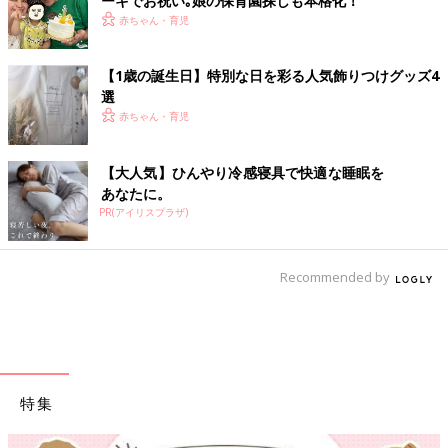
ーキでお祝い｡娘の保育園探しも本格化！
赤ちゃん・育児
【1歳の誕生日】特別な日を彩る人気飾りつけグッズ4
選
赤ちゃん・育児
【大人気】ひんやり冷感寝具で快適な睡眠を
あなたに。
PR(アイリスプラザ)
Recommended by
特集