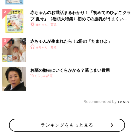
赤ちゃんのお世話まるわかり！『初めてのひよこクラ
ブ 夏号』〈巻頭大特集〉初めての授乳がうまくい
く！ おっぱい・ミルクの基本と夏のトラブル 解決テ
赤ちゃん・育児
ク
赤ちゃんが生まれたら！2冊の「たまひよ」
赤ちゃん・育児
お墓の撤去にいくらかかる？墓じまい費用
PR(くらしの話題)
Recommended by
ランキングをもっと見る