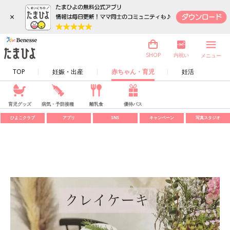
×
内祝い
SHOP
メニュー
TOP
妊娠・出産
赤ちゃん・育児
妊活
育児グッズ
病気・予防接種
離乳食
優待パス
ひよこクラブ
アプリ
SNS
キャンペーン
写真スタジオ