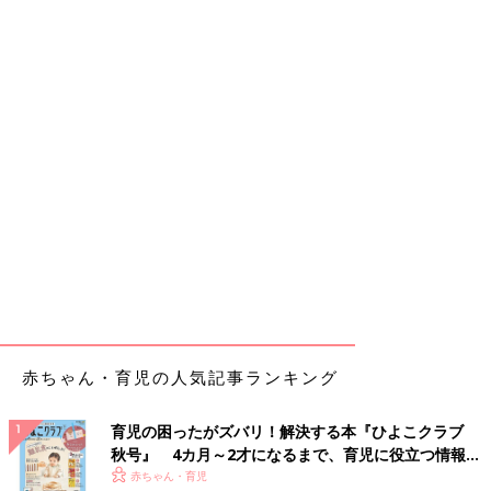
赤ちゃん・育児の人気記事ランキング
育児の困ったがズバリ！解決する本『ひよこクラブ
秋号』 4カ月～2才になるまで、育児に役立つ情報が
いっぱい！
赤ちゃん・育児