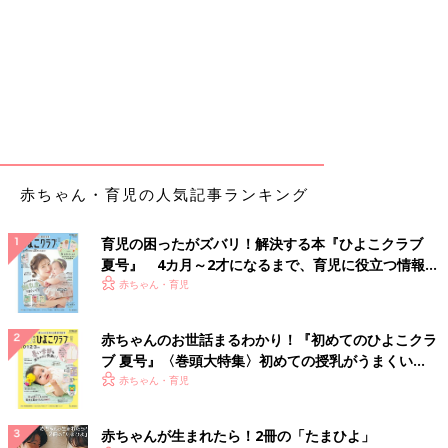
赤ちゃん・育児の人気記事ランキング
育児の困ったがズバリ！解決する本『ひよこクラブ
夏号』 4カ月～2才になるまで、育児に役立つ情報が
いっぱい！
赤ちゃん・育児
赤ちゃんのお世話まるわかり！『初めてのひよこクラ
ブ 夏号』〈巻頭大特集〉初めての授乳がうまくい
く！ おっぱい・ミルクの基本と夏のトラブル 解決テ
赤ちゃん・育児
ク
赤ちゃんが生まれたら！2冊の「たまひよ」