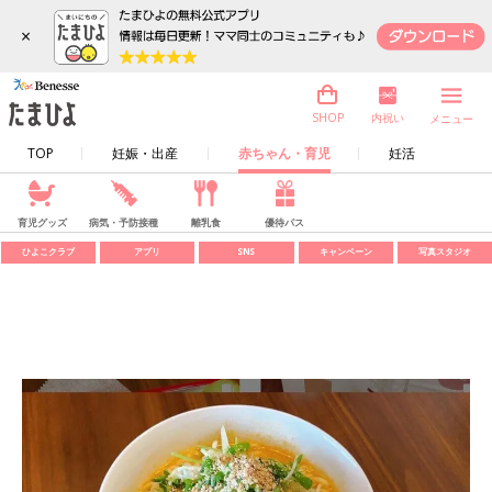
×
内祝い
SHOP
メニュー
TOP
妊娠・出産
赤ちゃん・育児
妊活
育児グッズ
病気・予防接種
離乳食
優待パス
ひよこクラブ
アプリ
SNS
キャンペーン
写真スタジオ