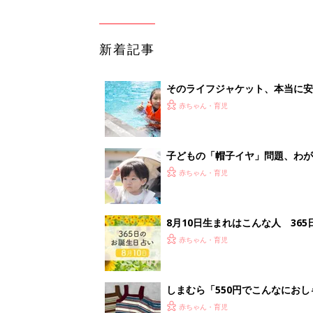
赤ちゃん・育児
しまむら「550円でこんなにお
夏のバズりトップス4選
赤ちゃん・育児
1
2
妊娠日数や