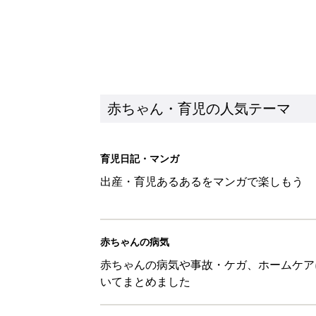
赤ちゃんの病気
赤ちゃんの病気や事故・ケガ、ホームケア
いてまとめました
新着記事
そのライフジャケット、本当に
きにはここに注意を！【専門家】
赤ちゃん・育児
子どもの「帽子イヤ」問題、わが
赤ちゃん・育児
8月10日生まれはこんな人 36