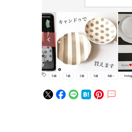
0歳
1歳
2歳
3歳
4歳～
Insta
赤ちゃん・育児の人気記事ランキ