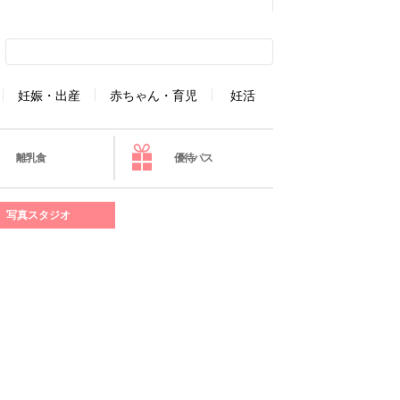
妊娠・出産
赤ちゃん・育児
妊活
離乳食
優待パス
写真スタジオ