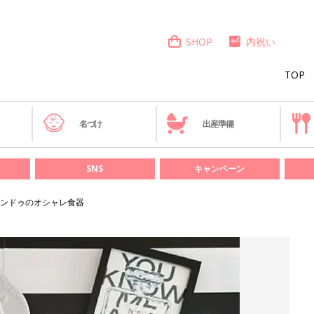
SHOP
内祝い
TOP
き
名づけ
出産準備
SNS
キャンペーン
ンドゥのオシャレ食器