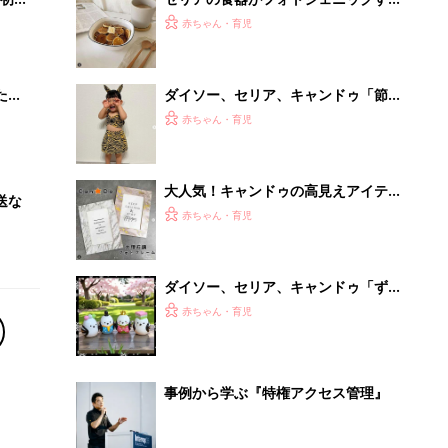
事例から学ぶ『特権アクセス管理』
PR（KeeperSecurity）
Recommended by
離乳食はいつから？進め方は？「たまひよ きほんの離
乳食」
授乳の悩みや初めての離乳食作りに役立つ