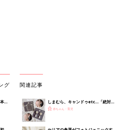
本
しまむら、キャンドゥetc…「絶対使
2才
えるやつ」「オケージョンにも◎」プ
赤ちゃん・育児
いっ
チプラ×高見えアクセサリー5選
初め
セリアの食器がフォトジェニックすぎ
大特
る！話題のアイテム5選
赤ちゃん・育児
 お
ブル
たま
ダイソー、セリア、キャンドゥ「節分
が楽しくなりそう」「お安くかわい
赤ちゃん・育児
い」プチプラで楽しむ！節分コスプレ
アイテム5選
大人気！キャンドゥの高見えアイテム
送な
がすごい！
赤ちゃん・育児
ダイソー、セリア、キャンドゥ「ずっ
と飾ってたい」「かわいくて即買
赤ちゃん・育児
い！」ひな祭りインテリア4選