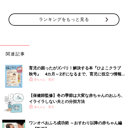
ランキングをもっと見る
関連記事
育児の困ったがズバリ！解決する本『ひよこクラブ
秋号』 4カ月～2才になるまで、育児に役立つ情報が
いっぱい！
赤ちゃん・育児
【保健師監修】冬の季節は大変な赤ちゃんのおふろ、
イライラしない夫との分担方法
赤ちゃん・育児
ワンオペおふろ成功術 ～おすわり以降の赤ちゃん編