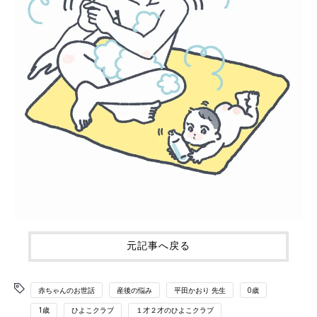
元記事へ戻る
赤ちゃんのお世話
産後の悩み
平田かおり 先生
0歳
1歳
ひよこクラブ
１才２才のひよこクラブ