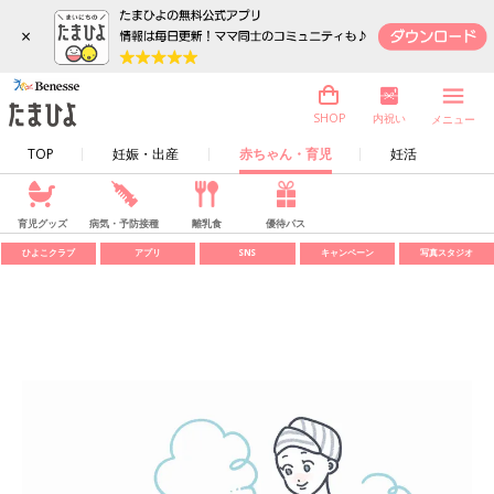
×
内祝い
SHOP
メニュー
TOP
妊娠・出産
赤ちゃん・育児
妊活
育児グッズ
病気・予防接種
離乳食
優待パス
ひよこクラブ
アプリ
SNS
キャンペーン
写真スタジオ