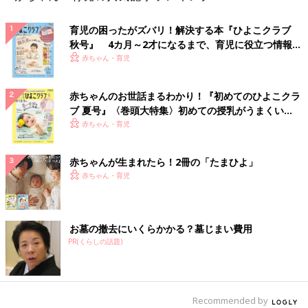
育児の困ったがズバリ！解決する本『ひよこクラブ
秋号』 4カ月～2才になるまで、育児に役立つ情報が
いっぱい！
赤ちゃん・育児
赤ちゃんのお世話まるわかり！『初めてのひよこクラ
ブ 夏号』〈巻頭大特集〉初めての授乳がうまくい
く！ おっぱい・ミルクの基本と夏のトラブル 解決テ
赤ちゃん・育児
ク
赤ちゃんが生まれたら！2冊の「たまひよ」
赤ちゃん・育児
お墓の撤去にいくらかかる？墓じまい費用
PR(くらしの話題)
Recommended by