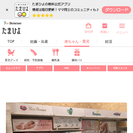
×
内祝い
SHOP
メニュー
TOP
妊娠・出産
赤ちゃん・育児
妊活
育児グッズ
病気・予防接種
離乳食
優待パス
ひよこクラブ
アプリ
SNS
キャンペーン
写真スタジオ