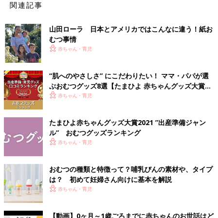
関連記事
山田ローラ 日本とアメリカではこんなに違う！紙お
むつ事情
赤ちゃん・育児
“肌へのやさしさ” にこだわりたい！ ママ・パパが選
ぶおむつグッズ8選【たまひよ 赤ちゃんグッズ大賞
2026】
赤ちゃん・育児
たまひよ赤ちゃんグッズ大賞2021 ”出産準備ジャン
ル” おむつグッズランキング
赤ちゃん・育児
おむつの種類と特徴って？哺乳びんの素材や、タイプ
は？ 初めて妊婦さん向けに基本を解説
赤ちゃん・育児
【動画】0ヶ月～1歳ごろまでに赤ちゃんのお世話はど