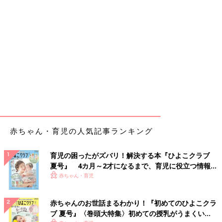
赤ちゃん・育児の人気記事ランキング
育児の困ったがズバリ！解決する本『ひよこクラブ
夏号』 4カ月～2才になるまで、育児に役立つ情報が
いっぱい！
赤ちゃん・育児
赤ちゃんのお世話まるわかり！『初めてのひよこクラ
ブ 夏号』〈巻頭大特集〉初めての授乳がうまくい