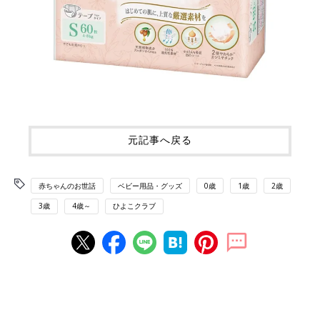
元記事へ戻る
赤ちゃんのお世話
ベビー用品・グッズ
0歳
1歳
2歳
3歳
4歳～
ひよこクラブ