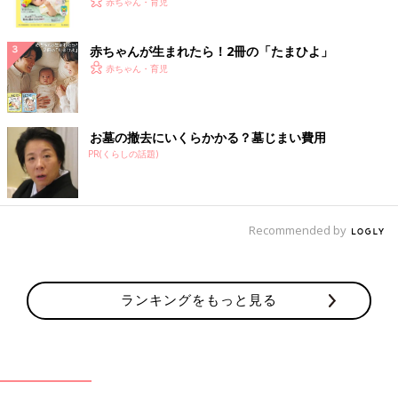
く！ おっぱい・ミルクの基本と夏のトラブル 解決テ
赤ちゃん・育児
ク
赤ちゃんが生まれたら！2冊の「たまひよ」
赤ちゃん・育児
お墓の撤去にいくらかかる？墓じまい費用
PR(くらしの話題)
Recommended by
ランキングをもっと見る