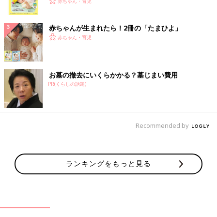
く！ おっぱい・ミルクの基本と夏のトラブル 解決テ
赤ちゃん・育児
ク
赤ちゃんが生まれたら！2冊の「たまひよ」
赤ちゃん・育児
お墓の撤去にいくらかかる？墓じまい費用
PR(くらしの話題)
Recommended by
ランキングをもっと見る