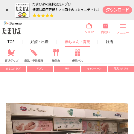
×
内祝い
SHOP
メニュー
TOP
妊娠・出産
赤ちゃん・育児
妊活
育児グッズ
病気・予防接種
離乳食
優待パス
ひよこクラブ
アプリ
SNS
キャンペーン
写真スタジオ