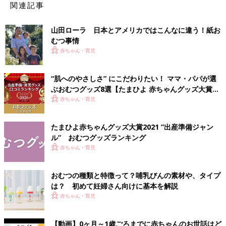
関連記事
山田ローラ 日本とアメリカではこんなに違う！紙お
むつ事情
赤ちゃん・育児
“肌へのやさしさ” にこだわりたい！ ママ・パパが選
ぶおむつグッズ8選【たまひよ 赤ちゃんグッズ大賞
2026】
赤ちゃん・育児
たまひよ赤ちゃんグッズ大賞2021 ”出産準備ジャン
ル” おむつグッズランキング
赤ちゃん・育児
おむつの種類と特徴って？哺乳びんの素材や、タイプ
は？ 初めて妊婦さん向けに基本を解説
赤ちゃん・育児
【動画】0ヶ月～1歳ごろまでに赤ちゃんのお世話はど