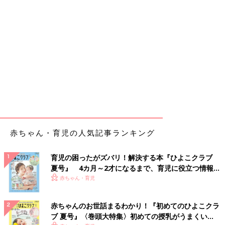
赤ちゃん・育児の人気記事ランキング
育児の困ったがズバリ！解決する本『ひよこクラブ
夏号』 4カ月～2才になるまで、育児に役立つ情報が
いっぱい！
赤ちゃん・育児
赤ちゃんのお世話まるわかり！『初めてのひよこクラ
ブ 夏号』〈巻頭大特集〉初めての授乳がうまくい