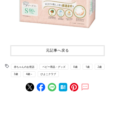
元記事へ戻る
赤ちゃんのお世話
ベビー用品・グッズ
0歳
1歳
2歳
3歳
4歳～
ひよこクラブ