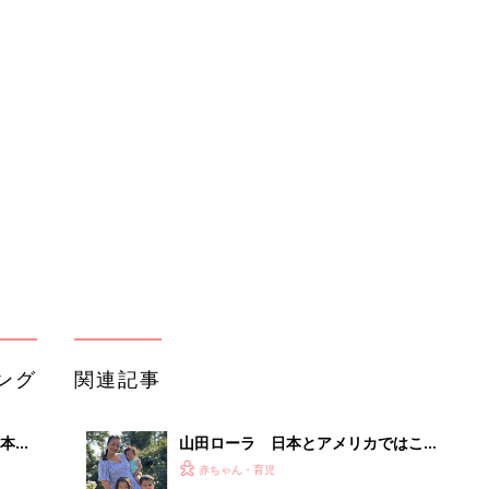
ング
関連記事
本
山田ローラ 日本とアメリカではこん
2才
なに違う！紙おむつ事情
赤ちゃん・育児
いっ
初め
“肌へのやさしさ” にこだわりたい！
大特
ママ・パパが選ぶおむつグッズ8選
赤ちゃん・育児
 お
【たまひよ 赤ちゃんグッズ大賞
ブル
2026】
たま
たまひよ赤ちゃんグッズ大賞2021 ”出
産準備ジャンル” おむつグッズラン
赤ちゃん・育児
キング
おむつの種類と特徴って？哺乳びんの
嘆く
素材や、タイプは？ 初めて妊婦さん
赤ちゃん・育児
つく
向けに基本を解説