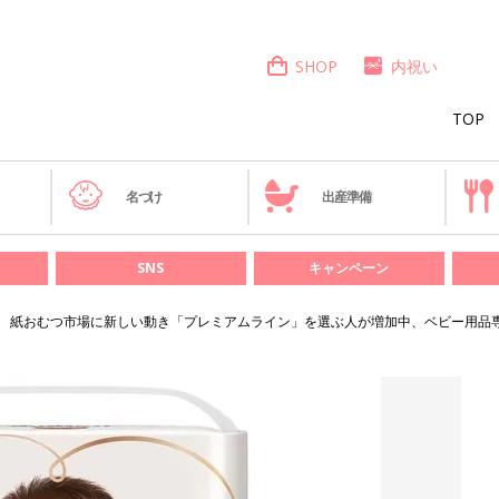
SHOP
内祝い
TOP
き
名づけ
出産準備
SNS
キャンペーン
紙おむつ市場に新しい動き「プレミアムライン」を選ぶ人が増加中、ベビー用品