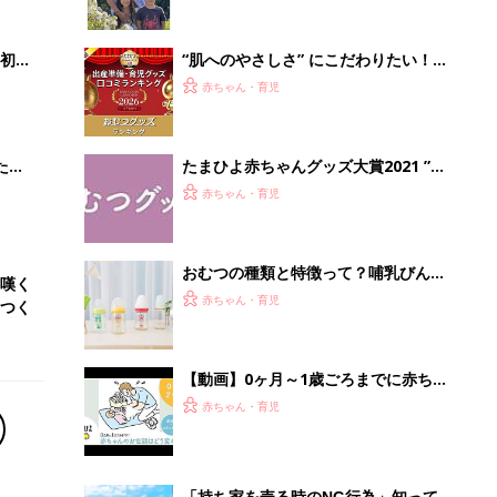
【動画】0ヶ月～1歳ごろまでに赤ちゃ
んのお世話はどう変わる!? 着替え・お
赤ちゃん・育児
むつ替え編
「持ち家を売る時のNG行為」知って
るだけで得する事とは
PR（イエウール）
Recommended by
離乳食はいつから？進め方は？「たまひよ きほんの離
乳食」