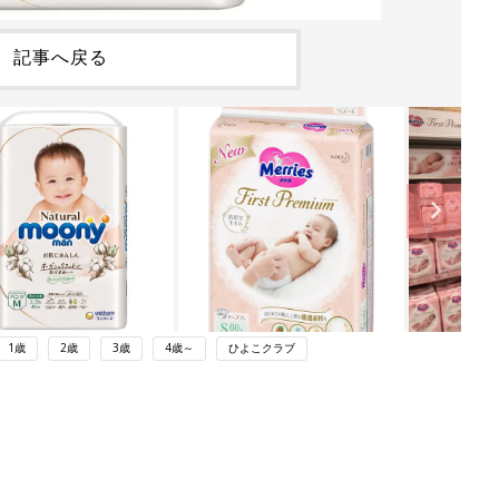
記事へ戻る
1歳
2歳
3歳
4歳～
ひよこクラブ