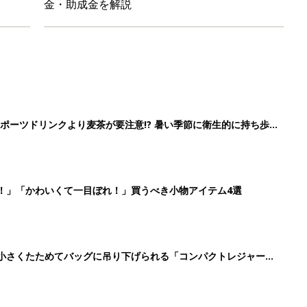
に！小さくたためてバッグに吊り下げられる「コンパクトレジャーシ
だけの【無料】お金の勉強会
2
3
4
5
>