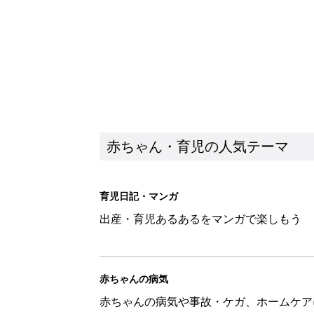
赤ちゃんの病気
赤ちゃんの病気や事故・ケガ、ホームケア
いてまとめました
新着記事
子どもの水分補給。衛生面ではス
く3つのコツとは？【専門家監修
赤ちゃん・育児
H＆М「セールでお買い得価格に
赤ちゃん・育児