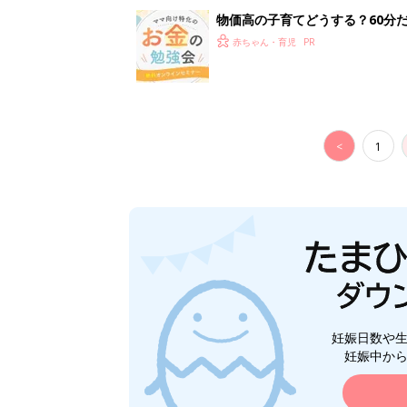
妊娠日数や
妊娠中か