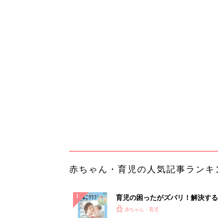
赤ちゃん・育児の人気記事ランキ
育児の困ったがズバリ！解決する
『ひよこクラブ 夏号』 4カ月～
赤ちゃん・育児
になるまで、育児に役立つ情報が
ぱい！
赤ちゃんのお世話まるわかり！『
てのひよこクラブ 夏号』〈巻頭
赤ちゃん・育児
集〉初めての授乳がうまくいく！
っぱい・ミルクの基本と夏のトラ
解決テク
赤ちゃんが生まれたら！2冊の「
ひよ」
赤ちゃん・育児
「うちの社員はやる気がない」と
リーダーへの警鐘。自律型組織を
る前に外せな...
PR（ビズヒント）