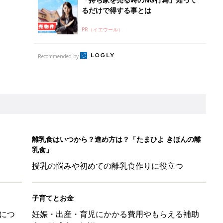
授乳の悩みや初めての離乳食作りに役立つ
子育てとお金
につ
妊娠・出産・育児にかかる費用やもらえる補助
金・助成金を解説
ポーツドリンクより麦茶が要注意!? 暑い季節に衛生的に持ち歩
】
！」「かわいくて一目ぼれ！」買うべき小物アイテム4選