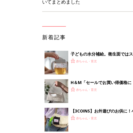
【3COINS】お外遊びのお供
ート」
赤ちゃん・育児
物価高の子育てどうする？60分
赤ちゃん・育児
<
1