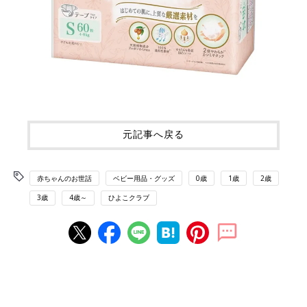
元記事へ戻る
赤ちゃんのお世話
ベビー用品・グッズ
0歳
1歳
2歳
3歳
4歳～
ひよこクラブ