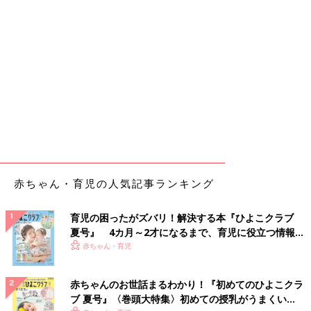
赤ちゃん・育児の人気記事ランキング
育児の困ったがズバリ！解決する本『ひよこクラブ
夏号』 4カ月～2才になるまで、育児に役立つ情報が
いっぱい！
赤ちゃん・育児
赤ちゃんのお世話まるわかり！『初めてのひよこクラ
ブ 夏号』〈巻頭大特集〉初めての授乳がうまくい