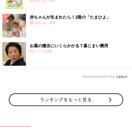
く！ おっぱい・ミルクの基本と夏のトラブル 解決テ
赤ちゃん・育児
ク
赤ちゃんが生まれたら！2冊の「たまひよ」
赤ちゃん・育児
お墓の撤去にいくらかかる？墓じまい費用
PR(くらしの話題)
Recommended by
ランキングをもっと見る