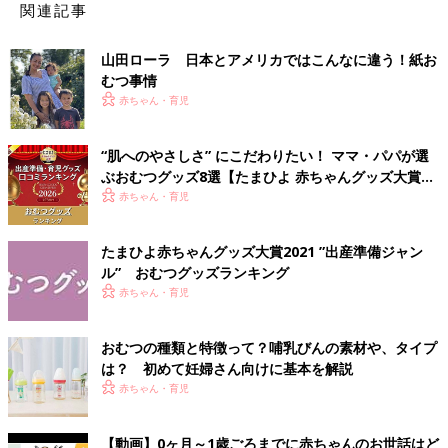
関連記事
山田ローラ 日本とアメリカではこんなに違う！紙お
むつ事情
赤ちゃん・育児
“肌へのやさしさ” にこだわりたい！ ママ・パパが選
ぶおむつグッズ8選【たまひよ 赤ちゃんグッズ大賞
2026】
赤ちゃん・育児
たまひよ赤ちゃんグッズ大賞2021 ”出産準備ジャン
ル” おむつグッズランキング
赤ちゃん・育児
おむつの種類と特徴って？哺乳びんの素材や、タイプ
は？ 初めて妊婦さん向けに基本を解説
赤ちゃん・育児
【動画】0ヶ月～1歳ごろまでに赤ちゃんのお世話はど