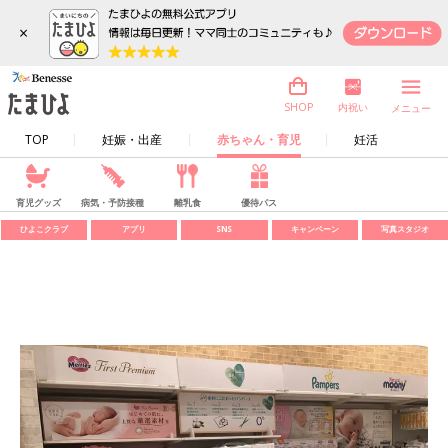
×
内祝い
SHOP
メニュー
TOP
妊娠・出産
赤ちゃん・育児
妊活
育児グッズ
病気・予防接種
離乳食
優待パス
ひよこクラブ
アプリ
SNS
キャンペーン
写真スタジオ