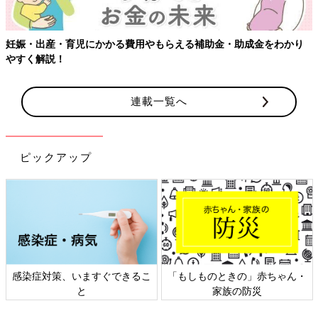
【ワクチン接種できるものも】妊婦の感染症対策、知っておいて！
連載一覧へ
ピックアップ
日本外来小児科学会リーフレッ
六星占術 細木かおりさんの人生
ト検討会
相談