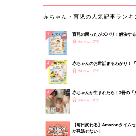
赤ちゃん・育児の人気記事ランキ
育児の困ったがズバリ！解決する
『ひよこクラブ 秋号』 4カ月～
赤ちゃん・育児
になるまで、育児に役立つ情報が
ぱい！
赤ちゃんのお世話まるわかり！『
てのひよこクラブ 夏号』〈巻頭
赤ちゃん・育児
集〉初めての授乳がうまくいく！
っぱい・ミルクの基本と夏のトラ
解決テク
赤ちゃんが生まれたら！2冊の「
ひよ」
赤ちゃん・育児
【毎日変わる】Amazonタイム
が見逃せない！