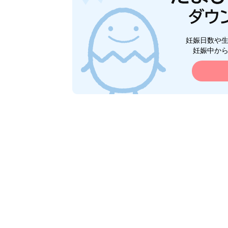
妊娠日数や
妊娠中か