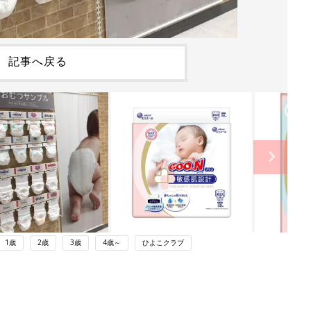
記事へ戻る
1歳
2歳
3歳
4歳～
ひよこクラブ