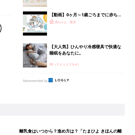
【動画】0ヶ月～1歳ごろまでに赤ちゃ
んのお世話はどう変わる!? 着替え・お
赤ちゃん・育児
むつ替え編
【大人気】ひんやり冷感寝具で快適な
睡眠をあなたに。
PR（アイリスプラザ）
Recommended by
離乳食はいつから？進め方は？「たまひよ きほんの離