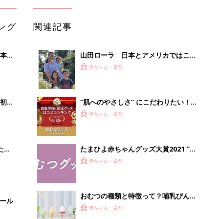
ング
関連記事
本
山田ローラ 日本とアメリカではこん
2才
なに違う！紙おむつ事情
赤ちゃん・育児
いっ
初め
“肌へのやさしさ” にこだわりたい！
大特
ママ・パパが選ぶおむつグッズ8選
赤ちゃん・育児
 お
【たまひよ 赤ちゃんグッズ大賞
ブル
2026】
たま
たまひよ赤ちゃんグッズ大賞2021 ”出
産準備ジャンル” おむつグッズラン
赤ちゃん・育児
キング
おむつの種類と特徴って？哺乳びんの
セール
素材や、タイプは？ 初めて妊婦さん
赤ちゃん・育児
向けに基本を解説