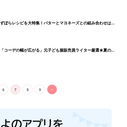
」ずぼらレシピを大特集！バターとマヨネーズとの組み合わせは栄
」「コーデの幅が広がる」元子ども服販売員ライター厳選★夏のバ
6
7
8
9
>