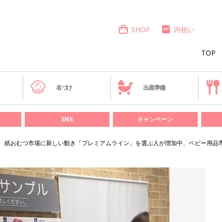
SHOP
内祝い
TOP
き
名づけ
出産準備
SNS
キャンペーン
紙おむつ市場に新しい動き「プレミアムライン」を選ぶ人が増加中、ベビー用品