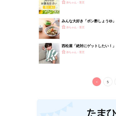
赤ちゃん・育児
みんな大好き「ポン酢しょうゆ
養学的にも最高⁉
赤ちゃん・育児
西松屋「絶対にゲットしたい！
ズりアイテム5選
赤ちゃん・育児
<
5