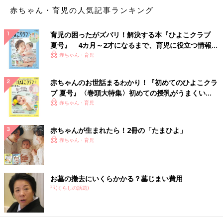
赤ちゃん・育児の人気記事ランキング
育児の困ったがズバリ！解決する本『ひよこクラブ
夏号』 4カ月～2才になるまで、育児に役立つ情報が
いっぱい！
赤ちゃん・育児
赤ちゃんのお世話まるわかり！『初めてのひよこクラ
ブ 夏号』〈巻頭大特集〉初めての授乳がうまくい
く！ おっぱい・ミルクの基本と夏のトラブル 解決テ
赤ちゃん・育児
ク
赤ちゃんが生まれたら！2冊の「たまひよ」
赤ちゃん・育児
お墓の撤去にいくらかかる？墓じまい費用
PR(くらしの話題)