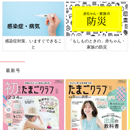
・
日本外来小児科学会リーフレッ
六星占術 細木かおりさんの人生
ト検討会
相談
最新号