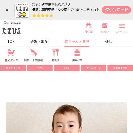
×
内祝い
SHOP
メニュー
TOP
妊娠・出産
赤ちゃん・育児
妊活
育児グッズ
病気・予防接種
離乳食
優待パス
ひよこクラブ
アプリ
SNS
キャンペーン
写真スタジオ