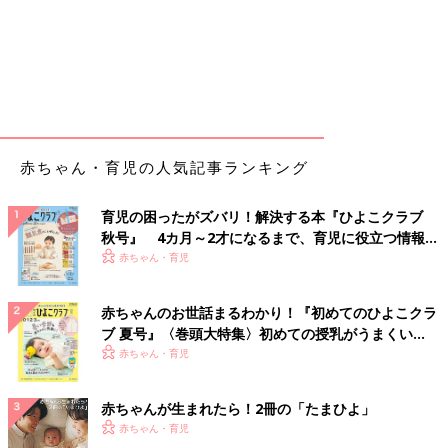
赤ちゃん・育児の人気記事ランキング
育児の困ったがズバリ！解決する本『ひよこクラブ
秋号』 4カ月～2才になるまで、育児に役立つ情報が
いっぱい！
赤ちゃん・育児
赤ちゃんのお世話まるわかり！『初めてのひよこクラ
ブ 夏号』〈巻頭大特集〉初めての授乳がうまくい
く！ おっぱい・ミルクの基本と夏のトラブル 解決テ
赤ちゃん・育児
ク
赤ちゃんが生まれたら！2冊の「たまひよ」
赤ちゃん・育児