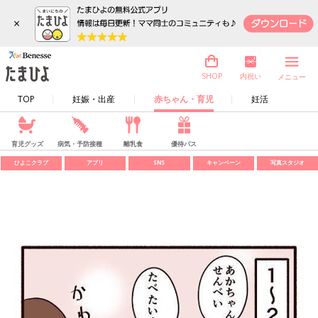
×
内祝い
SHOP
メニュー
TOP
妊娠・出産
赤ちゃん・育児
妊活
育児グッズ
病気・予防接種
離乳食
優待パス
ひよこクラブ
アプリ
SNS
キャンペーン
写真スタジオ