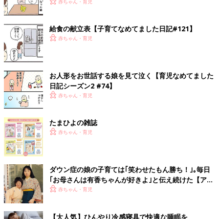
赤ちゃん・育児
給食の献立表【子育てなめてました日記#121】
赤ちゃん・育児
お人形をお世話する娘を見て泣く【育児なめてました
日記シーズン2 #74】
赤ちゃん・育児
たまひよの雑誌
赤ちゃん・育児
ダウン症の娘の子育ては｢笑わせたもん勝ち！｣｡毎日
｢お母さんは有香ちゃんが好きよ｣と伝え続けた【アマ
チュア落語家・村上有香】
赤ちゃん・育児
【大人気】ひんやり冷感寝具で快適な睡眠を