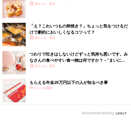
赤ちゃん・育児
「え？これいつもの卵焼き？」ちょっと気をつけるだ
けで劇的においしくなるコツって？
赤ちゃん・育児
つわりで吐きはしないけどずっと気持ち悪いです。み
なさんの食べやすい食べ物は何ですか？－”まいにち
のたまひよ”の体験談
赤ちゃん・育児
もらえる年金25万円以下の人が知るべき事
PR(くらしの話題)
Recommended by