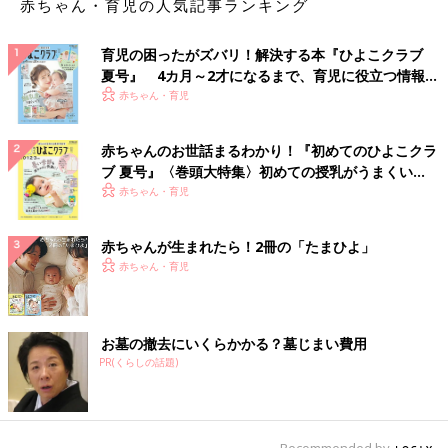
赤ちゃん・育児の人気記事ランキング
育児の困ったがズバリ！解決する本『ひよこクラブ
夏号』 4カ月～2才になるまで、育児に役立つ情報が
いっぱい！
赤ちゃん・育児
赤ちゃんのお世話まるわかり！『初めてのひよこクラ
ブ 夏号』〈巻頭大特集〉初めての授乳がうまくい
く！ おっぱい・ミルクの基本と夏のトラブル 解決テ
赤ちゃん・育児
ク
赤ちゃんが生まれたら！2冊の「たまひよ」
赤ちゃん・育児
お墓の撤去にいくらかかる？墓じまい費用
PR(くらしの話題)
Recommended by