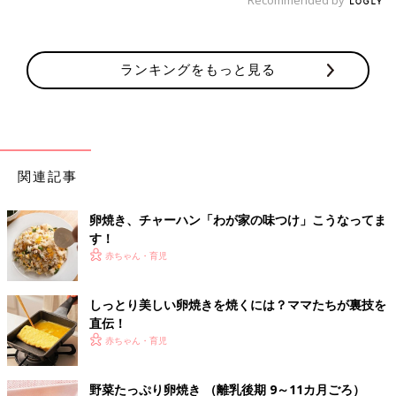
ランキングをもっと見る
関連記事
卵焼き、チャーハン「わが家の味つけ」こうなってま
す！
赤ちゃん・育児
しっとり美しい卵焼きを焼くには？ママたちが裏技を
直伝！
赤ちゃん・育児
野菜たっぷり卵焼き （離乳後期 9～11カ月ごろ）