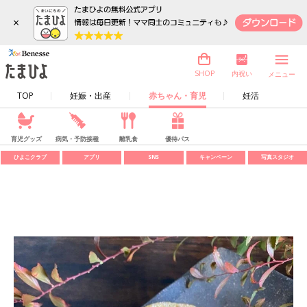
×
内祝い
SHOP
メニュー
TOP
妊娠・出産
赤ちゃん・育児
妊活
育児グッズ
病気・予防接種
離乳食
優待パス
ひよこクラブ
アプリ
SNS
キャンペーン
写真スタジオ