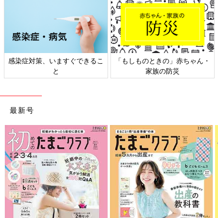
ん・
日本外来小児科学会リーフレッ
六星占術 細木かおりさんの
ト検討会
相談
最新号