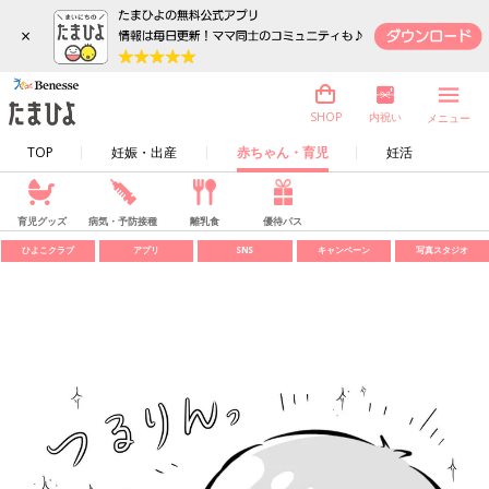
×
内祝い
SHOP
メニュー
TOP
妊娠・出産
赤ちゃん・育児
妊活
育児グッズ
病気・予防接種
離乳食
優待パス
ひよこクラブ
アプリ
SNS
キャンペーン
写真スタジオ