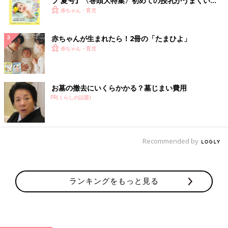
ブ 夏号』〈巻頭大特集〉初めての授乳がうまくい
く！ おっぱい・ミルクの基本と夏のトラブル 解決テ
赤ちゃん・育児
ク
赤ちゃんが生まれたら！2冊の「たまひよ」
赤ちゃん・育児
お墓の撤去にいくらかかる？墓じまい費用
PR(くらしの話題)
Recommended by
ランキングをもっと見る