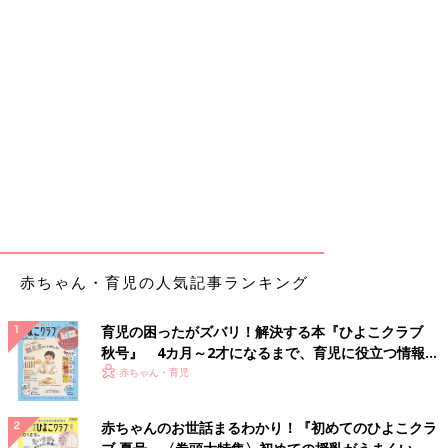
赤ちゃん・育児の人気記事ランキング
育児の困ったがズバリ！解決する本『ひよこクラブ
秋号』 4カ月～2才になるまで、育児に役立つ情報が
いっぱい！
赤ちゃん・育児
赤ちゃんのお世話まるわかり！『初めてのひよこクラ