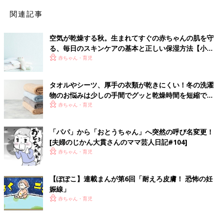
関連記事
空気が乾燥する秋。生まれてすぐの赤ちゃんの肌を守
る、毎日のスキンケアの基本と正しい保湿方法【小児
皮膚科医監修】
赤ちゃん・育児
タオルやシーツ、厚手の衣類が乾きにくい！冬の洗濯
物のお悩みは少しの手間でグッと乾燥時間を短縮でき
る！
赤ちゃん・育児
「パパ」から「おとうちゃん」へ突然の呼び名変更！
[夫婦のじかん大貫さんのママ芸人日記#104]
赤ちゃん・育児
【ぽぽこ】連載まんが第6回「耐えろ皮膚！ 恐怖の妊
娠線」
赤ちゃん・育児