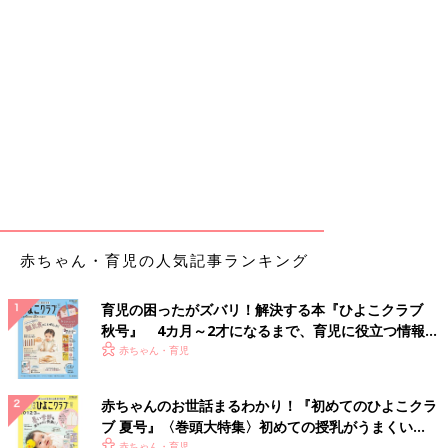
赤ちゃん・育児の人気記事ランキング
育児の困ったがズバリ！解決する本『ひよこクラブ
秋号』 4カ月～2才になるまで、育児に役立つ情報が
いっぱい！
赤ちゃん・育児
赤ちゃんのお世話まるわかり！『初めてのひよこクラ
ブ 夏号』〈巻頭大特集〉初めての授乳がうまくい
く！ おっぱい・ミルクの基本と夏のトラブル 解決テ
赤ちゃん・育児