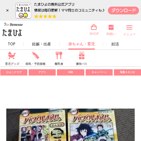
×
内祝い
SHOP
メニュー
TOP
妊娠・出産
赤ちゃん・育児
妊活
育児グッズ
病気・予防接種
離乳食
優待パス
ひよこクラブ
アプリ
SNS
キャンペーン
写真スタジオ