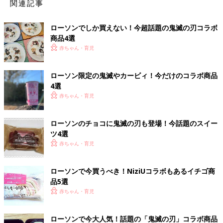
関連記事
ローソンでしか買えない！今超話題の鬼滅の刃コラボ
商品4選
赤ちゃん・育児
ローソン限定の鬼滅やカービィ！今だけのコラボ商品
4選
赤ちゃん・育児
ローソンのチョコに鬼滅の刃も登場！今話題のスイー
ツ4選
赤ちゃん・育児
ローソンで今買うべき！NiziUコラボもあるイチゴ商
品5選
赤ちゃん・育児
ローソンで今大人気！話題の「鬼滅の刃」コラボ商品