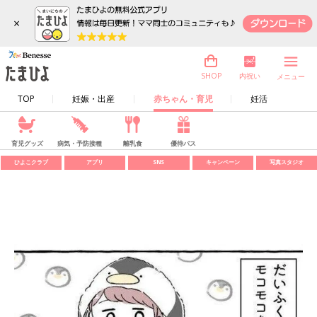
×
内祝い
SHOP
メニュー
TOP
妊娠・出産
赤ちゃん・育児
妊活
育児グッズ
病気・予防接種
離乳食
優待パス
ひよこクラブ
アプリ
SNS
キャンペーン
写真スタジオ