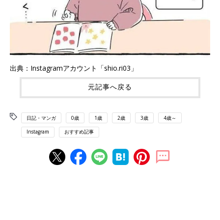
出典：Instagramアカウント「shio.ri03」
元記事へ戻る
日記・マンガ
0歳
1歳
2歳
3歳
4歳～
Instagram
おすすめ記事