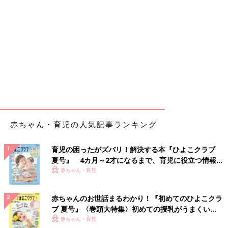
赤ちゃん・育児の人気記事ランキング
育児の困ったがズバリ！解決する本『ひよこクラブ
夏号』 4カ月～2才になるまで、育児に役立つ情報が
いっぱい！
赤ちゃん・育児
赤ちゃんのお世話まるわかり！『初めてのひよこクラ
ブ 夏号』〈巻頭大特集〉初めての授乳がうまくい
く！ おっぱい・ミルクの基本と夏のトラブル 解決テ
赤ちゃん・育児