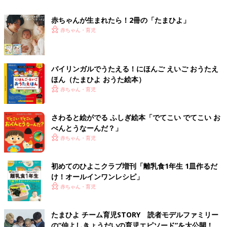
赤ちゃんが生まれたら！2冊の「たまひよ」
赤ちゃん・育児
バイリンガルでうたえる！にほんご えいご おうたえ
ほん（たまひよ おうた絵本）
赤ちゃん・育児
さわると絵がでる ふしぎ絵本「でてこい でてこい お
べんとうなーんだ？」
赤ちゃん・育児
初めてのひよこクラブ増刊「離乳食1年生 1皿作るだ
け！オールインワン​レシピ」
赤ちゃん・育児
たまひよ チーム育児STORY 読者モデルファミリー
の“仲よしきょうだいの育児エピソード”を大公開！