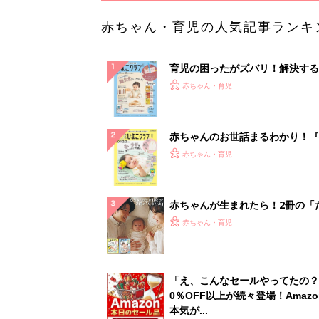
赤ちゃん・育児の人気記事ランキ
育児の困ったがズバリ！解決する
『ひよこクラブ 秋号』 4カ月～
赤ちゃん・育児
になるまで、育児に役立つ情報が
ぱい！
赤ちゃんのお世話まるわかり！『
てのひよこクラブ 夏号』〈巻頭
赤ちゃん・育児
集〉初めての授乳がうまくいく！
っぱい・ミルクの基本と夏のトラ
解決テク
赤ちゃんが生まれたら！2冊の「
ひよ」
赤ちゃん・育児
「え、こんなセールやってたの？
0％OFF以上が続々登場！Amazo
本気が...