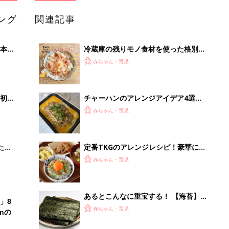
ング
関連記事
本
冷蔵庫の残りモノ食材を使った格別メ
2才
ニュー！激うま5選！
赤ちゃん・育児
いっ
初め
チャーハンのアレンジアイデア4選！
大特
こんな作り方も！？
赤ちゃん・育児
 お
ブル
たま
定番TKGのアレンジレシピ！豪華に食
べたい魅惑の5選
赤ちゃん・育児
あるとこんなに重宝する！ 【海苔】
」8
のアレンジレシピ
赤ちゃん・育児
nの