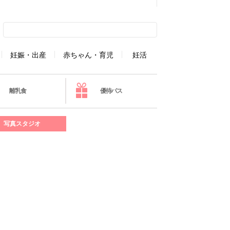
妊娠・出産
赤ちゃん・育児
妊活
離乳食
優待パス
写真スタジオ