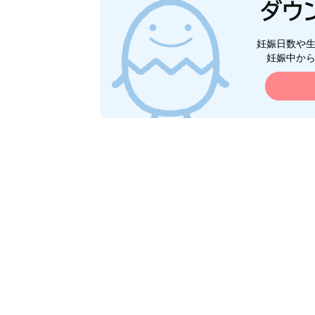
妊娠日数や
妊娠中か