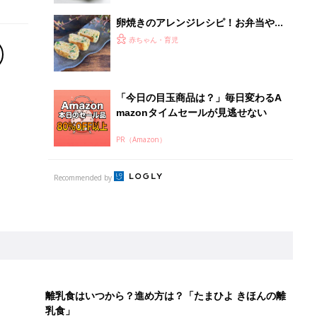
卵焼きのアレンジレシピ！お弁当やお
かずにおすすめ6選
赤ちゃん・育児
「今日の目玉商品は？」毎日変わるA
mazonタイムセールが見逃せない
PR（Amazon）
Recommended by
離乳食はいつから？進め方は？「たまひよ きほんの離
乳食」