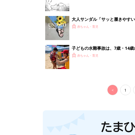
大人サンダル「サッと履きやすい
赤ちゃん・育児
子どもの水難事故は、7歳・14
まねく【専門家】
赤ちゃん・育児
<
1