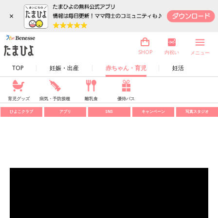
×
内祝い
SHOP
メニュー
TOP
妊娠・出産
赤ちゃん・育児
妊活
育児グッズ
病気・予防接種
離乳食
優待パス
ひよこクラブ
アプリ
SNS
キャンペーン
写真スタジオ