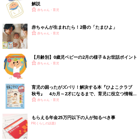
解説
赤ちゃん・育児
赤ちゃんが生まれたら！2冊の「たまひよ」
赤ちゃん・育児
【月齢別】0歳児ベビーの2月の様子＆お世話ポイント
赤ちゃん・育児
育児の困ったがズバリ！解決する本『ひよこクラブ
秋号』 4カ月～2才になるまで、育児に役立つ情報が
いっぱい！
赤ちゃん・育児
もらえる年金25万円以下の人が知るべき事
PR(くらしの話題)