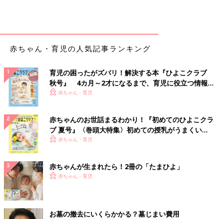
赤ちゃん・育児の人気記事ランキング
育児の困ったがズバリ！解決する本『ひよこクラブ
秋号』 4カ月～2才になるまで、育児に役立つ情報が
いっぱい！
赤ちゃん・育児
赤ちゃんのお世話まるわかり！『初めてのひよこクラ
ブ 夏号』〈巻頭大特集〉初めての授乳がうまくい
く！ おっぱい・ミルクの基本と夏のトラブル 解決テ
赤ちゃん・育児
ク
赤ちゃんが生まれたら！2冊の「たまひよ」
赤ちゃん・育児
お墓の撤去にいくらかかる？墓じまい費用