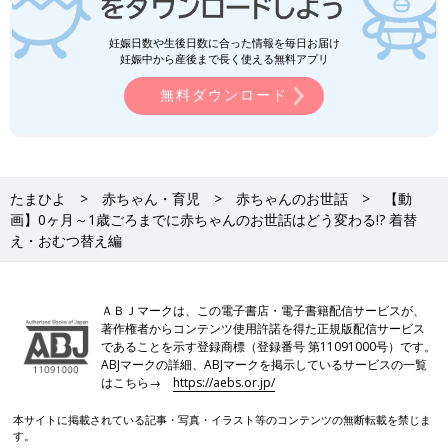
妊娠日数や生後日数に合った情報を毎日お届け
妊娠中から産後まで長く使える無料アプリ
無料ダウンロード
たまひよ
赤ちゃん・育児
赤ちゃんのお世話
【動
画】0ヶ月～1歳ごろまでに赤ちゃんのお世話はどう変わる!? 着替
え・おむつ替え編
ＡＢＪマークは、この電子書店・電子書籍配信サービスが、
著作権者からコンテンツ使用許諾を得た正規版配信サービス
であることを示す登録商標（登録番号 第11091000号）です。
ABJマークの詳細、ABJマークを掲示しているサービスの一覧
はこちら→
https://aebs.or.jp/
本サイトに掲載されている記事・写真・イラスト等のコンテンツの無断転載を禁じま
す。