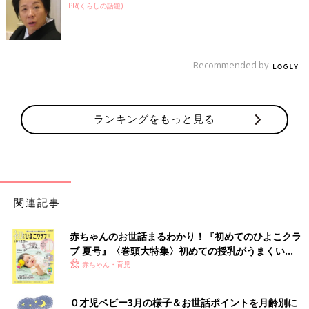
PR(くらしの話題)
Recommended by
ランキングをもっと見る
関連記事
赤ちゃんのお世話まるわかり！『初めてのひよこクラ
ブ 夏号』〈巻頭大特集〉初めての授乳がうまくい
く！ おっぱい・ミルクの基本と夏のトラブル 解決テ
赤ちゃん・育児
ク
０才児ベビー3月の様子＆お世話ポイントを月齢別に