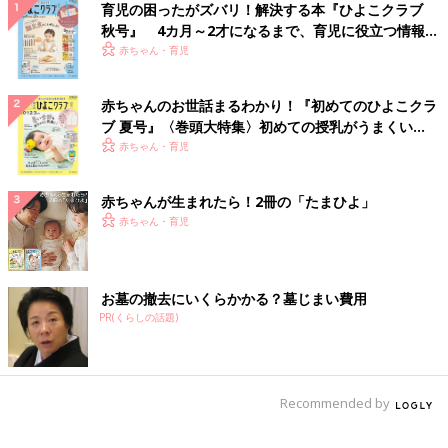
育児の困ったがズバリ！解決する本『ひよこクラブ
秋号』 4カ月～2才になるまで、育児に役立つ情報が
いっぱい！
赤ちゃん・育児
赤ちゃんのお世話まるわかり！『初めてのひよこクラ
ブ 夏号』〈巻頭大特集〉初めての授乳がうまくい
く！ おっぱい・ミルクの基本と夏のトラブル 解決テ
赤ちゃん・育児
ク
赤ちゃんが生まれたら！2冊の「たまひよ」
赤ちゃん・育児
お墓の撤去にいくらかかる？墓じまい費用
PR(くらしの話題)
Recommended by