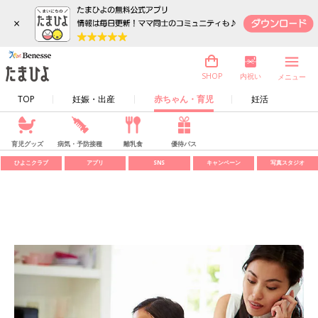
×
内祝い
SHOP
メニュー
TOP
妊娠・出産
赤ちゃん・育児
妊活
育児グッズ
病気・予防接種
離乳食
優待パス
ひよこクラブ
アプリ
SNS
キャンペーン
写真スタジオ