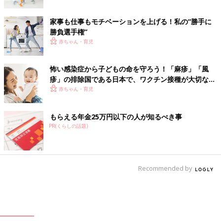
家事も仕事もモチベーションを上げる！私の“勝手に
勝負選手権”
赤ちゃん・育児
怖い感染症から子どもの命を守ろう！「麻疹」「風
疹」の排除国である日本で、ワクチン接種が大切な理
由とは？【小児科医】
赤ちゃん・育児
もらえる年金25万円以下の人が知るべき事
PR(くらしの話題)
Recommended by