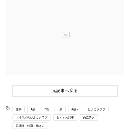
元記事へ戻る
仕事
1歳
2歳
3歳
4歳～
ひよこクラブ
１才２才のひよこクラブ
おすすめ記事
両立テク
再就職・転職・働き方