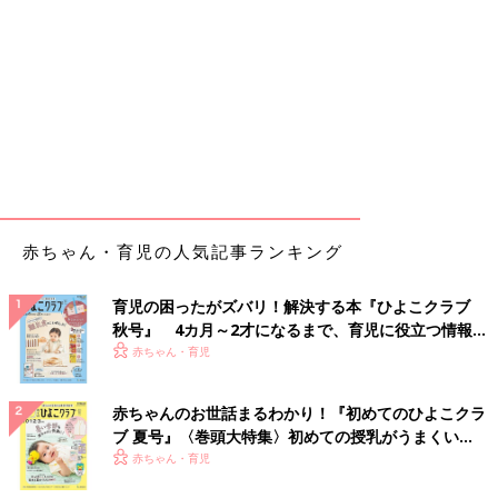
赤ちゃん・育児の人気記事ランキング
育児の困ったがズバリ！解決する本『ひよこクラブ
秋号』 4カ月～2才になるまで、育児に役立つ情報が
いっぱい！
赤ちゃん・育児
赤ちゃんのお世話まるわかり！『初めてのひよこクラ
ブ 夏号』〈巻頭大特集〉初めての授乳がうまくい
く！ おっぱい・ミルクの基本と夏のトラブル 解決テ
赤ちゃん・育児
ク