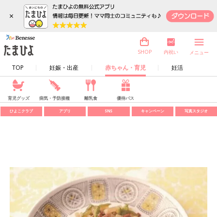
×
内祝い
SHOP
メニュー
TOP
妊娠・出産
赤ちゃん・育児
妊活
育児グッズ
病気・予防接種
離乳食
優待パス
ひよこクラブ
アプリ
SNS
キャンペーン
写真スタジオ