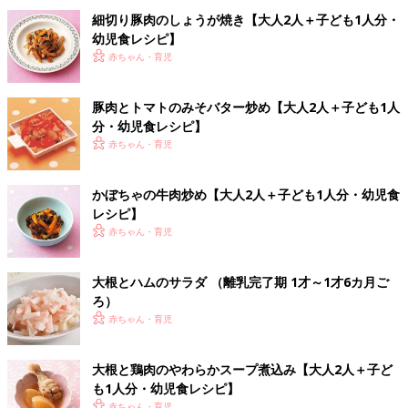
細切り豚肉のしょうが焼き【大人2人＋子ども1人分・
幼児食レシピ】
赤ちゃん・育児
豚肉とトマトのみそバター炒め【大人2人＋子ども1人
分・幼児食レシピ】
赤ちゃん・育児
かぼちゃの牛肉炒め【大人2人＋子ども1人分・幼児食
レシピ】
赤ちゃん・育児
大根とハムのサラダ （離乳完了期 1才～1才6カ月ご
ろ）
赤ちゃん・育児
大根と鶏肉のやわらかスープ煮込み【大人2人＋子ど
も1人分・幼児食レシピ】
赤ちゃん・育児