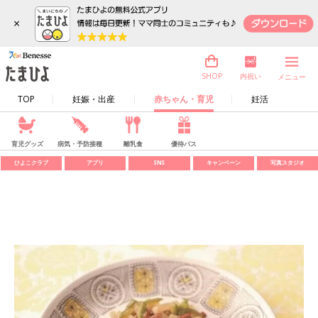
×
内祝い
SHOP
メニュー
TOP
妊娠・出産
赤ちゃん・育児
妊活
育児グッズ
病気・予防接種
離乳食
優待パス
ひよこクラブ
アプリ
SNS
キャンペーン
写真スタジオ