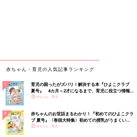
赤ちゃん・育児の人気記事ランキング
育児の困ったがズバリ！解決する本『ひよこクラブ
夏号』 4カ月～2才になるまで、育児に役立つ情報が
いっぱい！
赤ちゃん・育児
赤ちゃんのお世話まるわかり！『初めてのひよこクラ
ブ 夏号』〈巻頭大特集〉初めての授乳がうまくい
く！ おっぱい・ミルクの基本と夏のトラブル 解決テ
赤ちゃん・育児
ク