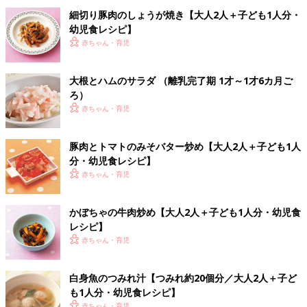
細切り豚肉のしょうが焼き【大人2人＋子ども1人分・
幼児食レシピ】
赤ちゃん・育児
大根とハムのサラダ （離乳完了期 1才～1才6カ月ご
ろ）
赤ちゃん・育児
豚肉とトマトのみそバター炒め【大人2人＋子ども1人
分・幼児食レシピ】
赤ちゃん・育児
かぼちゃの牛肉炒め【大人2人＋子ども1人分・幼児食
レシピ】
赤ちゃん・育児
白身魚のつみれ汁【つみれ約20個分／大人2人＋子ど
も1人分・幼児食レシピ】
赤ちゃん・育児