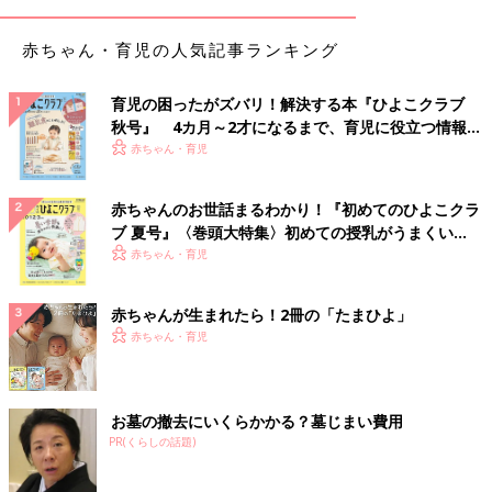
赤ちゃん・育児の人気記事ランキング
育児の困ったがズバリ！解決する本『ひよこクラブ
秋号』 4カ月～2才になるまで、育児に役立つ情報が
いっぱい！
赤ちゃん・育児
赤ちゃんのお世話まるわかり！『初めてのひよこクラ
ブ 夏号』〈巻頭大特集〉初めての授乳がうまくい
く！ おっぱい・ミルクの基本と夏のトラブル 解決テ
赤ちゃん・育児
ク
赤ちゃんが生まれたら！2冊の「たまひよ」
赤ちゃん・育児
お墓の撤去にいくらかかる？墓じまい費用
PR(くらしの話題)