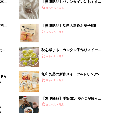
【無印良品】季節限定おやつが続々登
場！話題のお菓子4選
赤ちゃん・育児
「今日の目玉商品は？」毎日変わるA
mazonタイムセールが見逃せない
PR（Amazon）
Recommended by
離乳食はいつから？進め方は？「たまひよ きほんの離