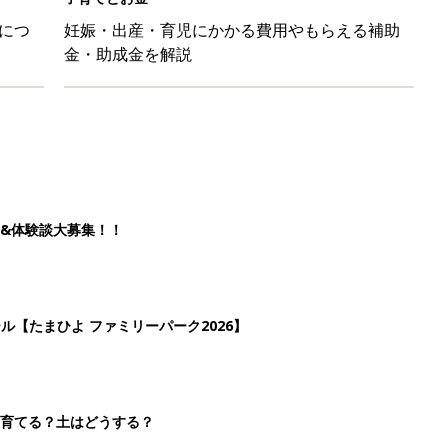
を育てる？土はどうする？
たまひよ」
2
3
4
5
>