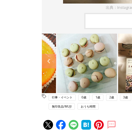
出典：Instag
行事・イベント
0歳
1歳
2歳
3歳
無印良品/MUJI
おうち時間