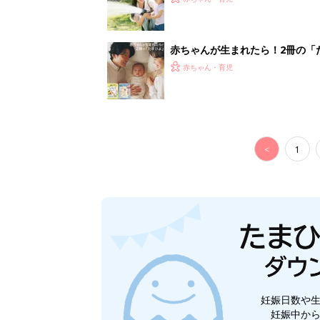
妊娠日数や
妊娠中か