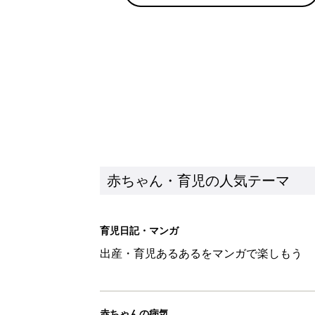
出産・育児あるあるをマンガで楽しもう
赤ちゃんの病気
赤ちゃんの病気や事故・ケガ、ホームケア
いてまとめました
新着記事
ひよこクラブ の読者アンケート
赤ちゃん・育児
10月18日(日)のタイムスケジュ