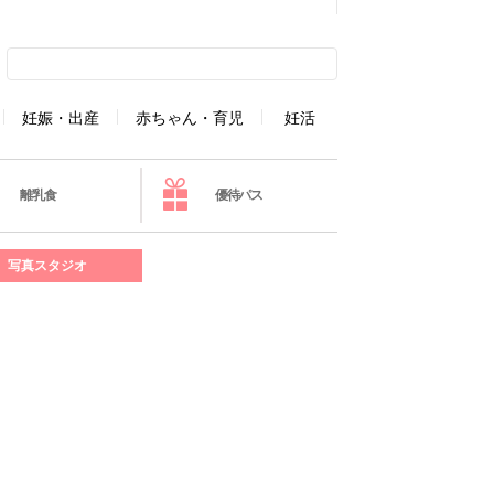
妊娠・出産
赤ちゃん・育児
妊活
離乳食
優待パス
写真スタジオ