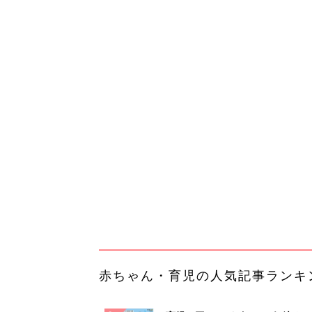
赤ちゃん・育児の人気記事ランキ
育児の困ったがズバリ！解決する
『ひよこクラブ 秋号』 4カ月～
赤ちゃん・育児
になるまで、育児に役立つ情報が
ぱい！
赤ちゃんのお世話まるわかり！『
てのひよこクラブ 夏号』〈巻頭
赤ちゃん・育児
集〉初めての授乳がうまくいく！
っぱい・ミルクの基本と夏のトラ
解決テク
赤ちゃんが生まれたら！2冊の「
ひよ」
赤ちゃん・育児
「今日の目玉商品は？」毎日変わ
mazonタイムセールが見逃せな