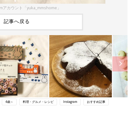
ramアカウント「yuka_mmshome」
記事へ戻る
4歳～
料理・グルメ・レシピ
Instagram
おすすめ記事