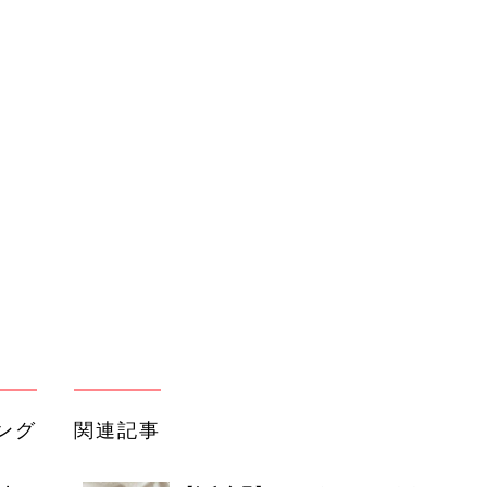
ング
関連記事
本
【無印良品】バレンタインにおすすめ
2才
なチョコ菓子4選
赤ちゃん・育児
いっ
初め
【無印良品】話題の新作お菓子5選！
大特
手作りキットも人気！
赤ちゃん・育児
 お
ブル
たま
秋を感じる！カンタン手作りスイーツ
おすすめ5選！
赤ちゃん・育児
無印良品の新作スイーツ&ドリンク5
るA
選！NEWバウムも
赤ちゃん・育児
い