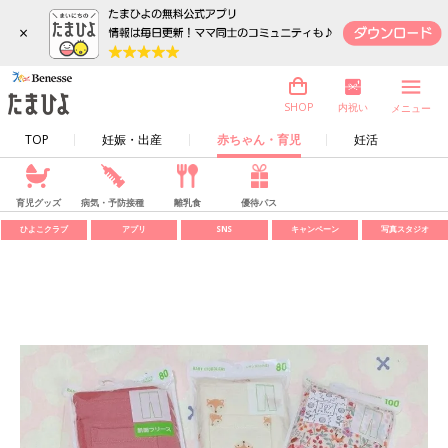
×
内祝い
SHOP
メニュー
TOP
妊娠・出産
赤ちゃん・育児
妊活
育児グッズ
病気・予防接種
離乳食
優待パス
ひよこクラブ
アプリ
SNS
キャンペーン
写真スタジオ