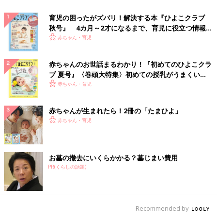
育児の困ったがズバリ！解決する本『ひよこクラブ
秋号』 4カ月～2才になるまで、育児に役立つ情報が
いっぱい！
赤ちゃん・育児
赤ちゃんのお世話まるわかり！『初めてのひよこクラ
ブ 夏号』〈巻頭大特集〉初めての授乳がうまくい
く！ おっぱい・ミルクの基本と夏のトラブル 解決テ
赤ちゃん・育児
ク
赤ちゃんが生まれたら！2冊の「たまひよ」
赤ちゃん・育児
お墓の撤去にいくらかかる？墓じまい費用
PR(くらしの話題)
Recommended by