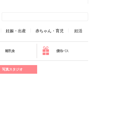
妊娠・出産
赤ちゃん・育児
妊活
離乳食
優待パス
写真スタジオ