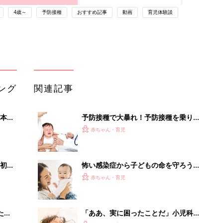
4歳～
予防接種
おすすめ記事
動画
育児体験談
ング
関連記事
本
予防接種で大暴れ！予防接種を乗り切
2才
ったママ・パパたちの経験談
赤ちゃん・育児
いっ
初め
怖い感染症から子どもの命を守ろう！
大特
「麻疹」「風疹」の排除国である日本
赤ちゃん・育児
 お
で、ワクチン接種が大切な理由とは？
ブル
【小児科医】
たま
「ああ、実に困ったことだ」小児科医