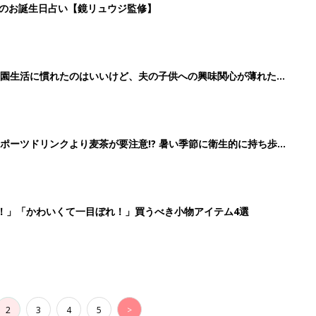
日のお誕生日占い【鏡リュウジ監修】
育園生活に慣れたのはいいけど、夫の子供への興味関心が薄れた気
91』
ポーツドリンクより麦茶が要注意!? 暑い季節に衛生的に持ち歩
】
！」「かわいくて一目ぼれ！」買うべき小物アイテム4選
2
3
4
5
>