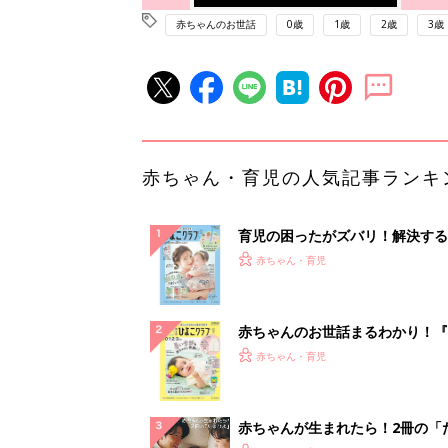
赤ちゃんのお世話
0歳
1歳
2歳
3歳
赤ちゃん・育児の人気記事ランキ
育児の困ったがズバリ！解決する
『ひよこクラブ 夏号』 4カ月～
赤ちゃん・育児
になるまで、育児に役立つ情報が
ぱい！
赤ちゃんのお世話まるわかり！『
てのひよこクラブ 夏号』〈巻頭
赤ちゃん・育児
集〉初めての授乳がうまくいく！
っぱい・ミルクの基本と夏のトラ
解決テク
赤ちゃんが生まれたら！2冊の「