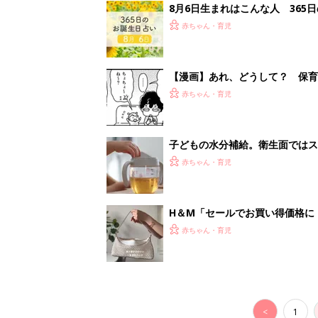
8月6日生まれはこんな人 365
赤ちゃん・育児
【漫画】あれ、どうして？ 保
がする……！『ふうふう子育て ＃
赤ちゃん・育児
子どもの水分補給。衛生面ではス
く3つのコツとは？【専門家監修
赤ちゃん・育児
H＆М「セールでお買い得価格に
赤ちゃん・育児
<
1