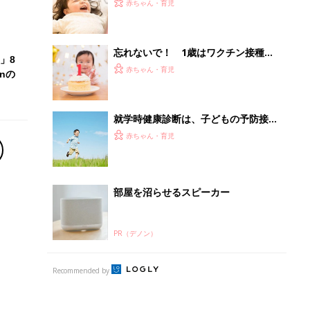
の嘆き。繰り返されるワクチンの供給
赤ちゃん・育児
停滞。接種率の低下によって心配され
ること【小児科医】
忘れないで！ 1歳はワクチン接種の
」8
第２の山場と心得て 【小児科医】
赤ちゃん・育児
nの
就学時健康診断は、子どもの予防接種
歴を確認するチャンス。受けもれてい
赤ちゃん・育児
るワクチンありませんか？【小児科
医】
部屋を沼らせるスピーカー
PR（デノン）
Recommended by