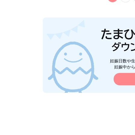
妊娠日数や
妊娠中か