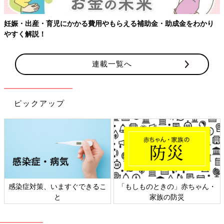
・助成金をわかり
【ワクチン接種できるものも】妊婦の感染症対策
連載一覧へ
ピックアップ
のときの」赤ちゃん・
日本外来小児科学会リーフレッ
六星占術 
家族の防災
ト検討会