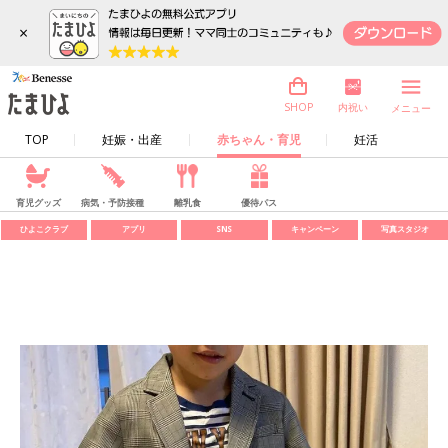
×
内祝い
SHOP
メニュー
TOP
妊娠・出産
赤ちゃん・育児
妊活
育児グッズ
病気・予防接種
離乳食
優待パス
ひよこクラブ
アプリ
SNS
キャンペーン
写真スタジオ