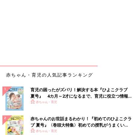
赤ちゃん・育児の人気記事ランキング
育児の困ったがズバリ！解決する本『ひよこクラブ
夏号』 4カ月～2才になるまで、育児に役立つ情報が
いっぱい！
赤ちゃん・育児
赤ちゃんのお世話まるわかり！『初めてのひよこクラ
ブ 夏号』〈巻頭大特集〉初めての授乳がうまくい
く！ おっぱい・ミルクの基本と夏のトラブル 解決テ
赤ちゃん・育児