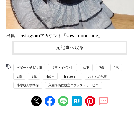
出典：Instagramアカウント「saya.monotone」
元記事へ戻る
ベビー・子ども服
行事・イベント
仕事
0歳
1歳
2歳
3歳
4歳～
Instagram
おすすめ記事
小学校入学準備
入園準備に役立つグッズ・サービス