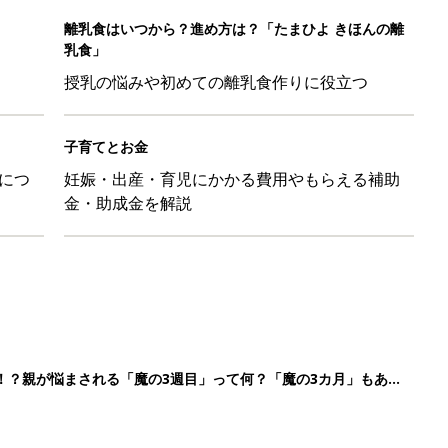
！？親が悩まされる「魔の3週目」って何？「魔の3カ月」もある
平和だな～」と感じた瞬間
日のお誕生日占い【鏡リュウジ監修】
育園生活に慣れたのはいいけど、夫の子供への興味関心が薄れた気
91』