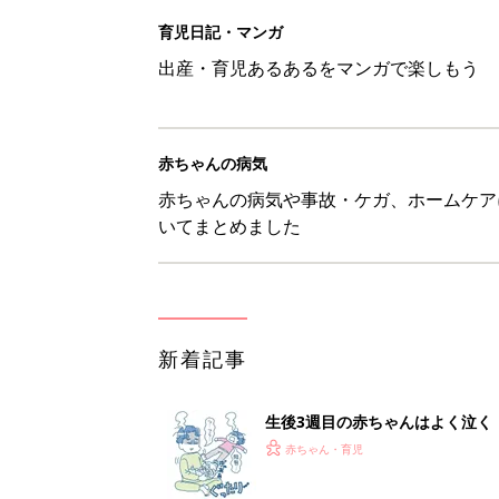
生後3週目の赤ちゃんはよく泣く
って本当？【専門家】
赤ちゃん・育児
反抗期の息子が...ママたちが「
赤ちゃん・育児
8月6日生まれはこんな人 365
赤ちゃん・育児
【漫画】あれ、どうして？ 保
がする……！『ふうふう子育て ＃
赤ちゃん・育児