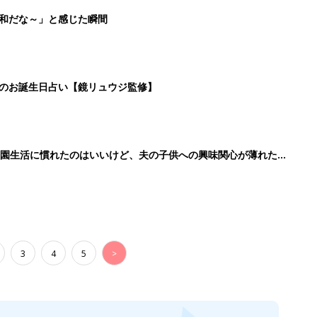
3
4
5
>
生後日数に合った情報を毎日お届け
ら産後まで長く使える無料アプリ
ダウンロード