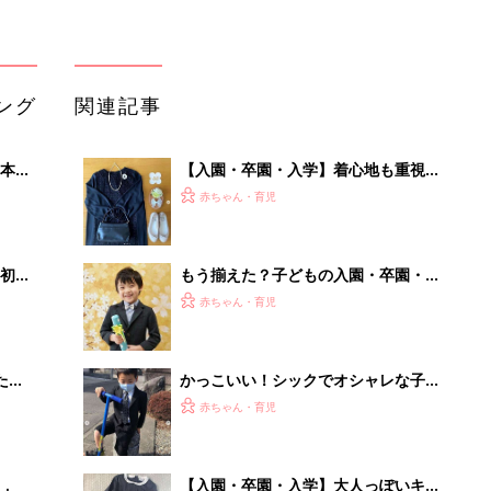
たま
かっこいい！シックでオシャレな子ど
もの卒園、入学式コーデ5選
赤ちゃん・育児
【入園・卒園・入学】大人っぽいキッ
由。
ズセレモニー服4選！
赤ちゃん・育児
3つ
マネしたい！オシャレママの入園・卒
園・入学式コーデ5選
赤ちゃん・育児
管理職に求められるAI活用。最低限や
るべき3つのことと、NGな自己認識
PR（ビズヒント）
Recommended by