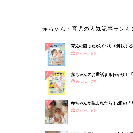
解決テク
赤ちゃんが生まれたら！2冊の「
ひよ」
赤ちゃん・育児
部下が指示待ちになる、本当の理
23年続く自律型組織に共通する「
の要素」
PR（ビズヒント）
ランキングをもっと見る