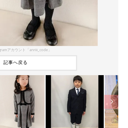
gramアカウント「anriii_code」
記事へ戻る