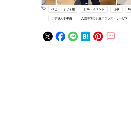
ベビー・子ども服
行事・イベント
仕事
0
小学校入学準備
入園準備に役立つグッズ・サービス
赤ちゃん・育児の人気記事ランキ
育児の困ったがズバリ！解決する
『ひよこクラブ 夏号』 4カ月～
赤ちゃん・育児
になるまで、育児に役立つ情報が
ぱい！
赤ちゃんのお世話まるわかり！『
てのひよこクラブ 夏号』〈巻頭
赤ちゃん・育児
集〉初めての授乳がうまくいく！
っぱい・ミルクの基本と夏のトラ