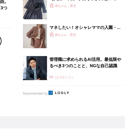
離乳食はいつから？進め方は？「たまひよ きほんの離
乳食」
授乳の悩みや初めての離乳食作りに役立つ
子育てとお金
につ
妊娠・出産・育児にかかる費用やもらえる補助
金・助成金を解説