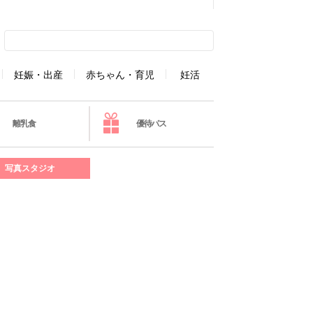
妊娠・出産
赤ちゃん・育児
妊活
離乳食
優待パス
写真スタジオ