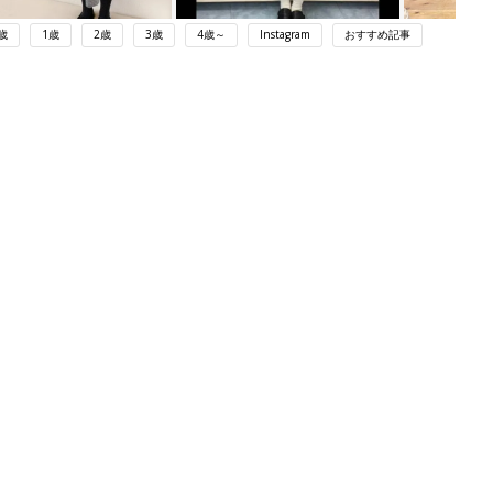
歳
1歳
2歳
3歳
4歳～
Instagram
おすすめ記事
ング
関連記事
本
【入園・卒園・入学】着心地も重視し
2才
たオシャレコーデ5選
赤ちゃん・育児
いっ
初め
もう揃えた？子どもの入園・卒園・入
大特
学式コーデ集めました
赤ちゃん・育児
 お
ブル