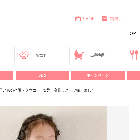
SHOP
内祝い
TOP
き
名づけ
出産準備
SNS
キャンペーン
子どもの卒園・入学コーデ5選！高見えスーツ揃えました！