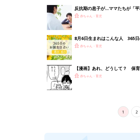
1
2
妊娠日数や
妊娠中か