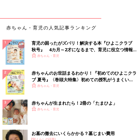
赤ちゃん・育児の人気記事ランキング
育児の困ったがズバリ！解決する本『ひよこクラブ
秋号』 4カ月～2才になるまで、育児に役立つ情報が
いっぱい！
赤ちゃん・育児
赤ちゃんのお世話まるわかり！『初めてのひよこクラ
ブ 夏号』〈巻頭大特集〉初めての授乳がうまくい
く！ おっぱい・ミルクの基本と夏のトラブル 解決テ
赤ちゃん・育児
ク
赤ちゃんが生まれたら！2冊の「たまひよ」
赤ちゃん・育児
お墓の撤去にいくらかかる？墓じまい費用
PR(くらしの話題)