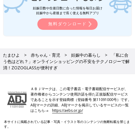
妊娠日数や生後日数に合った情報を毎日お届け
妊娠中から産後まで長く使える無料アプリ
無料ダウンロード
たまひよ
赤ちゃん・育児
妊娠中の暮らし
「私に合
う色はどれ？」オンラインショッピングの不安をテクノロジーで解
消！ZOZOGLASSが便利すぎ
ＡＢＪマークは、この電子書店・電子書籍配信サービスが、
著作権者からコンテンツ使用許諾を得た正規版配信サービス
であることを示す登録商標（登録番号 第11091000号）です。
ABJマークの詳細、ABJマークを掲示しているサービスの一覧
はこちら→
https://aebs.or.jp/
本サイトに掲載されている記事・写真・イラスト等のコンテンツの無断転載を禁じま
す。