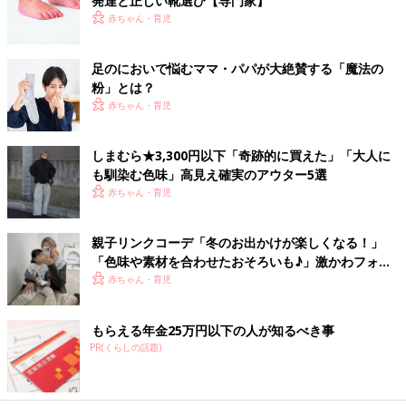
発達と正しい靴選び【専門家】
赤ちゃん・育児
足のにおいで悩むママ・パパが大絶賛する「魔法の
粉」とは？
赤ちゃん・育児
しまむら★3,300円以下「奇跡的に買えた」「大人に
も馴染む色味」高見え確実のアウター5選
赤ちゃん・育児
親子リンクコーデ「冬のお出かけが楽しくなる！」
「色味や素材を合わせたおそろいも♪」激かわフォト5
選
赤ちゃん・育児
もらえる年金25万円以下の人が知るべき事
PR(くらしの話題)