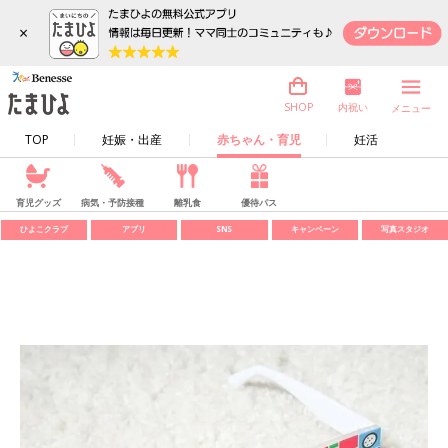
×
内祝い
SHOP
メニュー
TOP
妊娠・出産
赤ちゃん・育児
妊活
育児グッズ
病気・予防接種
離乳食
優待パス
ひよこクラブ
アプリ
SNS
キャンペーン
写真スタジオ