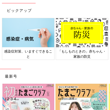
ピックアップ
日本外来小児科学会リーフレッ
六星占術 細木かおりさんの人生
ト検討会
相談
最新号