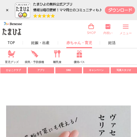
×
内祝い
SHOP
メニュー
TOP
妊娠・出産
赤ちゃん・育児
妊活
育児グッズ
病気・予防接種
離乳食
優待パス
ひよこクラブ
アプリ
SNS
キャンペーン
写真スタジオ