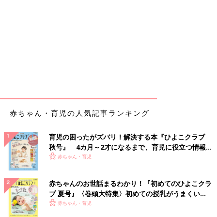
赤ちゃん・育児の人気記事ランキング
育児の困ったがズバリ！解決する本『ひよこクラブ
秋号』 4カ月～2才になるまで、育児に役立つ情報が
いっぱい！
赤ちゃん・育児
赤ちゃんのお世話まるわかり！『初めてのひよこクラ
ブ 夏号』〈巻頭大特集〉初めての授乳がうまくい
く！ おっぱい・ミルクの基本と夏のトラブル 解決テ
赤ちゃん・育児
ク