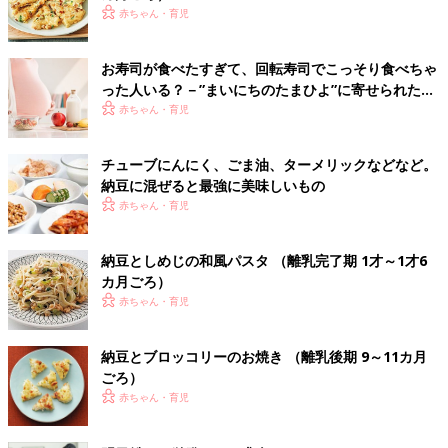
赤ちゃん・育児
お寿司が食べたすぎて、回転寿司でこっそり食べちゃ
った人いる？－”まいにちのたまひよ”に寄せられた投
稿
赤ちゃん・育児
チューブにんにく、ごま油、ターメリックなどなど。
納豆に混ぜると最強に美味しいもの
赤ちゃん・育児
納豆としめじの和風パスタ （離乳完了期 1才～1才6
カ月ごろ）
赤ちゃん・育児
納豆とブロッコリーのお焼き （離乳後期 9～11カ月
ごろ）
赤ちゃん・育児