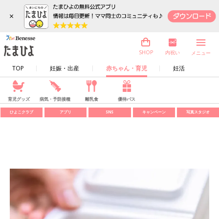
×
内祝い
SHOP
メニュー
TOP
妊娠・出産
赤ちゃん・育児
妊活
育児グッズ
病気・予防接種
離乳食
優待パス
ひよこクラブ
アプリ
SNS
キャンペーン
写真スタジオ