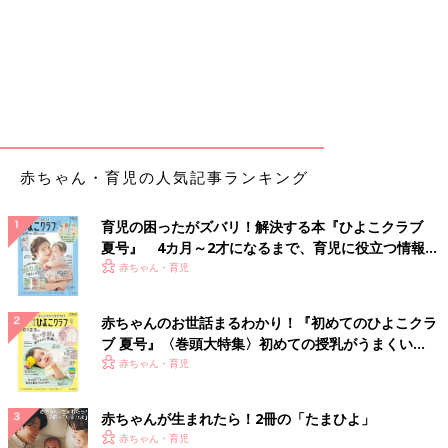
赤ちゃん・育児の人気記事ランキング
育児の困ったがズバリ！解決する本『ひよこクラブ
夏号』 4カ月～2才になるまで、育児に役立つ情報が
いっぱい！
赤ちゃん・育児
赤ちゃんのお世話まるわかり！『初めてのひよこクラ
ブ 夏号』〈巻頭大特集〉初めての授乳がうまくい
く！ おっぱい・ミルクの基本と夏のトラブル 解決テ
赤ちゃん・育児
ク
赤ちゃんが生まれたら！2冊の「たまひよ」
赤ちゃん・育児