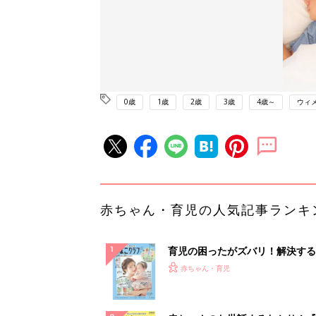
0歳
1歳
2歳
3歳
4歳～
ウィ
赤ちゃん・育児の人気記事ランキ
育児の困ったがズバリ！解決する
『ひよこクラブ 夏号』 4カ月～
赤ちゃん・育児
になるまで、育児に役立つ情報が
ぱい！