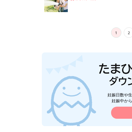
1
2
妊娠日数や
妊娠中か