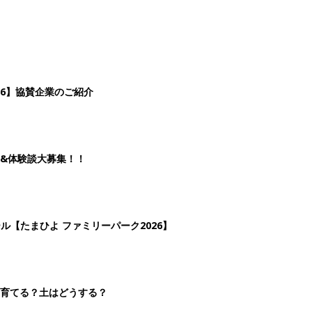
26】協賛企業のご紹介
&体験談大募集！！
ール【たまひよ ファミリーパーク2026】
を育てる？土はどうする？