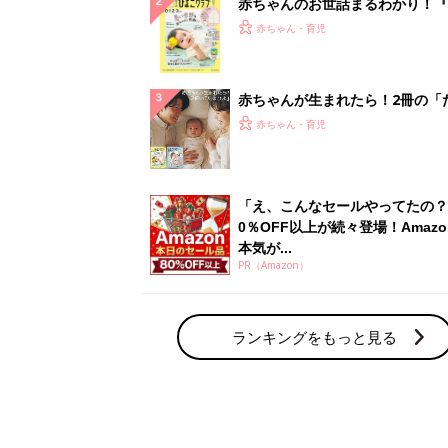
赤ちゃんのお世話まるわかり！『
てのひよこクラブ 夏号』〈巻頭
赤ちゃん・育児
集〉初めての授乳がうまくいく！
っぱい・ミルクの基本と夏のトラ
解決テク
赤ちゃんが生まれたら！2冊の「
ひよ」
赤ちゃん・育児
「え、こんなセールやってたの？
0％OFF以上が続々登場！Amazo
本気が...
PR（Amazon）
ランキングをもっと見る