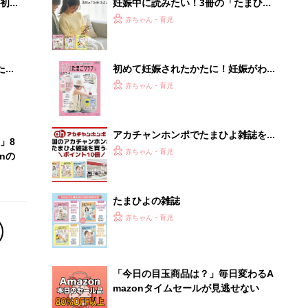
初め
妊娠中に読みたい！3冊の「たまひ
大特
よ」
赤ちゃん・育児
 お
ブル
たま
初めて妊娠されたかたに！妊娠がわか
ったら最初に読む本『初めてのたまご
赤ちゃん・育児
クラブ 夏号』
アカチャンホンポでたまひよ雑誌を買
」8
うとポイント10倍【期間限定】
赤ちゃん・育児
nの
たまひよの雑誌
赤ちゃん・育児
「今日の目玉商品は？」毎日変わるA
mazonタイムセールが見逃せない