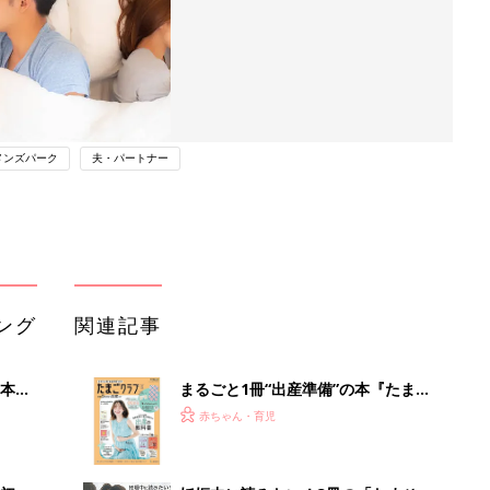
メンズパーク
夫・パートナー
ング
関連記事
本
まるごと1冊“出産準備”の本『たまご
2才
クラブ 夏号』〈スペシャル大特集〉
赤ちゃん・育児
いっ
夫婦で予習する 出産の教科書