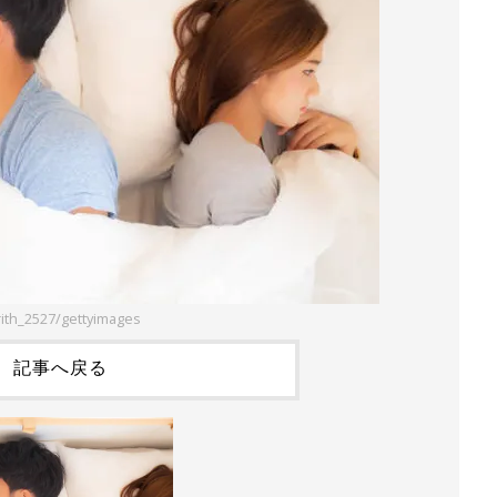
rith_2527/gettyimages
記事へ戻る