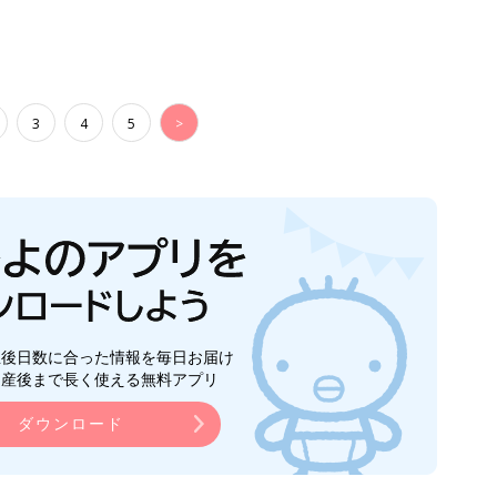
3
4
5
>
生後日数に合った情報を毎日お届け
ら産後まで長く使える無料アプリ
ダウンロード