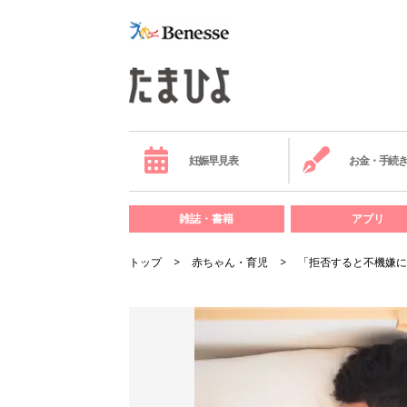
妊娠早見表
お金・手続
雑誌・書籍
アプリ
トップ
赤ちゃん・育児
「拒否すると不機嫌に