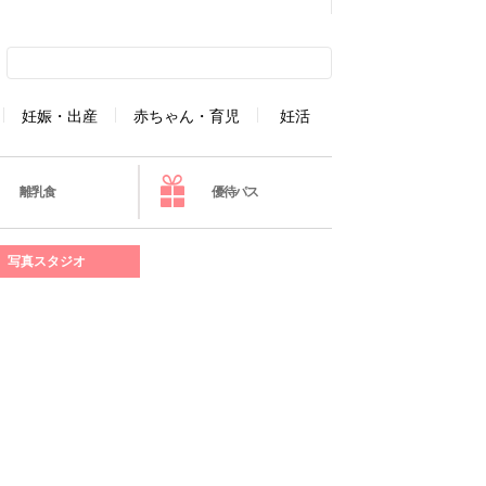
妊娠・出産
赤ちゃん・育児
妊活
離乳食
優待パス
写真スタジオ