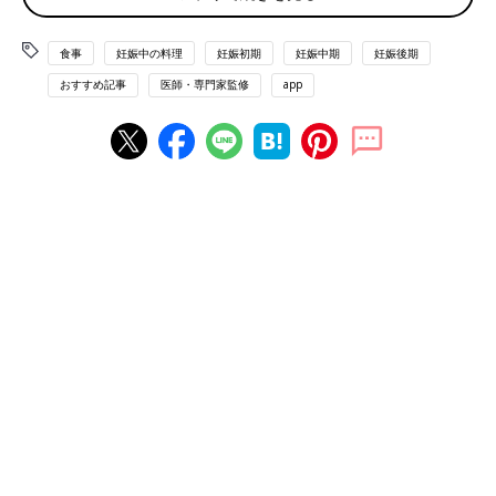
【調理の基本】（調理をする前に必ずお読みくださ
い）
食事
妊娠中の料理
妊娠初期
妊娠中期
妊娠後期
おすすめ記事
医師・専門家監修
app
◆レシピの材料と作り方は表記してあるもの以外は2人分、各メ
ニューに表示してある熱量、塩分量は1人分です。
◆材料の分量は、小さじ1＝5ml、大さじ1＝15ml、1カップ＝
200mlです。
◆下ごしらえで使用する水の分量については、材料では明記して
いません。
◆レシピで使用しているめんつゆは2倍濃縮タイプです。
◆表示の加熱時間は目安なので、加熱具合は十分確認してくださ
い。
◆調理する際は、衛生面に十分気をつけましょう。
妊婦ごはん おすすめレシピ
トマトの冷製パスタ【2人分】
妊娠中、つわりで食欲がないときもあります。
このころはまだ赤ちゃんも小さく、ママの体か