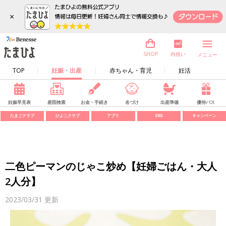
×
内祝い
SHOP
メニュー
TOP
妊娠・出産
赤ちゃん・育児
妊活
妊娠早見表
産院検索
お金・手続き
名づけ
出産準備
優待パス
たまごクラブ
ひよこクラブ
アプリ
SNS
キャンペーン
二色ピーマンのじゃこ炒め【妊婦ごはん・大人
2人分】
2023/03/31
更新