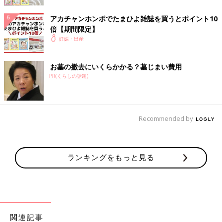
ら優先的に栄養をもらっているために栄養のこ
とは心配しなくても大丈夫。栄養を気にしすぎ
アカチャンホンポでたまひよ雑誌を買うとポイント10
るより、食べられるものを食べられるときに食
倍【期間限定】
べるようにしましょう。つわりでも食べやす
じゃがいものすりおろしうどん【妊婦ご
妊娠・出産
く、水分がとれるメニューを紹介します。
はん・大人2人分】
体調が悪くてキッチンに立つのがつらいときの
お墓の撤去にいくらかかる？墓じまい費用
妊婦ごはんは、パパにお願いするのもおすすめ
PR(くらしの話題)
です。パパがちょっとお料理が苦手でも作れ
る、簡単、ラクチンなシンプルメニューを紹介
します。
妊娠中におススメのアプリ
Recommended by
アプリ「まいにちのたまひよ」
ランキングをもっと見る
関連記事