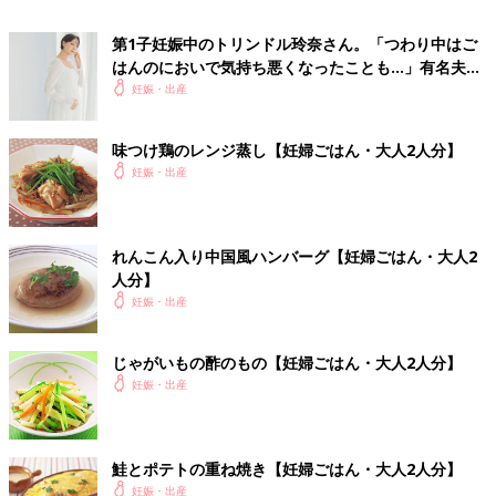
第1子妊娠中のトリンドル玲奈さん。「つわり中はご
はんのにおいで気持ち悪くなったことも…」有名夫婦
のYouTubeから学んだ夫がつわり中にしたことと
妊娠・出産
は？（たまひよ独占インタビュー後編）
妊娠日数・生後日数に合わせて専門家のアドバイスを毎日お届
味つけ鶏のレンジ蒸し【妊婦ごはん・大人2人分】
け。同じ出産月のママ同士で情報交換したり、励ましあったりで
妊娠・出産
きる「ルーム」や、写真だけでは伝わらない”できごと”を簡単に
記録できる「成長きろく」も大人気！
ダウンロード（無料）
れんこん入り中国風ハンバーグ【妊婦ごはん・大人2
人分】
妊娠中におススメの本
妊娠・出産
最新! 妊娠・出産新百科 (ベネッセ・ムック たまひよブック
じゃがいもの酢のもの【妊婦ごはん・大人2人分】
ス たまひよ新百科シリーズ)
妊娠・出産
つわりで胃のムカムカに悩まされたり、
体重管理
に苦労したり、
妊娠生活は初めての体験の連続ですね。この本は、そんなあなた
の10ヶ月間を応援するために、各妊娠月数ごとに「今すること」
鮭とポテトの重ね焼き【妊婦ごはん・大人2人分】
と「注意すること」を徹底解説！陣痛の乗りきり方や、産後1ヶ
妊娠・出産