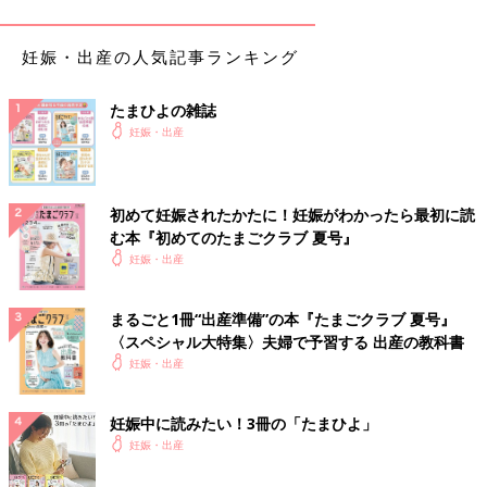
ら優先的に栄養をもらっているために栄養のこ
とは心配しなくても大丈夫。栄養を気にしすぎ
妊娠・出産の人気記事ランキング
るより、食べられるものを食べられるときに食
べるようにしましょう。つわりでも食べやす
く、水分がとれるメニューを紹介します。
和風パスタ【妊婦ごはん・大人2人分】
たまひよの雑誌
体調が悪くてキッチンに立つのがつらいときの
妊娠・出産
妊婦ごはんは、パパにお願いするのもおすすめ
です。パパがちょっとお料理が苦手でも作れ
る、簡単、ラクチンなシンプルメニューを紹介
します。
初めて妊娠されたかたに！妊娠がわかったら最初に読
む本『初めてのたまごクラブ 夏号』
春野菜と牛肉のトマトソースパスタ【妊
妊娠・出産
婦ごはん・大人2人分】
妊娠中は、カロリーのコントロールが大切で
まるごと1冊“出産準備”の本『たまごクラブ 夏号』
す。おいしくて栄養たっぷりな食材を使って、
〈スペシャル大特集〉夫婦で予習する 出産の教科書
カロリーを抑えたメニューを紹介します。旬の
妊娠・出産
食材を使うとお値段も抑えめになり、おすすめ
です。
野菜もとれるつるつるうどん【妊婦ごは
妊娠中に読みたい！3冊の「たまひよ」
ん・大人2人分】
妊娠・出産
妊娠中、つわりで食欲がないときもあります。
このころはまだ赤ちゃんも小さく、ママの体か