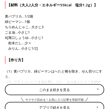
【材料（大人2人分・エネルギー55kcal 塩分1.2g）】
黄パプリカ…1/2個
緑ピーマン…1個
ちりめんじゃこ…大さじ3
ごま油…小さじ1
A[薄口しょうゆ…小さじ1
粉末だし…少々
みりん…小さじ1/2]
【作り方】
（1）黄パプリカ、緑ピーマンはへたと種を除き、せん切りにす
る。
（2）フライパンにごま油を熱し（1）、ちりめんじゃこを炒め、
Ａで味をととのえる。
このまま続きを見る
監修／若宮寿子先生
サクサク読める！お気に入り記事を登録可能
撮影／渡辺七奈
アプリで続きを見る