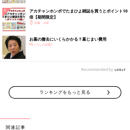
ら優先的に栄養をもらっているために栄養のこ
とは心配しなくても大丈夫。栄養を気にしすぎ
アカチャンホンポでたまひよ雑誌を買うとポイント10
るより、食べられるものを食べられるときに食
倍【期間限定】
べるようにしましょう。つわりでも食べやす
じゃがいものすりおろしうどん【妊婦ご
妊娠・出産
く、水分がとれるメニューを紹介します。
はん・大人2人分】
体調が悪くてキッチンに立つのがつらいときの
お墓の撤去にいくらかかる？墓じまい費用
妊婦ごはんは、パパにお願いするのもおすすめ
PR(くらしの話題)
です。パパがちょっとお料理が苦手でも作れ
る、簡単、ラクチンなシンプルメニューを紹介
します。
妊娠中におススメのアプリ
Recommended by
アプリ「まいにちのたまひよ」
ランキングをもっと見る
関連記事