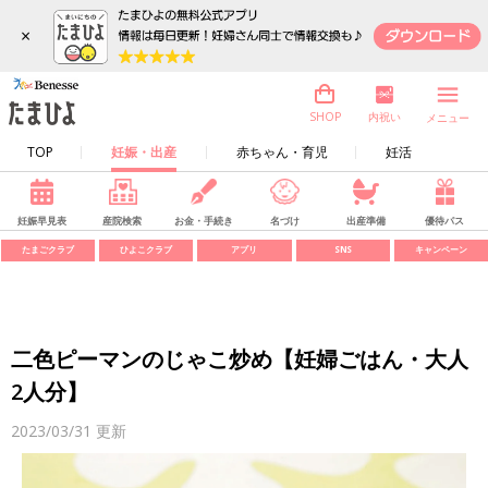
×
内祝い
SHOP
メニュー
TOP
妊娠・出産
赤ちゃん・育児
妊活
妊娠早見表
産院検索
お金・手続き
名づけ
出産準備
優待パス
たまごクラブ
ひよこクラブ
アプリ
SNS
キャンペーン
二色ピーマンのじゃこ炒め【妊婦ごはん・大人
2人分】
2023/03/31
更新