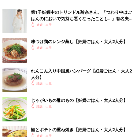
第1子妊娠中のトリンドル玲奈さん。「つわり中はご
はんのにおいで気持ち悪くなったことも…」有名夫婦
のYouTubeから学んだ夫がつわり中にしたことと
妊娠・出産
は？（たまひよ独占インタビュー後編）
妊娠日数・生後日数に合わせて専門家のアドバイスを毎日お届
味つけ鶏のレンジ蒸し【妊婦ごはん・大人2人分】
け。同じ出産月のママ同士で情報交換したり、励ましあったりで
妊娠・出産
きる「ルーム」や、写真だけでは伝わらない”できごと”を簡単に
記録できる「成長きろく」も大人気！
ダウンロード（無料）
れんこん入り中国風ハンバーグ【妊婦ごはん・大人2
人分】
妊娠中におススメの本
妊娠・出産
最新! 妊娠・出産新百科 (ベネッセ・ムック たまひよブック
じゃがいもの酢のもの【妊婦ごはん・大人2人分】
ス たまひよ新百科シリーズ)
妊娠・出産
つわりで胃のムカムカに悩まされたり、
体重管理
に苦労したり、
妊娠生活は初めての体験の連続ですね。この本は、そんなあなた
の10ヶ月間を応援するために、各妊娠月数ごとに「今すること」
鮭とポテトの重ね焼き【妊婦ごはん・大人2人分】
と「注意すること」を徹底解説！陣痛の乗りきり方や、産後1ヶ
妊娠・出産