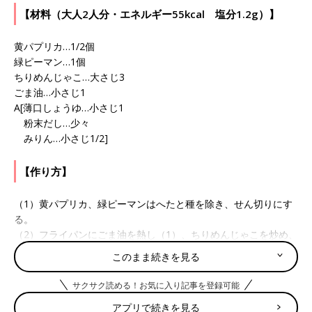
【材料（大人2人分・エネルギー55kcal 塩分1.2g）】
黄パプリカ…1/2個
緑ピーマン…1個
ちりめんじゃこ…大さじ3
ごま油…小さじ1
A[薄口しょうゆ…小さじ1
粉末だし…少々
みりん…小さじ1/2]
【作り方】
（1）黄パプリカ、緑ピーマンはへたと種を除き、せん切りにす
る。
（2）フライパンにごま油を熱し（1）、ちりめんじゃこを炒め、
Ａで味をととのえる。
このまま続きを見る
監修／若宮寿子先生
サクサク読める！お気に入り記事を登録可能
撮影／渡辺七奈
アプリで続きを見る