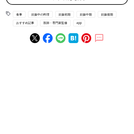
【調理の基本】（調理をする前に必ずお読みくださ
い）
食事
妊娠中の料理
妊娠初期
妊娠中期
妊娠後期
おすすめ記事
医師・専門家監修
app
◆レシピの材料と作り方は表記してあるもの以外は2人分、各メ
ニューに表示してある熱量、塩分量は1人分です。
◆材料の分量は、小さじ1＝5ml、大さじ1＝15ml、1カップ＝
200mlです。
◆下ごしらえで使用する水の分量については、材料では明記して
いません。
◆レシピで使用しているめんつゆは2倍濃縮タイプです。
◆表示の加熱時間は目安なので、加熱具合は十分確認してくださ
い。
◆調理する際は、衛生面に十分気をつけましょう。
妊婦ごはん おすすめレシピ
トマトの冷製パスタ【2人分】
妊娠中、つわりで食欲がないときもあります。
このころはまだ赤ちゃんも小さく、ママの体か