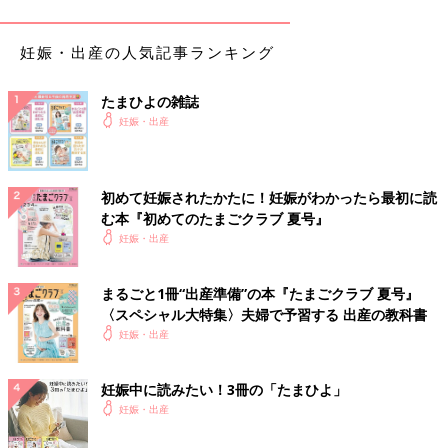
ら優先的に栄養をもらっているために栄養のこ
とは心配しなくても大丈夫。栄養を気にしすぎ
妊娠・出産の人気記事ランキング
るより、食べられるものを食べられるときに食
べるようにしましょう。つわりでも食べやす
く、水分がとれるメニューを紹介します。
和風パスタ【妊婦ごはん・大人2人分】
たまひよの雑誌
体調が悪くてキッチンに立つのがつらいときの
妊娠・出産
妊婦ごはんは、パパにお願いするのもおすすめ
です。パパがちょっとお料理が苦手でも作れ
る、簡単、ラクチンなシンプルメニューを紹介
します。
初めて妊娠されたかたに！妊娠がわかったら最初に読
む本『初めてのたまごクラブ 夏号』
春野菜と牛肉のトマトソースパスタ【妊
妊娠・出産
婦ごはん・大人2人分】
妊娠中は、カロリーのコントロールが大切で
まるごと1冊“出産準備”の本『たまごクラブ 夏号』
す。おいしくて栄養たっぷりな食材を使って、
〈スペシャル大特集〉夫婦で予習する 出産の教科書
カロリーを抑えたメニューを紹介します。旬の
妊娠・出産
食材を使うとお値段も抑えめになり、おすすめ
です。
野菜もとれるつるつるうどん【妊婦ごは
妊娠中に読みたい！3冊の「たまひよ」
ん・大人2人分】
妊娠・出産
妊娠中、つわりで食欲がないときもあります。
このころはまだ赤ちゃんも小さく、ママの体か