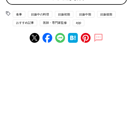
イアをのせる。
（3）器にしょうゆと酢を入れて混ぜ、残りのパパイアを加えて
食事
妊娠中の料理
妊娠初期
妊娠中期
妊娠後期
たれを作る。
おすすめ記事
医師・専門家監修
app
監修／浜内千波先生（ファミリークッキングスクール）
撮影／渡辺七奈
【調理の基本】（調理をする前に必ずお読みくださ
い）
◆レシピの材料と作り方は表記してあるもの以外は2人分、各メ
ニューに表示してある熱量、塩分量は1人分です。
◆材料の分量は、小さじ1＝5ml、大さじ1＝15ml、1カップ＝
200mlです。
◆下ごしらえで使用する水の分量については、材料では明記して
いません。
◆レシピで使用しているめんつゆは2倍濃縮タイプです。
◆表示の加熱時間は目安なので、加熱具合は十分確認してくださ
い。
◆調理する際は、衛生面に十分気をつけましょう。