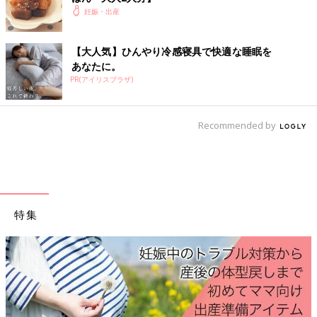
最新! 妊娠・出産新百科 (ベネッセ・ムック たまひよブック
妊娠・出産
ス たまひよ新百科シリーズ)
つわりで胃のムカムカに悩まされたり、
体重管理
に苦労したり、
【大人気】ひんやり冷感寝具で快適な睡眠を
妊娠生活は初めての体験の連続ですね。この本は、そんなあなた
あなたに。
の10ヶ月間を応援するために、各妊娠月数ごとに「今すること」
PR(アイリスプラザ)
と「注意すること」を徹底解説！陣痛の乗りきり方や、産後1ヶ
月の赤ちゃんのお世話も写真＆イラストでわかりやすく紹介しま
す。
Recommended by
特集