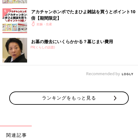
ってしまう、別の料理で使った材料が残ってい
て目先を変えたメニューにしたいが難しい…と
アカチャンホンポでたまひよ雑誌を買うとポイント10
いうときにおすすめのメニューです。
倍【期間限定】
焼きがつお、ブロッコリーのあえもの
妊娠・出産
【妊婦ごはん・大人2人分】
ごはんに合う和食は、低カロリーな上に野菜も
お墓の撤去にいくらかかる？墓じまい費用
多くとれ、妊婦ごはんのおすすめです。塩分が
高くならないよう、だしのうまみを上手に使っ
PR(くらしの話題)
て薄味を心がけましょう。
焼ききのこのおろしあえ【妊婦ごはん・
大人2人分】
Recommended by
体調が悪くてキッチンに立つのがつらいときの
妊婦ごはんは、パパにお願いするのもおすすめ
です。パパがちょっとお料理が苦手でも作れ
る、簡単、ラクチンなシンプルメニューを紹介
ランキングをもっと見る
します。
妊娠中におススメのアプリ
アプリ「まいにちのたまひよ」
関連記事