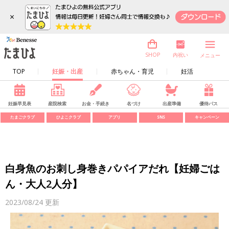
×
内祝い
SHOP
メニュー
TOP
妊娠・出産
赤ちゃん・育児
妊活
妊娠早見表
産院検索
お金・手続き
名づけ
出産準備
優待パス
たまごクラブ
ひよこクラブ
アプリ
SNS
キャンペーン
白身魚のお刺し身巻きパパイアだれ【妊婦ごは
ん・大人2人分】
2023/08/24
更新