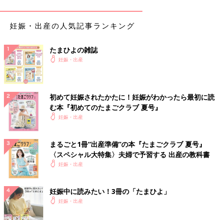
妊婦ごはん おすすめレシピ
妊娠・出産の人気記事ランキング
根菜と大豆の梅煮【妊婦ごはん・大人2
たまひよの雑誌
人分】
妊娠・出産
献立作りの基本は、ごはんなどの主食とメイン
のおかず、汁物を含めた小さいおかず2品で構
成された「一汁三菜」です。3つの栄養素、
「炭水化物」「タンパク質」「ビタミン・ミネ
初めて妊娠されたかたに！妊娠がわかったら最初に読
ラル」をバランスよくとれるようにしましょ
む本『初めてのたまごクラブ 夏号』
う。
ほうれん草としらすポン酢あえ【妊婦ご
妊娠・出産
はん・大人2人分】
葉酸はおなかにいる赤ちゃんの成長のためだけ
まるごと1冊“出産準備”の本『たまごクラブ 夏号』
ではなく、ママやパパにも大切な栄養です。い
〈スペシャル大特集〉夫婦で予習する 出産の教科書
ろいろな食品から毎日バランスよくとりましょ
妊娠・出産
う。葉酸をとり入れることを意識したメニュー
です。
湯豆腐【妊婦ごはん・大人2人分】
妊娠中に読みたい！3冊の「たまひよ」
同じ食材でも、炒める､焼く、煮る、蒸すなど
妊娠・出産
調理法を替えるだけでも変化します。レパート
リーが少なくていつも同じようなメニューにな