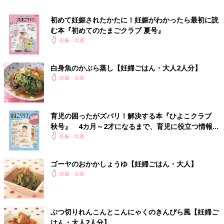
初めて妊娠されたかたに！妊娠がわかったら最初に読
む本『初めてのたまごクラブ 夏号』
妊娠・出産
白身魚のかぶら蒸し【妊婦ごはん・大人2人分】
妊娠・出産
育児の困ったがズバリ！解決する本『ひよこクラブ
秋号』 4カ月～2才になるまで、育児に役立つ情報が
妊娠日数・生後日数に合わせて専門家のアドバイスを毎日お届
いっぱい！
妊娠・出産
け。同じ出産月のママ同士で情報交換したり、励ましあったりで
きる「ルーム」や、写真だけでは伝わらない”できごと”を簡単に
記録できる「成長きろく」も大人気！
ゴーヤのおかかしょうゆ【妊婦ごはん・大人】
妊娠・出産
ダウンロード（無料）
妊娠中におススメの本
ぶつ切りれんこんとこんにゃくのきんぴら風【妊婦ご
はん・大人2人分】