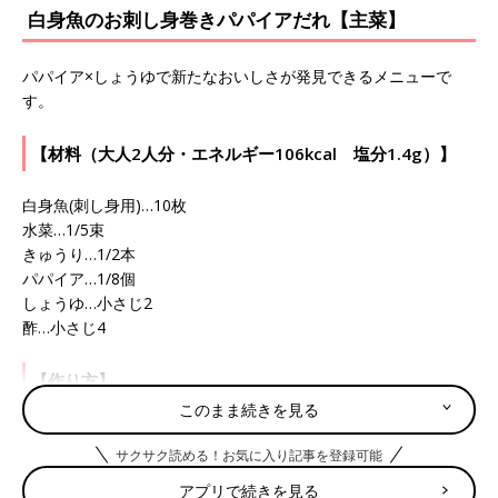
白身魚のお刺し身巻きパパイアだれ【主菜】
パパイア×しょうゆで新たなおいしさが発見できるメニューで
す。
【材料（大人2人分・エネルギー106kcal 塩分1.4g）】
白身魚(刺し身用)…10枚
水菜…1/5束
きゅうり…1/2本
パパイア…1/8個
しょうゆ…小さじ2
酢…小さじ4
【作り方】
このまま続きを見る
（1）水菜はざく切り、きゅうりはこま切りにする。パパイアは
サクサク読める！お気に入り記事を登録可能
裏ごしする。
（2）水菜ときゅうりを白身魚で巻きつけ器に並べ、飾りにパパ
アプリで続きを見る