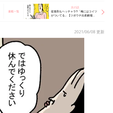
次の話
連載一覧
促進剤もヘッチャラ?!「俺にはコイツ
がついてる」【ツボウチ出産劇場
#7】
2021/06/08
更新