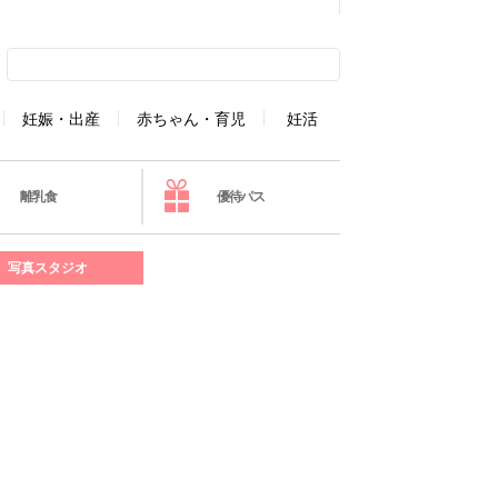
妊娠・出産
赤ちゃん・育児
妊活
離乳食
優待パス
写真スタジオ