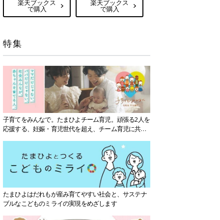
楽天ブックス
楽天ブックス
で購入
で購入
特集
子育てをみんなで。たまひよチーム育児。頑張る2人を
応援する、妊娠・育児世代を超え、チーム育児に共感
する社会を目指していきます。
たまひよはだれもが産み育てやすい社会と、サステナ
ブルなこどものミライの実現をめざします