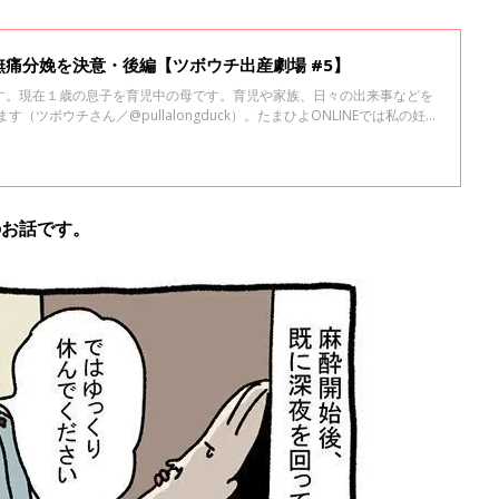
痛分娩を決意・後編【ツボウチ出産劇場 #5】
す。現在１歳の息子を育児中の母です。育児や家族、日々の出来事などを
ます（ツボウチさん／@pullalongduck）。たまひよONLINEでは私の妊
を綴っていきます。前回に続き、陣痛の痛みに耐え切れず無痛分娩を決意
のお話です。