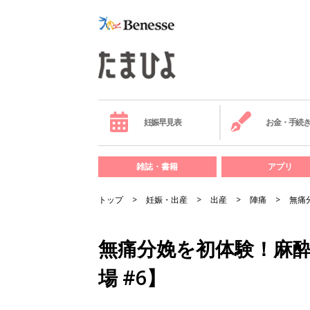
妊娠早見表
お金・手続
雑誌・書籍
アプリ
トップ
妊娠・出産
出産
陣痛
無痛
無痛分娩を初体験！麻
場 #6】