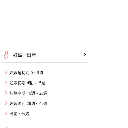
妊娠・出産
妊娠超初期 0～3週
妊娠初期 4週～15週
妊娠中期 16週～27週
妊娠後期 28週～40週
出産・分娩