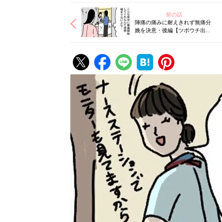
前の話
陣痛の痛みに耐えきれず無痛分
娩を決意・後編【ツボウチ出産
劇場 #5】