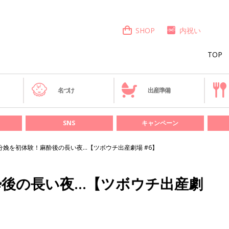
SHOP
内祝い
TOP
き
名づけ
出産準備
SNS
キャンペーン
分娩を初体験！麻酔後の長い夜…【ツボウチ出産劇場 #6】
酔後の長い夜…【ツボウチ出産劇