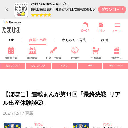
×
内祝い
SHOP
メニュー
TOP
妊娠・出産
赤ちゃん・育児
妊活
妊娠早見表
産院検索
お金・手続き
名づけ
出産準備
優待パス
たまごクラブ
ひよこクラブ
アプリ
SNS
キャンペーン
【ぽぽこ】連載まんが第11回「最終決戦! リア
ル出産体験談②」
2021/12/17
更新
前の話
次の話