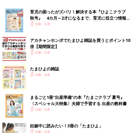
育児の困ったがズバリ！解決する本『ひよこクラブ
秋号』 4カ月～2才になるまで、育児に役立つ情報が
いっぱい！
妊娠・出産
アカチャンホンポでたまひよ雑誌を買うとポイント10
倍【期間限定】
妊娠・出産
たまひよの雑誌
妊娠・出産
まるごと1冊“出産準備”の本『たまごクラブ 夏号』
〈スペシャル大特集〉夫婦で予習する 出産の教科書
妊娠・出産
妊娠中に読みたい！3冊の「たまひよ」
妊娠・出産