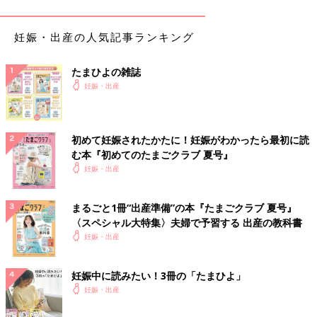
妊娠・出産の人気記事ランキング
たまひよの雑誌
ぽぽこ
妊娠・出産
PROFILE
初めて妊娠されたかたに！妊娠がわかったら最初に読
む本『初めてのたまごクラブ 夏号』
妊娠・出産
まるごと1冊“出産準備”の本『たまごクラブ 夏号』
〈スペシャル大特集〉夫婦で予習する 出産の教科書
妊娠・出産
2019年に男の子を出産。看護師をしながらイラストレーターと
妊娠中に読みたい！3冊の「たまひよ」
して活動中。
Twitter
等で育児漫画も描いてます。
妊娠・出産
●Twitter：@popoko_t