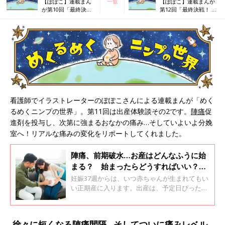
【ぽぽこ】連載まん
一覧
【ぽぽこ】連載まんが
が第10回「最終決
第12回「最終決戦！ リ
戦！ リアル出産体験
アル出産体験談③」
談①」
看護師でイラストレーターのぽぽこさんによる連載まんが「めく
るめくニンプの世界」。第11回は出産体験談その2です。
陣痛
促
進剤を投与し、次第に強まるおなかの痛み…そしていよいよ分娩
室へ！リアルな痛みの変化をリポートしてくれました。
陣痛、前期破水…お産はどんなふうに始
まる？ 始まったらどうすればいい？
【専門家】
妊娠37週からは、いつ赤ちゃんが生まれてもい
い正期産に入ります。出産は、予定日ぴったり
に始まるものでもなく、お産の始まり方もその
後の進み方も人それぞれ。「なるようにしかな
らない」とおおらかな気持ちでいる一方で、ど
徐々に短くなる陣痛間隔…そしてついに痛みレベル