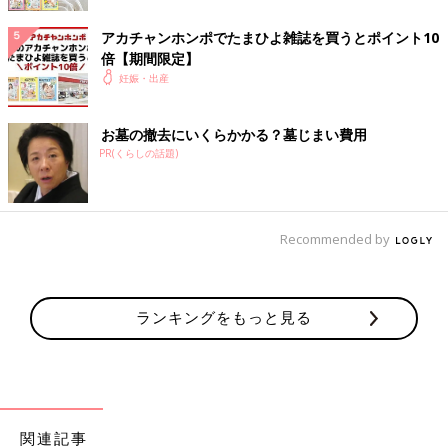
●Instagram：@popokopekopoko
アカチャンホンポでたまひよ雑誌を買うとポイント10
倍【期間限定】
●ポートフォリオサイト：https://t-mari.com
妊娠・出産
ついに始まる！産後すぐの現実… お世話
お墓の撤去にいくらかかる？墓じまい費用
オリエンテーション 【ツボウチ出産劇場
PR(くらしの話題)
#18】
こんにちは、ツボウチといいます。現在１歳の
息子を育児中の母です。育児や家族、日々の出
来事などを漫画にしてTwitterで発信しています
（ツボウチさん／@pullalongduck）。たまひ
Recommended by
よONLINEでは私の妊娠から出産、育児のエピ
ソードを綴っていきます。妊娠から出産、育児
前の話
次の話
中って、色んな悩みが次から次へと現れて、ス
【ぽぽこ】連載まん
一覧
【ぽぽこ】連載まんが
マホで検索しては更に不安になっていくお母さ
が第10回「最終決
第12回「最終決戦！ リ
ランキングをもっと見る
戦！ リアル出産体験
んも多いと思います。そんなときに少し休憩で
アル出産体験談③」
談①」
きるような脱力系連載にできたらいいなと思っ
ています。今回は、産後赤ちゃんのお世話前に
聞くオリエンテーションについてのお話です。
関連記事