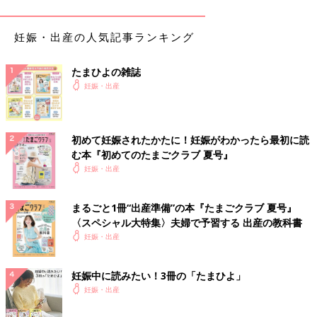
指で哺乳びんをみずから調節？ピジョンの母乳実感
哺乳びん
妊娠・出産の人気記事ランキング
たまひよの雑誌
妊娠・出産
初めて妊娠されたかたに！妊娠がわかったら最初に読
む本『初めてのたまごクラブ 夏号』
妊娠・出産
まるごと1冊“出産準備”の本『たまごクラブ 夏号』
〈スペシャル大特集〉夫婦で予習する 出産の教科書
妊娠・出産
妊娠中に読みたい！3冊の「たまひよ」
妊娠・出産