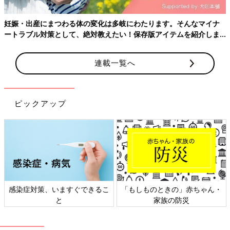
妊娠・出産にまつわる体の変化は多岐にわたります。そんなマイナ
ートラブル対策として、絶対教えたい！保存版アイテムを紹介しま
す。
出典：Instagramアカウント「saku_haru617」
連載一覧へ
Harumamさんが使っているのは「ヌーク」の哺乳びん。なかな
かミルクを飲んでくれない息子さんも飲むようになってくれたの
だそうです。飲んでくれるようになったことでママも安心です
ピックアップ
ね。
Amazonで見る
楽天市場で見る
ママ友に「騙されたと思って使ってみ
て」と勧められたスプーンに感動！ 本当
感染症対策、いますぐできるこ
「もしものときの」赤ちゃん・
に使える離乳食グッズ5選
上の子のときにはあまり工夫をせず、離乳食で
と
家族の防災
苦戦。その反省を活かし、2人目である娘の離
乳食スタートのときにはなんでも便利なものを
取り入れてみることにしました。そんな私が実