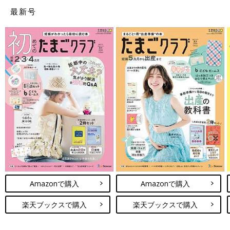
際に使用してみて「なんて便利なんだ！ 」と
最新号
ママたちが選んだ哺乳びんをご紹介しました。ミルクの飲みやす
感動した離乳食グッズを紹介しています。
さはもちろんのこと、ミルクをあげる側の使いやすさも重視した
哺乳びんもあるようです。みんなが好みの哺乳びんが見つかると
よいですね。
(文：まり)
※記事内容でご紹介している投稿、リンク先は、削除される場合
があります。あらかじめご了承ください。
※記事の内容は記載当時の情報であり、現在と異なる場合があり
ます。
Amazonで購入
Amazonで購入
楽天ブックスで購入
楽天ブックスで購入