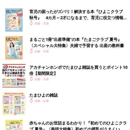
育児の困ったがズバリ！解決する本『ひよこクラブ
秋号』 4カ月～2才になるまで、育児に役立つ情報が
いっぱい！
妊娠・出産
まるごと1冊“出産準備”の本『たまごクラブ 夏号』
〈スペシャル大特集〉夫婦で予習する 出産の教科書
妊娠・出産
出典：Instagramアカウント「yk_zu___」
アカチャンホンポでたまひよ雑誌を買うとポイント10
yk_zuさんが使っている哺乳瓶はコンビの「テテオ」。
産院
で使
倍【期間限定】
用していて、とてもしっくりきたのだとか。赤ちゃんの飲む量や
妊娠・出産
スピードに合わせて、流量を調節できるのだそうです。落ち着い
た色合いがまたかわいいですね！
たまひよの雑誌
Amazonで見る
妊娠・出産
楽天市場で見る
赤ちゃんのお世話まるわかり！『初めてのひよこクラ
ごくごく飲んじゃう！「ヌーク」の哺乳びん
ブ 夏号』〈巻頭大特集〉初めての授乳がうまくい