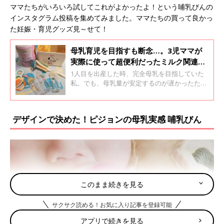
ママたちがいろいろ試してこれがよかったよ！という哺乳びんの
インスタグラム投稿を集めてみました。ママたちの買って良かっ
た妊娠・育児グッズ見～せて！
母乳育児を目指すも断念…。3児ママが
実際に使って超便利だったミルク関連ア
イテム。その進化に驚きも！
1人目を出産した時、完全母乳を目指していた
私。でも、母乳量が安定するのが遅かったた
め、ミルク混合育児をすることに。ミルクを利
用してみると人前でもあげやすい、パパなども
あげることができるといったミルクのメリット
デザインで決めた！ピジョンの母乳実感 哺乳びん
も実感。今回は、便利だと感じたミルク関連ア
イテムをご紹介。
このまま続きを見る
サクサク読める！お気に入り記事を登録可能
アプリで続きを見る