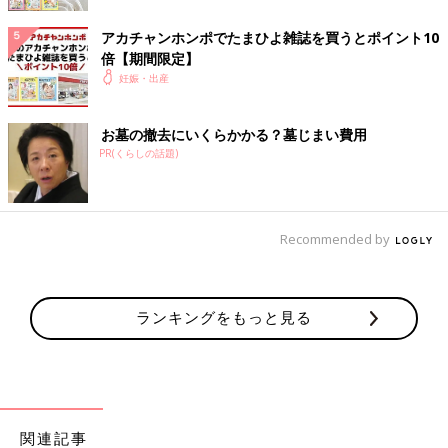
アカチャンホンポでたまひよ雑誌を買うとポイント10
出典：Instagramアカウント「iku_1993」
倍【期間限定】
ikumiさんが使っているのは黄色い小さめサイズのピジョンの母
妊娠・出産
乳実感 哺乳びん。ミルクを飲むのにも慣れてきて、まるで人差
し指と親指で哺乳びんを調節しているかのよう。お気に入りの角
お墓の撤去にいくらかかる？墓じまい費用
度があるのかな？
PR(くらしの話題)
産院でお試しした哺乳びんはコンビの「テテオ」
Recommended by
ランキングをもっと見る
関連記事