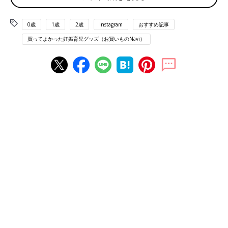
0歳
1歳
2歳
Instagram
おすすめ記事
買ってよかった妊娠育児グッズ（お買いものNavi）
出典：Instagramアカウント「ba_by_memo_ry」
ba_by_memo_ryさんが購入したのはピジョンの母乳実感 哺乳び
ん。デザインに惹かれて購入したのだとか。ミルクを作る時にも
テンションが上がるそうです。かわいい哺乳びんですね。
Amazonで見る
楽天市場で見る