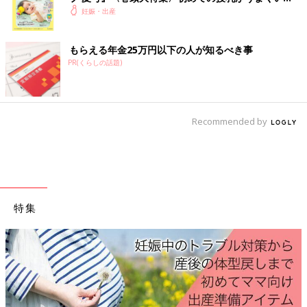
く！ おっぱい・ミルクの基本と夏のトラブル 解決テ
妊娠・出産
ク
もらえる年金25万円以下の人が知るべき事
PR(くらしの話題)
Recommended by
特集