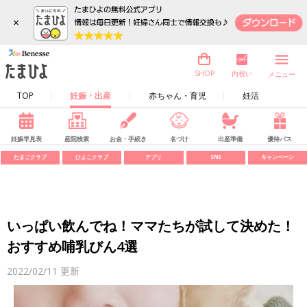
×
内祝い
SHOP
メニュー
TOP
妊娠・出産
赤ちゃん・育児
妊活
妊娠早見表
産院検索
お金・手続き
名づけ
出産準備
優待パス
たまごクラブ
ひよこクラブ
アプリ
SNS
キャンペーン
いっぱい飲んでね！ママたちが試して決めた！
おすすめ哺乳びん4選
2022/02/11
更新