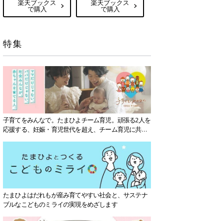
楽天ブックス
楽天ブックス
で購入
で購入
特集
子育てをみんなで。たまひよチーム育児。頑張る2人を
応援する、妊娠・育児世代を超え、チーム育児に共感
する社会を目指していきます。
たまひよはだれもが産み育てやすい社会と、サステナ
ブルなこどものミライの実現をめざします