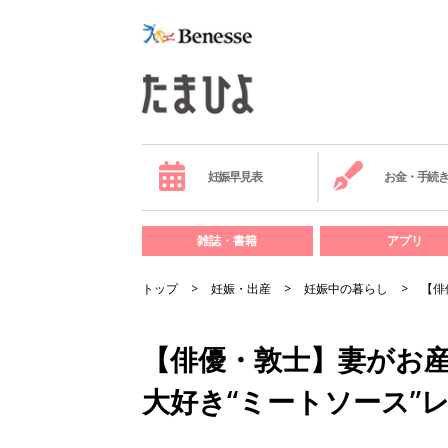
妊娠早見表
お金・手続
雑誌・書籍
アプリ
トップ
妊娠・出産
妊娠中の暮らし
【俳
【俳優・敦士】妻がお
大好き“ミートソース”