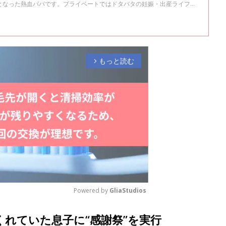
となった熱血パパです。プライベートではドタバタの妊娠・出産ライフが
連載2回目では、いよいよ2人目妊娠によるつわりが始まった妻とのエピソ
もっと読む
arrow_forward_ios
Powered by 
GliaStudios
くれていた息子に“感謝祭”を実行
M