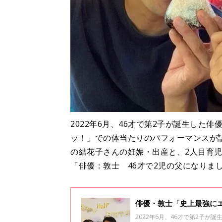
2022年6月、46才で第2子が誕生した
ッ！」での体当たりのパフォーマンスが
の結花子さんの妊娠・出産と、2人目育
「俳優：敦士 46才で2児の父になりまし
俳優・敦士「史上最強に
2022年6月、46才で第2子