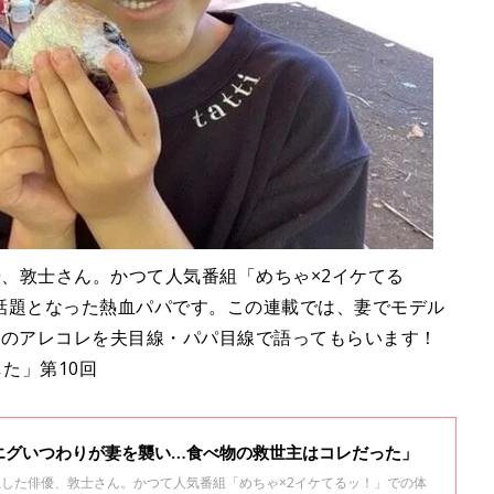
俳優、敦士さん。かつて人気番組「めちゃ×2イケてる
話題となった熱血パパです。この連載では、妻でモデル
児のアレコレを夫目線・パパ目線で語ってもらいます！
た」第10回
エグいつわりが妻を襲い…食べ物の救世主はコレだった」
が誕生した俳優、敦士さん。かつて人気番組「めちゃ×2イケてるッ！」での体