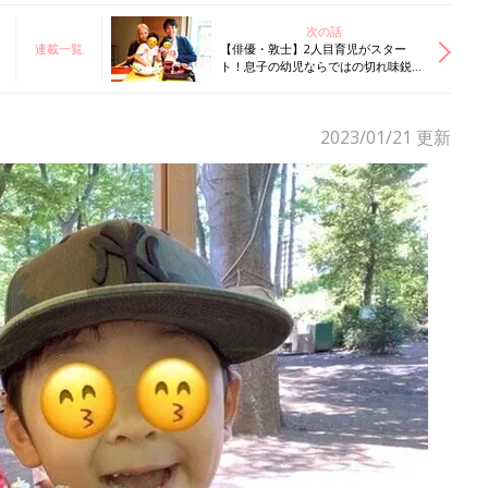
次の話
連載一覧
【俳優・敦士】2人目育児がスター
ト！息子の幼児ならではの切れ味鋭い
質問にタジタジな僕
2023/01/21
更新