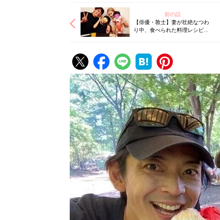
前の話
【俳優・敦士】妻が壮絶なつわ
り中、食べられた料理レシピ＆
産後の味覚の変化にがくぜん…