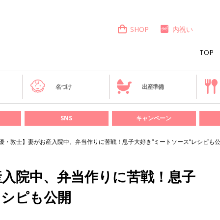
SHOP
内祝い
TOP
き
名づけ
出産準備
SNS
キャンペーン
優・敦士】妻がお産入院中、弁当作りに苦戦！息子大好き“ミートソース”レシピも
産入院中、弁当作りに苦戦！息子
レシピも公開