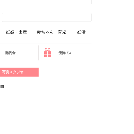
妊娠・出産
赤ちゃん・育児
妊活
離乳食
優待パス
写真スタジオ
公開