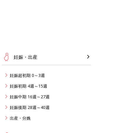
妊娠・出産
妊娠超初期 0～3週
妊娠初期 4週～15週
妊娠中期 16週～27週
妊娠後期 28週～40週
出産・分娩