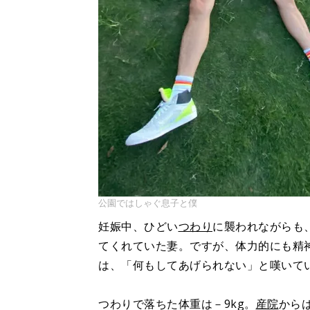
公園ではしゃぐ息子と僕
妊娠中、ひどい
つわり
に襲われながらも
てくれていた妻。ですが、体力的にも精
は、「何もしてあげられない」と嘆いて
つわりで落ちた体重は－9kg。
産院
から