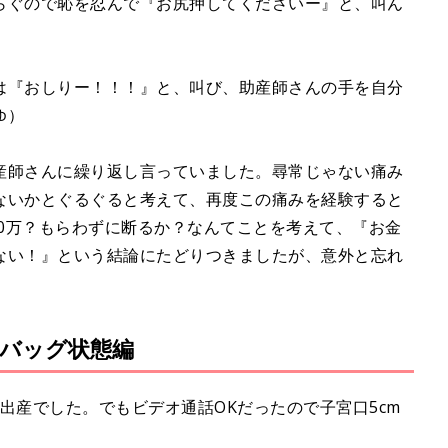
らぐので恥を忍んで『お尻押してくださいー』と、叫ん
は『おしりー！！！』と、叫び、助産師さんの手を自分
ゆ）
産師さんに繰り返し言っていました。尋常じゃない痛み
ないかとぐるぐると考えて、再度この痛みを経験すると
00万？もらわずに断るか？なんてことを考えて、『お金
ない！』という結論にたどりつきましたが、意外と忘れ
バッグ状態編
出産でした。でもビデオ通話OKだったので子宮口5cm