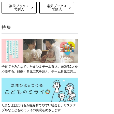
楽天ブックス
楽天ブックス
で購入
で購入
特集
子育てをみんなで。たまひよチーム育児。頑張る2人を
応援する、妊娠・育児世代を超え、チーム育児に共感
する社会を目指していきます。
たまひよはだれもが産み育てやすい社会と、サステナ
ブルなこどものミライの実現をめざします