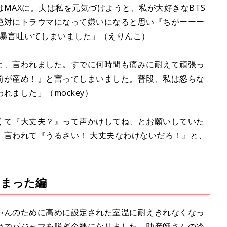
MAXに。夫は私を元気づけようと、私が大好きなBTS
絶対にトラウマになって嫌いになると思い『ちがーーー
と、暴言吐いてしまいました」（えりんこ）
と、言われました。すでに何時間も痛みに耐えて頑張っ
前が産め！』と言ってしまいました。普段、私は怒らな
ました」（mockey）
くて『大丈夫？』って声かけしてね、とお願いしていた
、言われて『うるさい！ 大丈夫なわけないだろ！』と、
ちまった編
ゃんのために高めに設定された室温に耐えきれなくなっ
台でパジャマを脱ぎ全裸になりました。助産師さんの冷