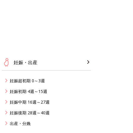
妊娠・出産
妊娠超初期 0～3週
妊娠初期 4週～15週
妊娠中期 16週～27週
妊娠後期 28週～40週
出産・分娩