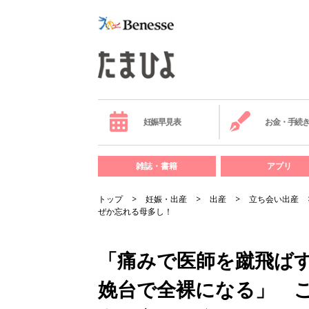
妊娠早見表
お金・手続
雑誌・書籍
アプリ
トップ
妊娠・出産
出産
立ち会い出産
ぜか忘れる母多し！
「痛みで医師を蹴飛ば
娩台で全裸になる」 