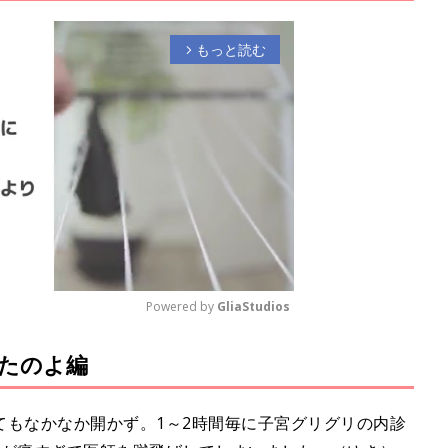
。
もっと読む
arrow_forward_ios
Powered by 
GliaStudios
たのよ編
M
u
t
てもなかなか開かず。1～2時間毎に子宮グリグリの内診
e