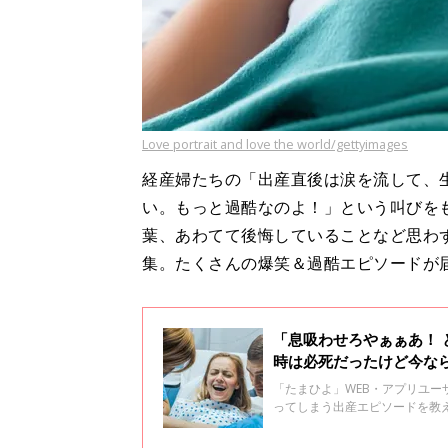
Love portrait and love the world/gettyimages
経産婦たちの「出産直後は涙を流して、
い。もっと過酷なのよ！」という叫びを
葉、あわてて後悔していることなど思わ
集。たくさんの爆笑＆過酷エピソードが
「息吸わせろやぁぁあ！
時は必死だったけど今な
も
「たまひよ」WEB・アプリユ
ってしまう出産エピソードを教
た。また、総合病院・クリニッ
わられた、助産師の濵脇文子先