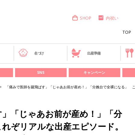
SHOP
内祝い
TOP
き
名づけ
出産準備
SNS
キャンペーン
「痛みで医師を蹴飛ばす」「じゃあお前が産め！」「分娩台で全裸になる」 
す」「じゃあお前が産め！」「分
これぞリアルな出産エピソード。