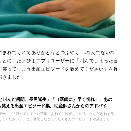
生まれてくれてありがとうとつぶやく……なんてないな
もとに、たまひよアプリユーザーに「叫んでしまった言
ず笑ってしまう出産エピソードを教えてください」を募
届きました。
 と叫んだ瞬間、長男誕生」「（医師に）早く切れ！」あの
ら笑える出産エピソード集。助産師さんからのアドバイス
ーザーに、「叫んでしまった言葉、あわてて後悔していることなど思わず笑
えてください。」と、募集したところたくさんのエピソードが届きまし
ク・助産院など様々な場所に勤務し、これまでに数千人の母子のケアに携
生から出産時の心構えについてのアドバイスも。今回は、今ならくすっと