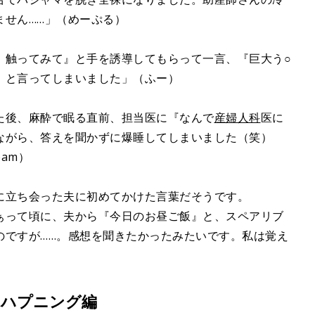
ません……」（めーぷる）
。触ってみて』と手を誘導してもらって一言、『巨大う○
』と言ってしまいました」（ふー）
た後、麻酔で眠る直前、担当医に『なんで
産婦人科
医に
ながら、答えを聞かずに爆睡してしまいました（笑）
am）
に立ち会った夫に初めてかけた言葉だそうです。
ぁって頃に、夫から『今日のお昼ご飯』と、スペアリブ
のですが……。感想を聞きたかったみたいです。私は覚え
チハプニング編