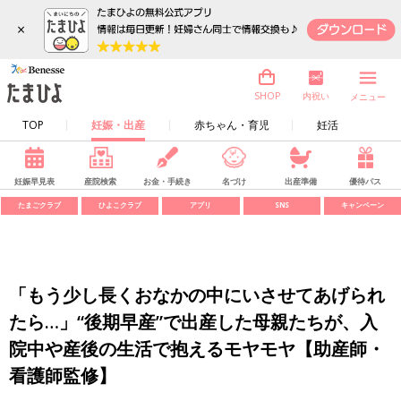
×
内祝い
SHOP
メニュー
TOP
妊娠・出産
赤ちゃん・育児
妊活
妊娠早見表
産院検索
お金・手続き
名づけ
出産準備
優待パス
たまごクラブ
ひよこクラブ
アプリ
SNS
キャンペーン
「もう少し長くおなかの中にいさせてあげられ
たら…」“後期早産”で出産した母親たちが、入
院中や産後の生活で抱えるモヤモヤ【助産師・
看護師監修】