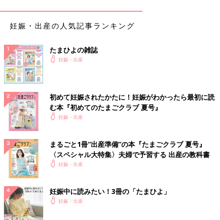
はどうなってしまうのだろう」「何か病気があったらどうしよ
う」という不安。それから「小さく産んでしまってごめんね」
「もう少し長くおなかの中にいさせてあげられたら」という申し
妊娠・出産の人気記事ランキング
訳なさ、「私が忙しく仕事をしていたから…」など自分を責める
気持ち。そんな思いを一人で飲み込んで涙を流しているママの姿
たまひよの雑誌
を、NICUのスタッフはよく目撃しています。
妊娠・出産
ママたちは毎日NICUに通いますが、昨日より哺乳量が増えたと
言っては喜び、熱が出た、呼吸の具合が悪いと言っては落ち込む
初めて妊娠されたかたに！妊娠がわかったら最初に読
など、一喜一憂する姿も見られます。
む本『初めてのたまごクラブ 夏号』
妊娠・出産
また、わが子とほかの赤ちゃんを比べてしまうママも。もっと深
刻な状況の赤ちゃんを見て、ショックを受けると同時に、どこか
ホッとしてしまう自分もいる。そんな自分を責めてしまったりす
まるごと1冊“出産準備”の本『たまごクラブ 夏号』
〈スペシャル大特集〉夫婦で予習する 出産の教科書
ることもあるようです。
妊娠・出産
一方、ママと赤ちゃんが別の病院に入院している場合、ママが入
院中は赤ちゃんに会いに行くことはできません。パパなどが訪ね
妊娠中に読みたい！3冊の「たまひよ」
て写真や動画を撮ってママに送ることが多いようです。
妊娠・出産