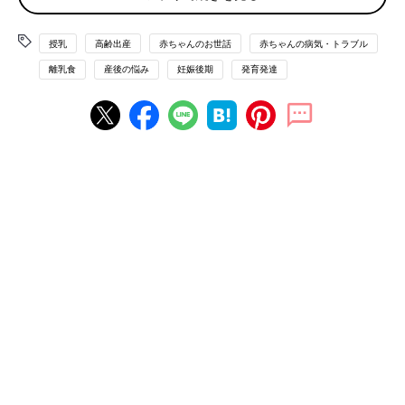
な状況が見られるのでしょうか。
授乳
高齢出産
赤ちゃんのお世話
赤ちゃんの病気・トラブル
市川先生（以下敬称略） 出産したママは産科病棟に入院しま
離乳食
産後の悩み
妊娠後期
発育発達
す。そして赤ちゃんの多くは、NICU（新生児集中治療室）また
はGCU（新生児回復室）に入院します。ママと赤ちゃんが同じ病
院に入院している場合、ママは産後間もない体でNICUに通うこ
とになります。
最近はテレビドラマなどの影響で、NICUの存在を知っているマ
マも多いですね。でも、実際にわが子が保育器に入れられ、点滴
をし、心電図をつけられているような姿を見ると、ショックを受
けるママは多いです。
――具体的に、NICUの赤ちゃんと対面したとき、ママはどんな
思いを抱いているのでしょうか。
市川 このときの思いを、後からママたちに実際にインタビュー
しましたが、とても複雑な感情を持たれていました。
まずは「この子に触れていいのか」という思い。そして「この子