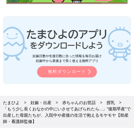
妊娠日数や生後日数に合った情報を毎日お届け
妊娠中から産後まで長く使える無料アプリ
PROFILE
助産師。東京情報大学看護学部看護学科教授。千葉大学医学部附
無料ダウンロード
属看護学校および助産婦学校を卒業し、看護師・助産師の資格を
取得。修士（経営学）、博士（看護学）。助産師として千葉大学
医学部附属病院
産婦人科
勤務、助産師学校教員、厚生労働省雇用
均等児童家庭局母子保健課、千葉大学医学部附属病院副看護師
長、日本助産師会事務局長などを経て、2021年１０月より現
たまひよ
妊娠・出産
赤ちゃんのお世話
授乳
職。産前産後の女性ケアをはじめ、女性の生涯の健康を支援する
「もう少し長くおなかの中にいさせてあげられたら…」“後期早産”で
活動を行っており、2013年より一般社団法人産前産後ケア推進
出産した母親たちが、入院中や産後の生活で抱えるモヤモヤ【助産
師・看護師監修】
協会代表理事を務めている。