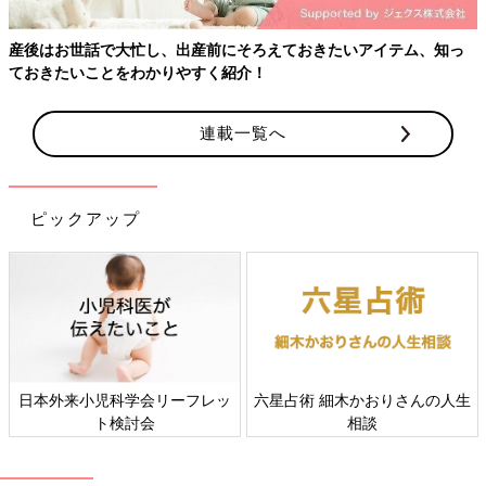
赤ちゃんがNICUにいる場合、症状が重く、長く入院しているよ
うな赤ちゃんであれば、その間にママが赤ちゃんのお世話を新生
産後はお世話で大忙し、出産前にそろえておきたいアイテム、知っ
児科のスタッフから教えてもらったり、育児を相談したりする時
ておきたいことをわかりやすく紹介！
間もできます。また、正期産で生まれた場合、母子同室であれ
ば、助産師などのスタッフに育児の相談もしやすい。でも後期早
産のママはそのどちらでもない状態になりがちなのです。
連載一覧へ
――後期早産のママたちが、医療スタッフに相談しにくい状況が
ピックアップ
あるのでしょうか。
市川 ママの性格や赤ちゃんの状況などにもよりますが、後期早
産の場合、ママがNICUに行くと、人工呼吸器や点滴をつけてい
るような、わが子よりももっと重症な赤ちゃんがいることがわか
ります。そうなると遠慮してしまい、わが子が心配でもスタッフ
に相談しにくくなってしまうケースがあるようです。
日本外来小児科学会リーフレッ
六星占術 細木かおりさんの人生
最近ではとくにママたちのメンタルの重要性が認識されるように
ト検討会
相談
なっているので、医療スタッフも意識して声をかけるようにして
います。ママたちも、退院するまでにはスタッフと話す機会が必
ずあると思います。ぜひ遠慮なく、話しやすいスタッフに相談し