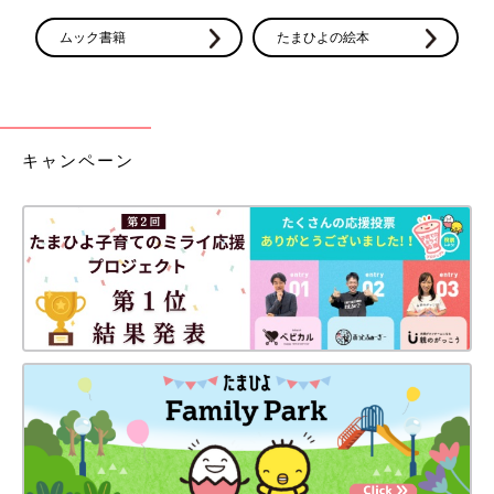
誰かに話したり、あるいは自分の思いを書き出してみることで、
ムック書籍
たまひよの絵本
自分の気持ちを客観視できます。モヤモヤした気持ちはなかった
ことにしないで、表出することで、完全とはいえなくても、モヤ
モヤが昇華されていくのです。
監修／市川香織先生 取材・文／樋口由夏、たまひよONLINE編
キャンペーン
集部
正期産に近い日数で生まれる後期早産の赤ちゃん。大きなトラブ
ルはないことが多いですが、退院後、スムーズに育児へ移行でき
るとは限りません。そしてお産から時間がたってから、「思い描
いていた出産と違った」とモヤモヤしてしまうママも。市川先生
からのアドバイスは「そんなときは遠慮なく出産した施設のスタ
ッフや産後のサービス、家族を頼って、みんなで一緒に育児をし
ていきましょう」とのことでした。
●記事の内容は2023年10月の情報であり、現在と異なる場合があ
ります。
市川香織（いちかわかおり）先生