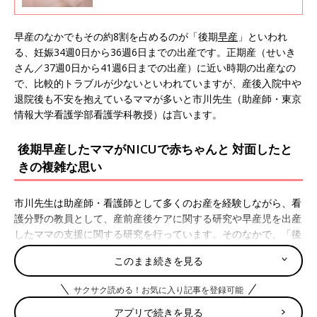
生まれた赤ちゃんのケアについて想像しがち。
でも、じつは早産児の多くは、深刻なトラブル
が比較的少ない「後期早産児」といわれる赤ち
早産のなかでもその約8割を占めるのが「後期
早産
」といわれ
ゃんです。今回は、意外にも情報がとても少な
る、妊娠34週0日から36週6日までの出産です。正期産（せいき
い、後期早産で産んだママや赤ちゃんについて
さん／37週0日から41週6日までの出産）に近い時期の出産なの
研究をされている市川香織先生にお話をうかが
で、比較的トラブルが少ないといわれていますが、産後入院中や
いました。
退院後も不安を抱えているママが多いと市川先生（助産師・東京
情報大学看護学部看護学科教授）は言います。
後期早産したママがNICUで赤ちゃんと 対面したと
きの複雑な思い
市川先生は助産師・看護師として多くのお産を経験しながら、看
護分野の教員として、産前産後ケアに関する研究や早産児を出産
したママの支援に関する研究を行っています。そのなかで、「後
期早産」のママたちのケアに着目。無事出産したあとの産後入院
このまま続きを見る
中から退院後も、ママたちの複雑な思いがあることがわかったと
いいます。
サクサク読める！お気に入り記事を登録可能
――後期早産で出産したあと、入院中のママと赤ちゃんにはどん
アプリで続きを見る