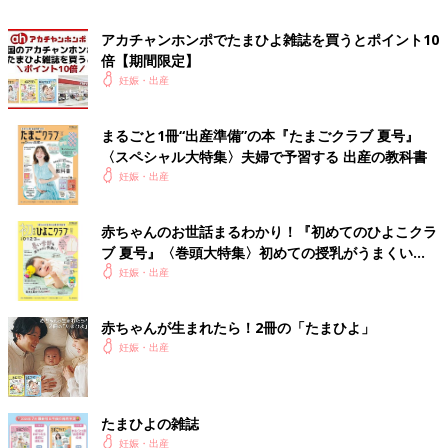
赤ちゃんが順調に成長して、直接母乳を与えることができるよう
アカチャンホンポでたまひよ雑誌を買うとポイント10
になると、ママたちは少しずつ育児に自信がついてくるようで
倍【期間限定】
す。自分のおっぱいから母乳を吸って赤ちゃんが満足している様
妊娠・出産
子は、ママにとってはうれしいものです。
まるごと1冊“出産準備”の本『たまごクラブ 夏号』
――一方で、母乳が出にくいママもいるのではないでしょうか。
〈スペシャル大特集〉夫婦で予習する 出産の教科書
妊娠・出産
市川 生まれてすぐ、直接吸わせることができないので、母乳が
思うよに出ないママもいます。ただ乳頭を刺激したり、時間ごと
に搾乳したりして、助産師などのスタッフが積極的にケアにかか
赤ちゃんのお世話まるわかり！『初めてのひよこクラ
わっています。
ブ 夏号』〈巻頭大特集〉初めての授乳がうまくい
く！ おっぱい・ミルクの基本と夏のトラブル 解決テ
妊娠・出産
もちろん、母乳が出にくいことでママが自分を責める必要はあり
ク
ません。「赤ちゃんがそばにいないのに、夜中に搾乳するのはむ
赤ちゃんが生まれたら！2冊の「たまひよ」
なしかった」という声もあります。搾乳したくても出ないときも
妊娠・出産
あります。そんなときはミルクでも大丈夫。母乳にこだわるよ
り、ママはしっかり体を休め、ストレスをためないことが大切。
気持ちが楽になることで母乳育児が好転したケースも多いです。
たまひよの雑誌
妊娠・出産