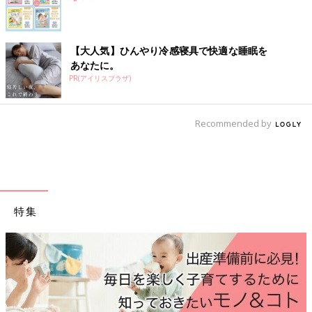
退院後も積極的に相談をして ママの気持ちを表出す
ることが大切
【大人気】ひんやり冷感寝具で快適な睡眠を
後期早産のママたちは、退院後の育児にとまどうことがあるとい
あなたに。
います。また、産後しばらくしてから「予期せぬ早産というお
PR(アイリスプラザ)
産」になってしまったことにモヤモヤした気持ちを抱えること
も。そんなとき、どこに相談すればいいのでしょうか。
Recommended by
――赤ちゃんが退院した後、育児はスムーズに行くのでしょう
か。
市川 じつは、後期早産のママたちは、意外と赤ちゃんのお世話
をしっかり教えてもらえないまま自分だけ退院してしまうことが
多いのです。いざ赤ちゃんが退院して家でのお世話が始まると、
特集
正期産で生まれた子と比べて後期早産で生まれた子はこの時期眠
りがちなため、授乳しようとしても十分に哺乳できないと悩むマ
マが多いようです。また授乳以外にも、入院中に
沐浴
（もくよ
く）やおむつ替えなどをほとんど経験できないまま退院するた
め、不慣れな状態で育児することに悩むママもいます。