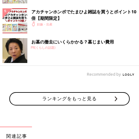
赤ちゃんと直接触れ合うことが ママに自信につなが
る
アカチャンホンポでたまひよ雑誌を買うとポイント10
倍【期間限定】
NICUに入院している赤ちゃんを抱っこしたり、
授乳
したり。赤
妊娠・出産
ちゃんと直接触れ合える時間は、ママたちにとっても、うれしい
ひとときです。
お墓の撤去にいくらかかる？墓じまい費用
PR(くらしの話題)
――赤ちゃんと触れ合えることは、ママにとっても貴重な時間に
なりますね。
Recommended by
市川 はい。とくにNICUに通うママたちにとって、授乳に対す
る思いはひと一倍強いようです。「母乳をあげたい」という思い
が強く、搾乳した母乳をあげることで自分の存在意義を感じるこ
ランキングをもっと見る
とができた、という声をよく聞きます。
NICUに入院しているとても小さな赤ちゃんにとっては、母乳は
腸管壊死（ちょうかんえし）を防ぐなど、命を守ることにつなが
ります。後期早産児の場合は、そこまで深刻なケースは少ないで
すが、消化がいい母乳は赤ちゃんにとって大切な栄養源です。
関連記事