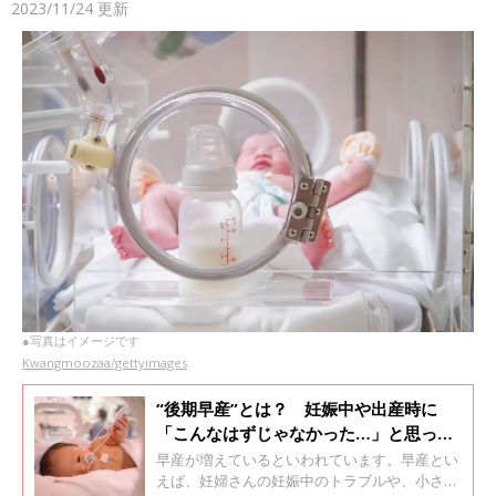
2023/11/24
更新
●写真はイメージです
Kwangmoozaa/gettyimages
“後期早産”とは？ 妊娠中や出産時に
「こんなはずじゃなかった…」と思って
しまうママとパパへ【助産師・看護師監
早産が増えているといわれています。早産とい
修】
えば、妊婦さんの妊娠中のトラブルや、小さく