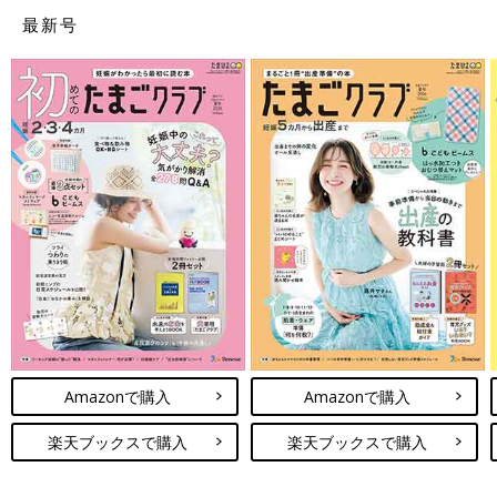
てほしいです。
最新号
――退院後に育児の相談をしたり、ママ自身の気持ちを聞いても
らったりできる場所はあるのでしょうか。
市川 病院だけが相談窓口ではありません。後期早産のママたち
にはぜひ、産後ケアを利用してほしいと思っています。産後ケア
は民間のものもありますし、自治体が提供しているものもありま
す。何より産後ケアは、お産で疲れ切ったママの体の回復にもつ
ながります。体が回復すれば、心も元気になります。
話を聞いてもらうのは、産後ケアのスタッフでもいいですが、産
後に自宅訪問に来た保健師などでもいいでしょう。大切なのは
「この人に話したい」「この人なら話を聞いてくれそう」という
人に相談し、話を聞いてもらうことです。
Amazonで購入
Amazonで購入
また、後期早産のママたちに話を聞くと、時間がたってから、お
産に対して割り切れない思いを抱えていたことに気づいた、とい
楽天ブックスで購入
楽天ブックスで購入
うことがあるようです。気づいたらそのままにしないことが大切
です。