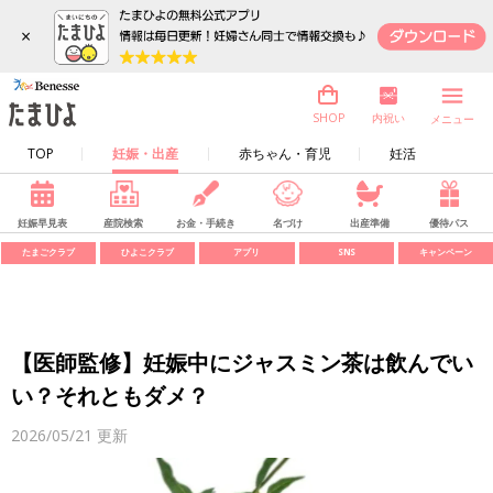
×
内祝い
SHOP
メニュー
TOP
妊娠・出産
赤ちゃん・育児
妊活
妊娠早見表
産院検索
お金・手続き
名づけ
出産準備
優待パス
たまごクラブ
ひよこクラブ
アプリ
SNS
キャンペーン
【医師監修】妊娠中にジャスミン茶は飲んでい
い？それともダメ？
2026/05/21
更新