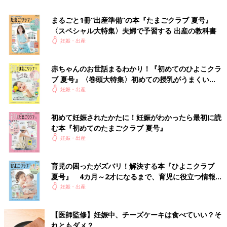
まるごと1冊“出産準備”の本『たまごクラブ 夏号』
〈スペシャル大特集〉夫婦で予習する 出産の教科書
妊娠・出産
赤ちゃんのお世話まるわかり！『初めてのひよこクラ
ブ 夏号』〈巻頭大特集〉初めての授乳がうまくい
く！ おっぱい・ミルクの基本と夏のトラブル 解決テ
妊娠・出産
ク
初めて妊娠されたかたに！妊娠がわかったら最初に読
む本『初めてのたまごクラブ 夏号』
妊娠・出産
育児の困ったがズバリ！解決する本『ひよこクラブ
夏号』 4カ月～2才になるまで、育児に役立つ情報が
ダウンロード（無料）
いっぱい！
妊娠・出産
【医師監修】妊娠中、チーズケーキは食べていい？そ
れともダメ？