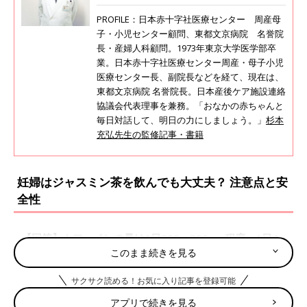
PROFILE：日本赤十字社医療センター 周産母
子・小児センター顧問、東都文京病院 名誉院
長・産婦人科顧問。1973年東京大学医学部卒
業。日本赤十字社医療センター周産・母子小児
医療センター長、副院長などを経て、現在は、
東都文京病院 名誉院長。日本産後ケア施設連絡
協議会代表理事を兼務。「おなかの赤ちゃんと
毎日対話して、明日の力にしましょう。」
杉本
充弘先生の監修記事・書籍
妊婦はジャスミン茶を飲んでも大丈夫？ 注意点と安
全性
【回答】カフェインの量は1日200～300mg程度。1日4
～5杯程度にとどめましょう
このまま続きを見る
サクサク読める！お気に入り記事を登録可能
妊娠初期
妊娠中期
妊娠後期
アプリで続きを見る