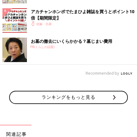
アカチャンホンポでたまひよ雑誌を買うとポイント10
倍【期間限定】
妊娠・出産
お墓の撤去にいくらかかる？墓じまい費用
PR(くらしの話題)
このチェックツールでは、妊娠中に口にする食材・食品・飲料の
気になりごとへの解説に加え、
妊娠初期
・妊娠中期・妊娠後期の
時期別にチェックができます。
Recommended by
チェックツールで他の食べ物・飲み物を調べる
ランキングをもっと見る
「まいにちのたまひよ」アプリをダウンロード
すると、食べ物・
飲み物のOK・NGが気になったときにいつでも確認できます！
関連記事