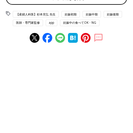
△
△
△
ジャスミン茶は中国茶の緑茶や白茶に香りづけをしたもので、
【産婦人科医】杉本充弘 先生
妊娠初期
妊娠中期
妊娠後期
100mLあたり約20mgのカフェインを含みます。
医師・専門家監修
app
妊娠中の食べてOK・NG
問題ないとされているカフェインの量は諸説ありますが、1日
200～300mg程度。ジャスミン茶を飲むなら、1日4～5杯程度に
とどめるとよいでしょう。
カフェインは、血管を収縮する作用があり、胎盤への血管が収縮
すると、赤ちゃんに酸素が届きにくくなります。そのため、1日
に800mg以上の摂取をすると、流産などのリスクが高まるとい
われています。また、ママが毎日大量にカフェインを摂取する
と、赤ちゃんの体内に蓄積され、落ち着きがなくなるなどの影響
も心配されています。
監修／杉本充弘先生 取材・文／たまひよONLINE編集部
カフェイン含有量（200mLあたり）