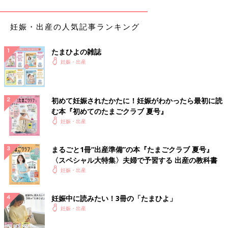
他の飲み物も一部ご紹介します。
妊娠・出産の人気記事ランキング
コーヒー
約120mg
詳細を見る
たまひよの雑誌
紅茶
約60mg
詳細を見る
妊娠・出産
緑茶（玉露）
約320mg
詳細を見る
緑茶（前茶）
約40mg
詳細を見る
初めて妊娠されたかたに！妊娠がわかったら最初に読
ウーロン茶
約40mg
詳細を見る
む本『初めてのたまごクラブ 夏号』
妊娠・出産
麦茶
0mg
詳細を見る
参考：「日本食品標準成分表2015年版（七訂より）」
まるごと1冊“出産準備”の本『たまごクラブ 夏号』
〈スペシャル大特集〉夫婦で予習する 出産の教科書
妊娠・出産
妊娠中に読みたい！3冊の「たまひよ」
妊娠・出産