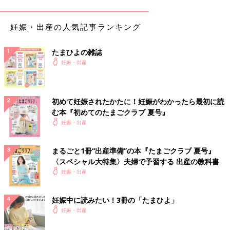
また、花粉症が赤ちゃんに遺伝するかという心配もあるでしょ
う。体質が遺伝することはありますが、親が花粉症だからといっ
て子どもも必ず花粉症になるかどうかはわかりません。環境も影
妊娠・出産の人気記事ランキング
響するので、シーズン中は花粉に気をつけることも大切でしょ
う。
たまひよの雑誌
妊娠・出産
妊娠中の花粉症、軽減するためにできることってあ
る？
初めて妊娠されたかたに！妊娠がわかったら最初に読
花粉症対策の第一は、花粉をつけないこと。花粉量が多いときの
む本『初めてのたまごクラブ 夏号』
外出は避けるか、マスクやめがねなど対策を万全にして出かけま
妊娠・出産
しょう。また、家の中に花粉を入れないようにすることも大切で
す。花粉シーズンは洗濯物は外に干さないようにしましょう。
まるごと1冊“出産準備”の本『たまごクラブ 夏号』
そして、症状がつらいからといって市販の飲み薬、点鼻薬、点眼
〈スペシャル大特集〉夫婦で予習する 出産の教科書
薬を自己判断で使うのはやめましょう。妊娠中でも使用できる薬
妊娠・出産
がありますから、
産婦人科
の医師に相談の上、処方してもらうの
が基本です。
妊娠中に読みたい！3冊の「たまひよ」
妊娠・出産
妊娠中でもできるおすすめの花粉症対策