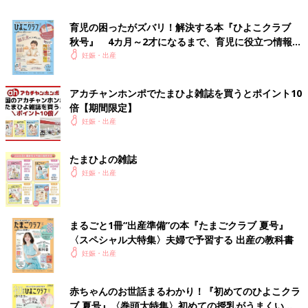
クがあり、ガーゼのマスクよりも効果的。花粉症用のマスクを選
びましょう。
育児の困ったがズバリ！解決する本『ひよこクラブ
秋号』 4カ月～2才になるまで、育児に役立つ情報が
「私は薬を飲まずにやりすごしたいので、毎日マスクして寝てい
いっぱい！
妊娠・出産
ます。マスクがないと、鼻づまりやのどの痛みがすごいです。空
気清浄機は寝室と玄関に置いてます」
アカチャンホンポでたまひよ雑誌を買うとポイント10
「くしゃみとかで腹圧がかかるのもなーと思い、
妊婦健診
の時に
倍【期間限定】
担当医に相談して花粉症の漢方と目薬もらいましたよ。相談され
妊娠・出産
るとよいです。あとは花粉対策のメガネ使ってます」
たまひよの雑誌
●上着はウール素材よりもポリエステル素材
妊娠・出産
ウールの洋服は花粉がつきやすく、綿またはポリエステル素材の
ものは、花粉が付着しにくいといわれています。外出するときは
花粉がつきにくい素材を選びましょう。
まるごと1冊“出産準備”の本『たまごクラブ 夏号』
〈スペシャル大特集〉夫婦で予習する 出産の教科書
●髪はたばねてコンパクトにして、帽子を
妊娠・出産
髪の毛にも花粉が付着します。触れる部分が少ないほうがいいこ
とは間違いありません。髪が長い場合は、コンパクトにまとめ、
その上に帽子をかぶるといいでしょう。
赤ちゃんのお世話まるわかり！『初めてのひよこクラ
ブ 夏号』〈巻頭大特集〉初めての授乳がうまくい