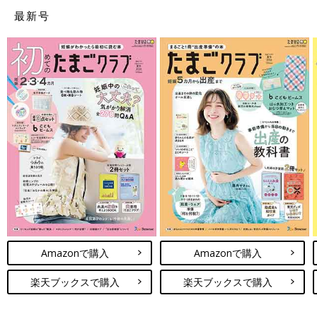
最新号
私はこれが効いた！ みんなのおすすめ
「花粉症対策」
気づいたらツーッと鼻水が、くしゃみが止まら
ず目がかゆい...。花粉症の症状に悩まされる人
は年々増えているといわれています。そして、
それまで大丈夫だった人でもある日いきなり発
症するなんてケースも。花粉症持ちのみなさん
は、一体どんな対策をしているのでしょうか？
Amazonで購入
Amazonで購入
楽天ブックスで購入
楽天ブックスで購入