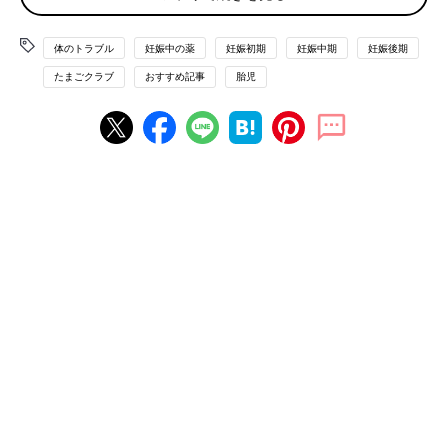
体のトラブル
妊娠中の薬
妊娠初期
妊娠中期
妊娠後期
たまごクラブ
おすすめ記事
胎児
Twinkle Studio/gettyimages
花粉症がおなかの赤ちゃんの成長や妊娠経過に直接、悪影響を及
ぼすことはありません。ただ、症状が重いと、くしゃみをして腹
圧がかかったり、鼻づまりで夜寝苦しく、なかなか体を休められ
なかったり、ということがあるかもしれません。