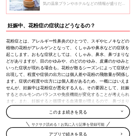
気の温泉プランやホテルなどの情報が盛りだく
さん！行きたくなりますよね。でも、泉質がお
なかの赤ちゃんに影響しないのか？ 温泉旅行
に行くならいつごろならいいのかなど、気にな
妊娠中、花粉症の症状はどうなるの？
るところ。妊娠中の温泉について、疑問や不安
におこたえします！
花粉症とは、アレルギー性鼻炎のひとつで、スギやヒノキなどの
植物の花粉がアレルゲンとなって、くしゃみや鼻水などの症状を
起こします。おもな症状としては、くしゃみ、鼻水、鼻づまりな
どがありますが、目のかゆみや、のどのかゆみ、皮膚のかゆみと
いった症状が現れる場合も。花粉が散るシーズンによって症状が
出現して、程度や症状の出方には個人差や花粉の飛散量が関係し
ます。症状の程度や出方には個人差があるため、一概にはいえま
せんが、妊娠中は花粉症が悪化する人も。その要因として、妊娠
するとホルモンのバランスや免疫機能が変化することが考えられ
ます。また、妊娠すると循環する血液量が増えるので、鼻づまり
がひどくなる場合もあります。妊娠中はそうでなくても体調の変
このまま続きを見る
化があり、大変な時期。花粉症が重なるのはつらいものです。シ
ーズンが始まる前から対策を考えておくことが大切です。
サクサク読める！お気に入り記事を登録可能
アプリで続きを見る
花粉症だと赤ちゃんになにか影響はあるの？