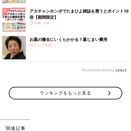
アカチャンホンポでたまひよ雑誌を買うとポイント10
倍【期間限定】
妊娠・出産
お墓の撤去にいくらかかる？墓じまい費用
PR(くらしの話題)
Recommended by
TAGSTOCK1/gettyimages
ランキングをもっと見る
毎日の生活のなかに取り入れられる花粉症対策を紹介。実践した
先輩ママたちの声も参考にしてください。
●花粉症用のマスクをつける
花粉症対策としてマスクの着用は必須。最近は花粉対策用のマス
関連記事