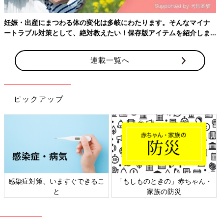
ます。
妊娠・出産にまつわる体の変化は多岐にわたります。そんなマイナ
●規則正しい生活
ートラブル対策として、絶対教えたい！保存版アイテムを紹介しま
睡眠時間や生活リズムが不規則だと、免疫力が落ち、体調が低下
す。
してしまいます。それは同時に花粉症の悪化にもつながります。
花粉を寄せ付けないだけでなく、アレルギーに負けない体をつく
連載一覧へ
ることも大切です。
妊娠中はさまざまな体の変化が起こります。さらに鼻づまりや目
のかゆみなど、花粉症の症状が加わるのはつらいものです。花粉
ピックアップ
をよせつけない工夫と、体調管理で少しでも快適に過ごしたいで
すね。
執筆者・編集者名
たまごクラブ編集部
監修者
小川クリニック院長 小川隆吉先生
感染症対策、いますぐできるこ
「もしものときの」赤ちゃん・
と
家族の防災
■文中のコメントは、『ウィメンズパーク』の投稿を再編集した
ものです。