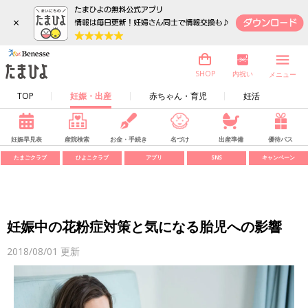
×
内祝い
SHOP
メニュー
TOP
妊娠・出産
赤ちゃん・育児
妊活
妊娠早見表
産院検索
お金・手続き
名づけ
出産準備
優待パス
たまごクラブ
ひよこクラブ
アプリ
SNS
キャンペーン
妊娠中の花粉症対策と気になる胎児への影響
2018/08/01
更新