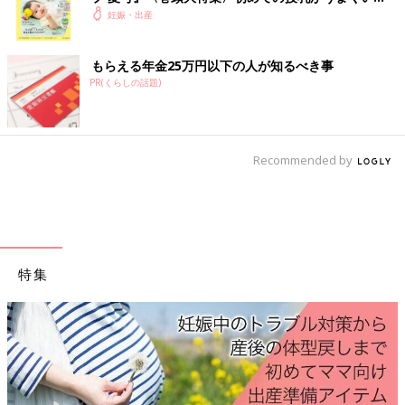
●空気清浄機を使う
く！ おっぱい・ミルクの基本と夏のトラブル 解決テ
妊娠・出産
部屋に入った花粉を取り除く意味で、空気清浄機を使うのは効果
ク
的です。加湿機能もついていると、鼻の粘膜を乾燥から守るだけ
もらえる年金25万円以下の人が知るべき事
でなく、空気中の花粉を床に落とす効果が期待できます。
PR(くらしの話題)
「マスクだけではガードしきれないので、鼻水もすごいので常に
鼻にティッシュを丸めて詰め込んでいました。洗濯物は干さずに
乾燥機。窓は開けずに換気扇のみ。空気清浄機。なるべく外出し
Recommended by
ない。帰ってきたら花粉を外で払う。寝室にはおふろに入ったあ
との人しか入らない。あとは花粉が始まる前からルイボスティー
を常に飲んでいました」
※ルイボスティーには、ポリフェノールが含まれています。
妊娠
後期
の大量摂取で胎児に影響が出る報告例もあるため、水替わり
特集
に毎日たくさん飲むのは控えましょう。
●こまめにふき掃除をする
花粉のシーズンはできるだけ掃除をして、部屋の中の花粉を取り
去りましょう。掃除機で吸い取ったあと、水ぶきでふき取ると効
果的です。小まめにふき掃除をすると、床に積もった花粉がとれ