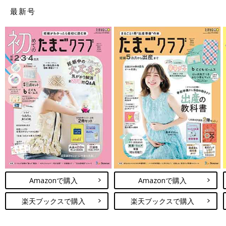
が見られます。
最新号
○対処法は？
流産が確定したら血液検査を行って、流産手術（子宮内の内容物
を取り除く手術）をすることが原則ですが、経過観察をすること
もあります。
【妊娠初期】流産の確率は？その原因と
対処法を産婦人科医が解説
流産は、全妊娠の15％に起こるといわれていま
す。「出血したら流産になってしまうの？」
と、妊娠初期は少なからず、不安が頭をよぎる
ものです。不安な気持ちを大きくしないために
も、流産について正しく知っておきましょう。
流産の手術の流れとその後について
妊娠週数や時期別のポイントについて、産婦人
科医の小川隆吉先生に解説していただきまし
た。
流産にはその後に手術が必要な場合とそうでない場合がありま
Amazonで購入
Amazonで購入
す。子宮の中に赤ちゃんや胎盤などの組織が残っている場合は、
出血を止める、感染症を予防するなどの目的で、早い時期に手術
楽天ブックスで購入
楽天ブックスで購入
が必要となります。ただし、完全流産で子宮の内容物がすべて出
てしまっている場合は、手術は不要です。