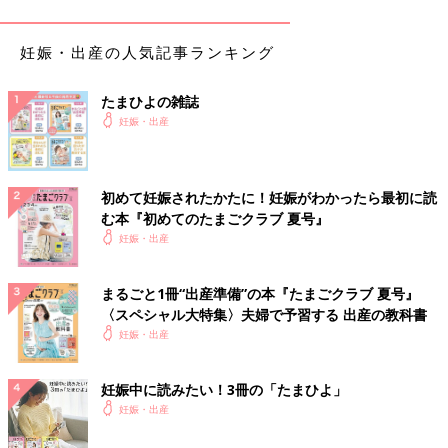
も多い原因は、受精卵の染色体異常によるもの。ママが何かをし
たから、あるいはしなかったから流産になるということはありま
せん。早期流産は運命的なもので、残念ながらなってしまったら
妊娠・出産の人気記事ランキング
とどめることはできません。万が一流産を経験しても、ママは決
して自分を責めないでください。
たまひよの雑誌
妊娠・出産
赤ちゃん側の原因にはどんなものがある？
①受精卵の異常
初めて妊娠されたかたに！妊娠がわかったら最初に読
む本『初めてのたまごクラブ 夏号』
流産の原因で最も多いもの。精子と卵子のどちらかが、たまたま
妊娠・出産
異常を持っていた場合、育つことができない受精卵が発生しま
す。とくに卵子の異常は加齢によって増える傾向があるため、妊
まるごと1冊“出産準備”の本『たまごクラブ 夏号』
娠する女性の年齢が高くなればなるほど、流産の確率や染色体異
〈スペシャル大特集〉夫婦で予習する 出産の教科書
常の赤ちゃんが生まれる確率は高くなります。
妊娠・出産
②自然界の選択
妊娠中に読みたい！3冊の「たまひよ」
どうして精子や卵子の異常が起きてしまうのか、原因はまだ完全
妊娠・出産
には解明されていません。たとえ正常な精子と卵子が受精したと