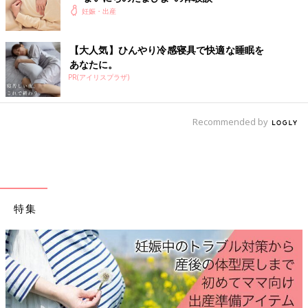
それぞれの流産の症状と対処法
妊娠・出産
①【完全流産】
【大人気】ひんやり冷感寝具で快適な睡眠を
あなたに。
子宮内にある胎嚢（赤ちゃんの袋）などが完全に娩出された状
PR(アイリスプラザ)
態。
○症状は？
Recommended by
下腹部に軽い痛みがあるものの、次第に消失。ごく少量の出血が
あるか、完全に止まっている状態です。
○対処法は？
流産の手術は行わず、しばらく経過観察をします。
②【不全流産】
特集
子宮内の胎嚢などが、完全に娩出されずに残っている状態。
○症状は？
産後はお世話で大忙し、出産前にそ
ておきたいことをわかりやすく紹介
下腹部の痛みが強くなったり弱くなったり、
陣痛
に似た痛みを感
じることもありますが、次第に軽い痛みに変わります。中等量〜
少量の出血が続きます。
○対処法は？