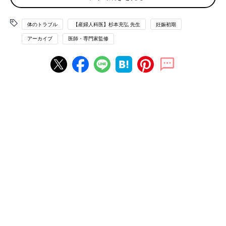
まとめ
体のトラブル
【産婦人科医】杉本充弘 先生
妊娠初期
アーカイブ
医師・専門家監修
流産の原因は？
流産とは、赤ちゃんがおなかの外で育つことができない妊娠22週
未満に、妊娠が終了してしまうことをいいます。流産は妊婦さん
の７〜10人に1人の割合で起こるもので、決してめずらしいこと
ではありません。その流産のほとんどは妊娠12週未満に起こる早
期流産です。多くの場合、出血を伴いますが、出血したからとい
って、それが流産につながるとは限りませんし、痛みや出血がな
い場合もあります。
残念ながら流産には「安静にしていればよい」などの予防法はあ
りませんが、出血があった場合は過度な運動は避けましょう。
早期流産の原因はほとんど赤ちゃん側にあります
流産全体の９割以上を占めるのが妊娠12週未満に起こる早期流産
です。その原因のほとんどは、赤ちゃん側に理由があります。最