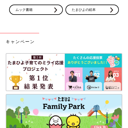
手術は必要な検査を事前に行って、全身麻酔を施し、10分程度で
終了します。
ムック書籍
たまひよの絵本
流産の手術の流れ
①手術前の検査
流産の診断が確定したら、血液検査など一般的な検査を行いま
キャンペーン
す。必要に応じて、出血凝固検査や胸部X線検査などを行う場合
もあります。検査内容はそのときの流産の状態によって異なりま
す。
↓
②入院
入院の日程は、産院と相談して決定します。一般的には午前中に
入院し、午後に手術を受けて、翌日退院になるケースが多いよう
です。中には日帰り入院となるケースも。術後の出血量や体調に
よっては、入院が長引く場合も。
↓
③手術
手術そのものは10分程度で終わるものです。麻酔はたいてい全身
麻酔になるでしょう。妊娠12週以降の場合、お産と同様に陣痛を