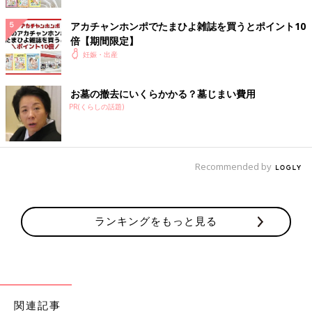
しても、その後の過程で異常が生じることも。受精卵の異常は偶
然起きてしまい、誰にも起こりうることなのです。受精卵に重い
アカチャンホンポでたまひよ雑誌を買うとポイント10
異常がある場合は、流産という形で自然淘汰されてしまいます。
倍【期間限定】
妊娠・出産
ママ側の原因にはどんなものがある？
お墓の撤去にいくらかかる？墓じまい費用
①子宮の異常
PR(くらしの話題)
子宮に子宮腺筋症や子宮頸管無力症などの病気があると、流産に
至る原因になることがあります。また、子宮筋腫が子宮の内側に
Recommended by
あり子宮内腔が変形するような状態だと、流産や切迫流産の原因
になることも。ただし、子宮の形態異常があっても細菌感染の併
発がなく、赤ちゃんの心拍が確認できれば問題ないでしょう。
ランキングをもっと見る
②感染症によるもの
妊娠初期に、風疹やサイトメガロウイルスなどの一部のウイルス
に感染した場合、流産の原因になったり、赤ちゃんの発育に影響
したりすることがあります。
妊娠初期
は感染症予防のためにも、
人ごみを避ける、外出後は手洗いやうがいをしっかり行うように
関連記事