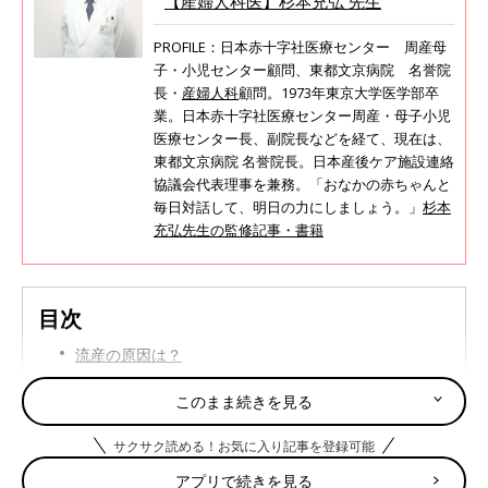
【産婦人科医】杉本充弘 先生
PROFILE：日本赤十字社医療センター 周産母
子・小児センター顧問、東都文京病院 名誉院
長・
産婦人科
顧問。1973年東京大学医学部卒
業。日本赤十字社医療センター周産・母子小児
医療センター長、副院長などを経て、現在は、
東都文京病院 名誉院長。日本産後ケア施設連絡
協議会代表理事を兼務。「おなかの赤ちゃんと
毎日対話して、明日の力にしましょう。」
杉本
充弘先生の監修記事・書籍
目次
流産の原因は？
流産の種類によって対処の方法が変わります
このまま続きを見る
流産の手術の流れとその後について
サクサク読める！お気に入り記事を登録可能
流産を予防するためにはどうすればいい？
アプリで続きを見る