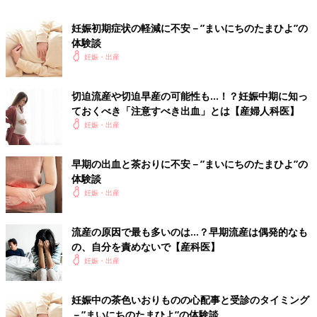
しましょう。
妊娠初期症状の軽減に不安－”まいにちのたまひよ”の
【医師監修】「切迫流産」「切迫早産」
体験談
で自宅安静といわれたときの過ごし方
妊娠・出産
は？
妊娠中、「切迫流産」「切迫早産」で自宅安静
を指示されることは、それほどめずらしいこと
切迫流産や切迫早産の可能性も…！？妊娠中期に知っ
ではありません。流産や早産のリスクをできる
だけ減らすために、安静中の過ごし方を知って
ておくべき「注意すべき出血」とは【産婦人科医】
おきましょう。
妊娠・出産
流産の種類によって対処の方法が変わります
早期の出血と茶おりに不安－”まいにちのたまひよ”の
人工的に流産させる人工流産を除き、自然に起こる流産のことは
体験談
全て「自然流産」と呼ばれます。流産はその状況により、「完全
妊娠・出産
流産」「不全流産」「稽留流産」「進行流産」というように分類
されます。症状や超音波検査によってわかる子宮内や子宮頸管の
流産の原因で最も多いのは…？早期流産は偶発的なも
様子で、その後のケア方法違ってきます。また、流産の兆候とさ
の、自分を責めないで【産科医】
れる出血や腹痛などの自覚症状がなくても、流産している場合も
妊娠・出産
あります。受精卵が着床したころの早い段階で流産した場合は、
月経と区別できないことがほとんどで、これは「化学的妊娠」と
呼ばれています。
妊娠中の茶色いおりものの心配事と受診のタイミング
－”まいにちのたまひよ”の体験談