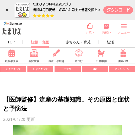
×
内祝い
SHOP
メニュー
TOP
妊娠・出産
赤ちゃん・育児
妊活
妊娠早見表
産院検索
お金・手続き
名づけ
出産準備
優待パス
たまごクラブ
ひよこクラブ
アプリ
SNS
キャンペーン
【医師監修】流産の基礎知識。その原因と症状
と予防法
2021/01/20
更新