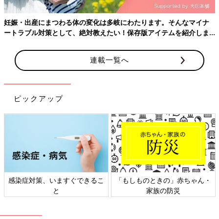
流産が確定したら、血液検査を行い、子宮の内容物を取り除く手
術をします。
岐にわたります。そんなマイナ
い！保存版アイテムを紹介しま
③【稽留流産】
自覚症状はないものの、子宮内で赤ちゃんが死亡してしまってい
連載一覧へ
るか、赤ちゃんはできておらず胎嚢だけがそのままとどまってい
る状態。
○症状は？
ピックアップ
自覚症状はなし。
○対処法は？
流産が確定したら、血液検査を行い、流産手術（子宮内の内容物
を取り除く手術）をすることが原則ですが、経過観察をすること
もあります。
④【進行流産】
るこ
「もしものときの」赤ちゃん・
日本外来小児科学会リーフレ
子宮が収縮を開始して、流産が進行している状態。残念ながら、
家族の防災
ト検討会
進行流産をとどめる手だてはありません。
○症状は？
陣痛に似た規則的な強い痛みが続いて、多めの鮮やかな色の出血