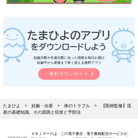
薬で誘発してから、子宮の内容物を排出するようにします。
↓
④退院
手術当日から翌日は安静に過ごします。基本的には麻酔の影響が
なくなれば退院できますが、出血量や体調なども考慮した上で判
断されます。術後の出血は１週間ほど続き、その期間は子宮収縮
薬や感染症予防薬を服用します。
手術後の体の回復について
妊娠日数や生後日数に合った情報を毎日お届け
妊娠中から産後まで長く使える無料アプリ
流産の手術後、１週間ほどして検診があり、子宮の回復具合を診
無料ダウンロード
察します。個人差はありますが、出血は１〜２週間で治まるでし
ょう。月経は流産後１カ月くらいで再開します。流産しても、順
調に子宮が回復すれば、次の妊娠に影響を及ぼす心配はありませ
ん。次の妊娠はできれば月経が２〜３回来てからのほうが安心で
しょう。
たまひよ
妊娠・出産
体のトラブル
【医師監修】流
産の基礎知識。その原因と症状と予防法
初めて妊婦さんにもやさしくわかる、流
産のすべてQ&A
妊娠初期は、妊娠のうれしさがある一方で、さ
ＡＢＪマークは、この電子書店・電子書籍配信サービスが、
まざまな不安もあるものです。流産もそのひと