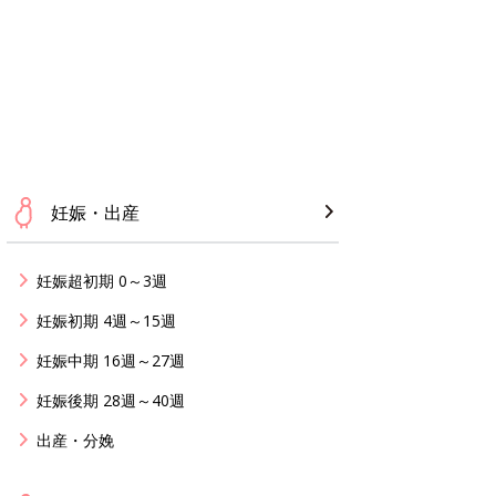
妊娠・出産
妊娠超初期 0～3週
妊娠初期 4週～15週
妊娠中期 16週～27週
妊娠後期 28週～40週
出産・分娩