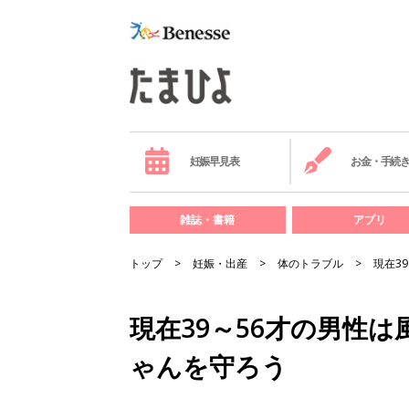
妊娠早見表
お金・手続
雑誌・書籍
アプリ
トップ
妊娠・出産
体のトラブル
現在3
現在39～56才の男性
ゃんを守ろう