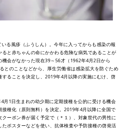
している風疹（ふうしん）。今年に入ってからも感染の報
かると赤ちゃんの命にかかわる危険な病気であることが
会がなかった現在39～56才（1962年4月2日から
ているとのことなどから、厚生労働省は感染拡大を防ぐため
することを決定し、2019年4月以降の実施にむけ、啓
79年4月1日生まれの幼少期に定期接種を公的に受ける機会
期接種化（原則無料）を決定。2019年4月以降に全国で
次クーポン券が届く予定で（＊１）、対象世代の男性に
したポスターなどを使い、抗体検査や予防接種の啓発活