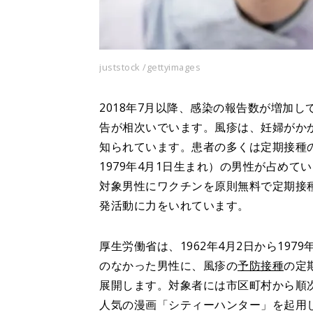
juststock /gettyimages
2018年7月以降、感染の報告数が増加
告が相次いでいます。風疹は、妊婦がか
知られています。患者の多くは定期接種の機
1979年4月1日生まれ）の男性が占め
対象男性にワクチンを原則無料で定期接種
発活動に力をいれています。
厚生労働省は、1962年4月2日から19
のなかった男性に、風疹の
予防接種
の定
展開します。対象者には市区町村から順
人気の漫画「シティーハンター」を起用