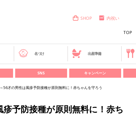
SHOP
内祝い
TOP
き
名づけ
出産準備
SNS
キャンペーン
9～56才の男性は風疹予防接種が原則無料に！赤ちゃんを守ろう
は風疹予防接種が原則無料に！赤ち