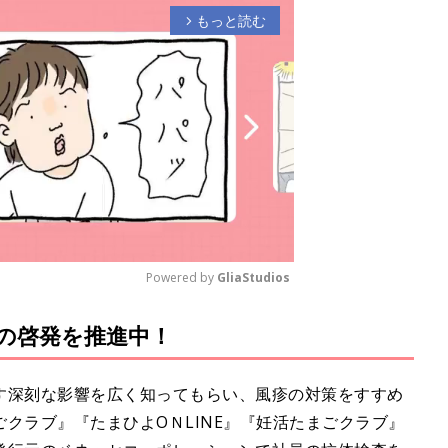
もっと読む
arrow_forward_ios
Powered by 
GliaStudios
”の啓発を推進中！
M
u
t
す深刻な影響を広く知ってもらい、風疹の対策をすすめ
e
クラブ』『たまひよOＮLINE』『妊活たまごクラブ』