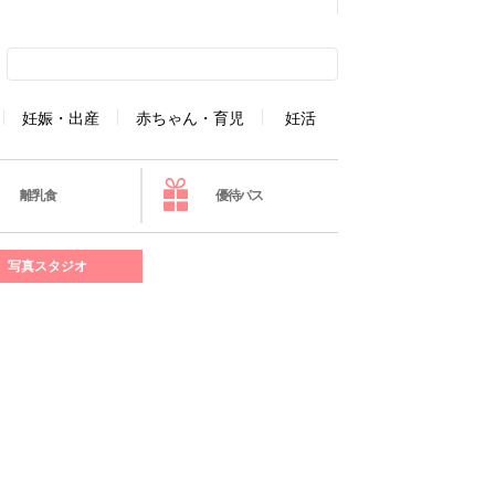
妊娠・出産
赤ちゃん・育児
妊活
離乳食
優待パス
写真スタジオ