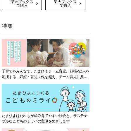
楽天ブックス
楽天ブックス
で購入
で購入
特集
子育てをみんなで。たまひよチーム育児。頑張る2人を
応援する、妊娠・育児世代を超え、チーム育児に共感
する社会を目指していきます。
たまひよはだれもが産み育てやすい社会と、サステナ
ブルなこどものミライの実現をめざします