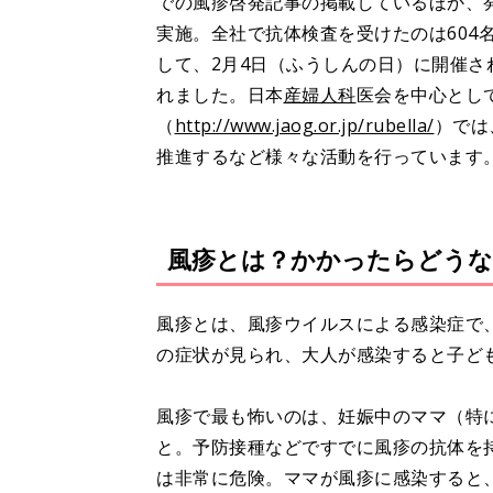
での風疹啓発記事の掲載しているほか、
実施。全社で抗体検査を受けたのは604
して、2月4日（ふうしんの日）に開催さ
れました。日本
産婦人科
医会を中心とし
（
http://www.jaog.or.jp/rubella/
）では
推進するなど様々な活動を行っています
風疹とは？かかったらどうな
風疹とは、風疹ウイルスによる感染症で
の症状が見られ、大人が感染すると子ど
風疹で最も怖いのは、妊娠中のママ（特
と。予防接種などですでに風疹の抗体を
は非常に危険。ママが風疹に感染すると