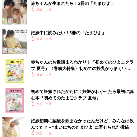
赤ちゃんが生まれたら！2冊の「たまひよ」
妊娠・出産
妊娠中に読みたい！3冊の「たまひよ」
妊娠・出産
赤ちゃんのお世話まるわかり！『初めてのひよこクラ
ブ 夏号』〈巻頭大特集〉初めての授乳がうまくい
く！ おっぱい・ミルクの基本と夏のトラブル 解決テ
妊娠・出産
ク
初めて妊娠されたかたに！妊娠がわかったら最初に読
む本『初めてのたまごクラブ 夏号』
妊娠・出産
妊娠初期に葉酸を飲まなかったんだけど、みんなは飲
んでた？－”まいにちのたまひよ”に寄せられた投稿
妊娠・出産