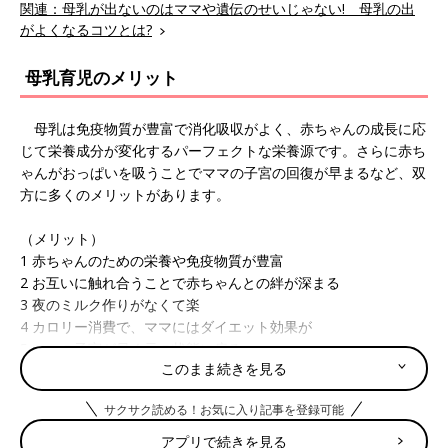
関連：母乳が出ないのはママや遺伝のせいじゃない! 母乳の出
がよくなるコツとは?
母乳育児のメリット
母乳は免疫物質が豊富で消化吸収がよく、赤ちゃんの成長に応
じて栄養成分が変化するパーフェクトな栄養源です。さらに赤ち
ゃんがおっぱいを吸うことでママの子宮の回復が早まるなど、双
方に多くのメリットがあります。
（メリット）
1 赤ちゃんのための栄養や免疫物質が豊富
2 お互いに触れ合うことで赤ちゃんとの絆が深まる
3 夜のミルク作りがなくて楽
4 カロリー消費で、ママにはダイエット効果が
5 ママの子宮が早く元の状態に戻る
このまま続きを見る
どうして母乳が出るようになるの？
サクサク読める！お気に入り記事を登録可能
アプリで続きを見る
妊娠すると、ホルモンの働きによって乳腺が発達し、母乳の原料