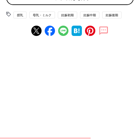
となる血液がたくさん送りこまれます。そして出産までの間に出
せる状態まで準備が進みます。出産後に胎盤が体外に出ると急激
授乳
母乳・ミルク
妊娠初期
妊娠中期
妊娠後期
に母乳製造が加速し、赤ちゃんが吸えば出る状態に整います。た
だ、乳腺組織の量が少ない、乳頭がかたい場合、
授乳
がスムーズ
にいかないことも。
母乳を出すために心がけることは？
おいしい母乳をつくるためには、ママの食生活や冷えない体質づ
くり、規則正しい生活習慣などがポイント。できることから始め
ましょう。
●バランスのいい食事
●小まめな水分補給
●血行を促進する
●おっぱいを締めつけない下着を着ける
●体を冷やさない
●乳頭マッサージで吸いやすい乳首をつくる
おっぱいの相談窓口は？