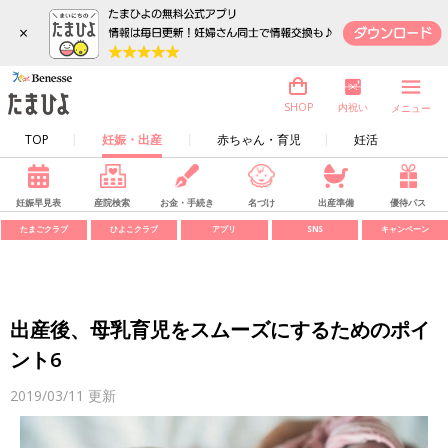
×
内祝い
SHOP
メニュー
TOP
妊娠・出産
赤ちゃん・育児
妊活
妊娠早見表
産院検索
お金・手続き
名づけ
出産準備
優待パス
たまごクラブ
ひよこクラブ
アプリ
SNS
キャンペーン
出産後、母乳育児をスムーズにするためのポイ
ント6
2019/03/11
更新