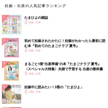
妊娠・出産の人気記事ランキング
母乳育児が軌道に乗るまでは、時間がかかることも多いもの。出
産した産院の助産師に指導を受けたり、自宅の近くに母乳相談が
たまひよの雑誌
できるところを探しておくのもおすすめ。
妊娠・出産
関連：母乳外来って｢何する?｣｢おすすめは?｣｢いくらかかる?｣そ
の全容を解説！
初めて妊娠されたかたに！妊娠がわかったら最初に読
産後すぐの母乳は、とくに免疫物質が豊富。母乳で赤ちゃんを育
む本『初めてのたまごクラブ 夏号』
てることは、赤ちゃんにたくさんの栄養を与えられたり、ママの
妊娠・出産
体の回復を促したり、赤ちゃんとのコミュニケーションになった
りといいことづくめ。ただし、母乳の出方には個人差があるの
まるごと1冊“出産準備”の本『たまごクラブ 夏号』
で、思うように母乳が出ない場合は1人で悩まず、助産師さんに
〈スペシャル大特集〉夫婦で予習する 出産の教科書
相談してみてくださいね。（文・たまごクラブ編集部）
妊娠・出産
■監修：
小川クリニック
院長 小川隆吉先生
日本医科大学卒業。同大学産婦人科講師、都立築地産院産婦人科
妊娠中に読みたい！3冊の「たまひよ」
医長を経て、1995年より現職。セックスカウンセラーセラピス
妊娠・出産
ト協会会員、日本不妊学会会員。
■参考：たまひよブックス「いつでもどこでもHAPPY妊娠・出産