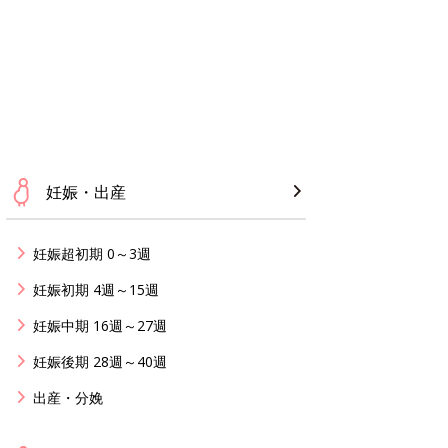
妊娠・出産
妊娠超初期 0～3週
妊娠初期 4週～15週
妊娠中期 16週～27週
妊娠後期 28週～40週
出産・分娩