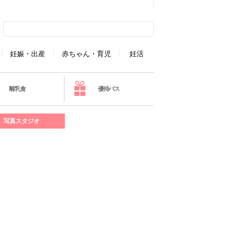
妊娠・出産
赤ちゃん・育児
妊活
離乳食
優待パス
写真スタジオ