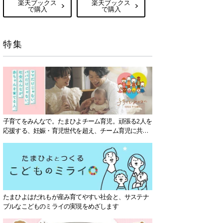
楽天ブックス
楽天ブックス
で購入
で購入
特集
子育てをみんなで。たまひよチーム育児。頑張る2人を
応援する、妊娠・育児世代を超え、チーム育児に共感
する社会を目指していきます。
たまひよはだれもが産み育てやすい社会と、サステナ
ブルなこどものミライの実現をめざします