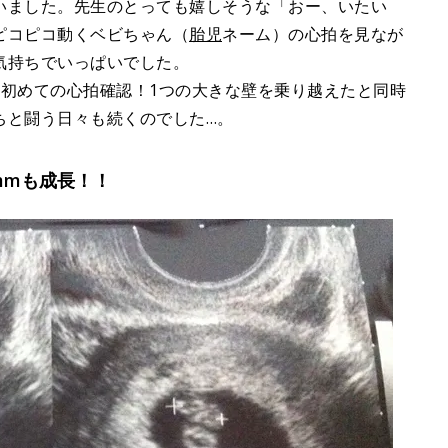
いました。先生のとっても嬉しそうな「おー、いたい
ピコピコ動くベビちゃん（
胎児
ネーム）の心拍を見なが
気持ちでいっぱいでした。
て初めての心拍確認！1つの大きな壁を乗り越えたと同時
ちと闘う日々も続くのでした…。
mmも成長！！