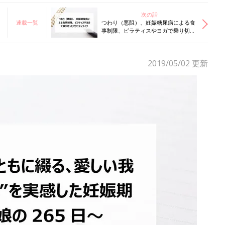
次の話
連載一覧
つわり（悪阻）、妊娠糖尿病による食
事制限、ピラティスやヨガで乗り切っ
たマタニティライフ
2019/05/02
更新