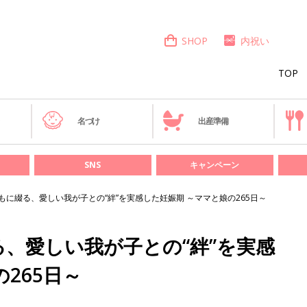
SHOP
内祝い
TOP
き
名づけ
出産準備
SNS
キャンペーン
もに綴る、愛しい我が子との“絆”を実感した妊娠期 ～ママと娘の265日～
、愛しい我が子との“絆”を実感
265日～