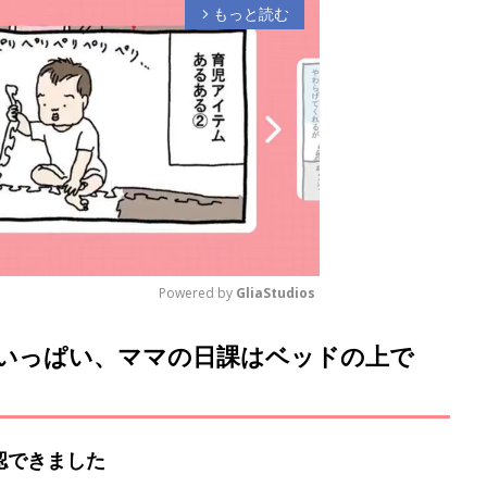
もっと読む
arrow_forward_ios
Powered by 
GliaStudios
いっぱい、ママの日課はベッドの上で
M
u
t
e
認できました