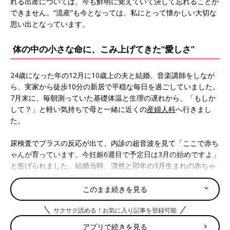
れる出産については、今も鮮明に覚えていて決して忘れることが
できません。“流産”も今となっては、私にとって懐かしい大切な
思い出となっています。
体の中の小さな命に、こみ上げてきた“愛しさ”
24歳になった年の12月に10歳上の夫と結婚。音楽講師をしなが
ら、実家から徒歩10分の新居で平穏な毎日を過ごしていました。
7月末に、毎朝測っていた基礎体温と生理の遅れから、「もしか
して？」と軽い気持ちで母と一緒に近くの
産婦人科
へ行きまし
た。
尿検査でプラスの反応が出て、内診の超音波を見て「ここで赤ち
ゃんが育っています。今妊娠6週目で予定日は3月の始めですよ」
と告げられました。結婚当時、漠然と卯年の3月生まれの赤ちゃ
んが欲しいと願っていた私の夢が、かなうことになりました。
このまま続きを見る
「今が大切だから無理をしないように! 」と、生活の注意を受
けました。私１人＋小さな１人の体を大切に愛おしみながら、新
サクサク読める！お気に入り記事を登録可能
たな母としての小さな１歩を感じました。3月生まれの予定なの
アプリで続きを見る