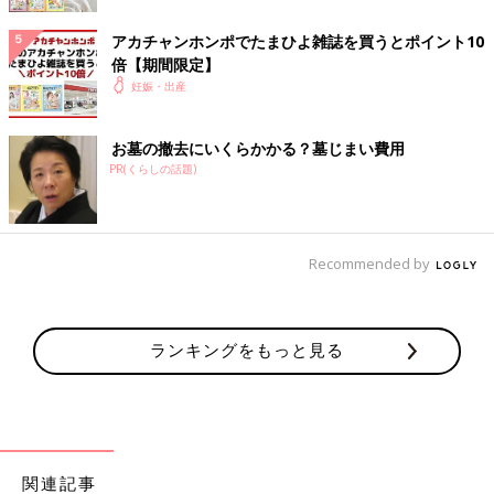
午後になって少しおなかが痛くなってきた時に、夫が忙しい中、
アカチャンホンポでたまひよ雑誌を買うとポイント10
早退をして、「軽い入院だから」と小さな花籠を持って来てくれ
倍【期間限定】
ました。思いがけないことに何だかホッとして、とても嬉しい気
妊娠・出産
持ちになりました。夫は、母よりも誰よりもわがままが言えて、
私のありのままを出して甘えられる人で、「夫婦ってこんなもの
お墓の撤去にいくらかかる？墓じまい費用
かな？」と初めて実感した瞬間かもしれません。
PR(くらしの話題)
“流産”は思いがけずあっという間のことで悲しく、しばらくは夜
になると思い出して、夫の前では泣くことはありました。しか
し、私の中で夫がこんなに大きな存在になっていると発見するこ
Recommended by
とができたのは、貴重な経験でした。
日帰り入院から帰る時に、「子宮を休めるためにも、半年間は妊
娠しないように」と先生から注意を受けました。それで、年内は
ランキングをもっと見る
夫と2人でいろいろと楽しむことに。年が明けて「そろそろ妊娠
しても大丈夫かな？」と思った矢先に、長女を妊娠することがで
き、しかも卯年の9月に生まれてきてくれました。その後、不思
議と流産した「モモちゃん」のことは、懐かしい思い出として冷
静に感じられるようになりました。
関連記事