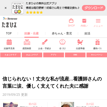
×
内祝い
SHOP
メニュー
TOP
妊娠・出産
赤ちゃん・育児
妊活
妊娠早見表
産院検索
お金・手続き
名づけ
出産準備
優待パス
たまごクラブ
ひよこクラブ
アプリ
SNS
キャンペーン
信じられない！丈夫な私が流産…看護師さんの
言葉に涙、優しく支えてくれた夫に感謝
2019/09/25
更新
前の話
次の話