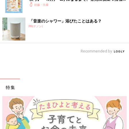
いっぱい！
妊娠・出産
「音楽のシャワー」浴びたことはある？
PR(デノン)
Recommended by
特集