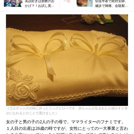
英語好きは胎教のお
一覧
切迫早産で絶対安静、
かげ？！お試し英語
健診で陣痛、会陰裂
教材を毎日聴かせて
傷、黄疸…想定外ばか
親子で楽しむ！
りの私の妊娠出産体験
（ウエディングの時に作ったリングピローです。赤ちゃんが生まれたら寝かすと幸
せになれるとのことで選びました）
女の子と男の子の2人の子の母で、ママライターのフナミです。
１人目の出産は26歳の時ですが、女性にとっての一大事業と言わ