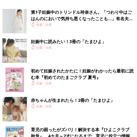
■その他のママライター体験談はこちら
第1子妊娠中のトリンドル玲奈さん。「つわり中はご
[フナミ＊プロフィール]
はんのにおいで気持ち悪くなったことも…」有名夫婦
女の子と男の子の子ども２人を育てました。趣味は観劇。自分の
のYouTubeから学んだ夫がつわり中にしたことと
妊娠・出産
頃と比べても、マタニティー用品やベビー用品の進化ぶりに、と
は？（たまひよ独占インタビュー後編）
ても驚いています。子どもたちがそれぞれ子どもを持つことにな
ったら、それを通して再び自分の妊娠・出産そして育児を振り返
妊娠中に読みたい！3冊の「たまひよ」
るきっかけになるので、今から楽しみです。
妊娠・出産
■関連：兆候や原因は？ 知っておきたい自然流産のこと
※この記事は個人の体験記です。記事に掲載の画像はイメージで
初めて妊娠されたかたに！妊娠がわかったら最初に読
す。
む本『初めてのたまごクラブ 夏号』
妊娠・出産
前の話
次の話
英語好きは胎教のお
一覧
切迫早産で絶対安静、
赤ちゃんが生まれたら！2冊の「たまひよ」
かげ？！お試し英語
健診で陣痛、会陰裂
妊娠・出産
教材を毎日聴かせて
傷、黄疸…想定外ばか
親子で楽しむ！
りの私の妊娠出産体験
育児の困ったがズバリ！解決する本『ひよこクラブ
秋号』 4カ月～2才になるまで、育児に役立つ情報が