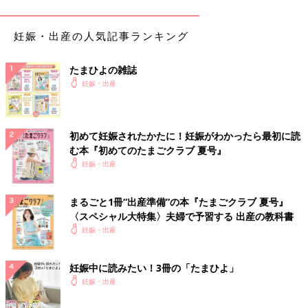
うです。「卵に問題があって、自然と消えていったのですよ」と
いう看護師さんの言葉に涙が出てきました。
妊娠・出産の人気記事ランキング
「つわりで気持ちが悪くなかったし、運命だったのかな？」と、
段々と気持ちは落ち着いてきました。翌朝再検査をして、赤ちゃ
たまひよの雑誌
んが見えなかったら手術ということになり、その日は帰宅しまし
妊娠・出産
た。
人生初の手術後、夫の顔を見て“安堵感”に包まれた
初めて妊娠されたかたに！妊娠がわかったら最初に読
む本『初めてのたまごクラブ 夏号』
妊娠・出産
翌朝の再検査でも赤ちゃんの姿は見えず、そのまま子宮を伸ばす
物を入れて麻酔を打たれ、手術は行われました。麻酔が切れて眠
りから覚めた時は、まだどこか体が宙を浮いたような感じで、お
まるごと1冊“出産準備”の本『たまごクラブ 夏号』
なかをなでてみてもあまり変化はわかりませんでした。
〈スペシャル大特集〉夫婦で予習する 出産の教科書
妊娠・出産
最初は母が一緒に付き添ってくれましたが、目が覚めたら雑誌を
おいて、「終わったら連絡してね」とさっさと帰って行ってしま
妊娠中に読みたい！3冊の「たまひよ」
いました。母も家で退院後の私を迎える準備があったのだと思い
妊娠・出産
ます。今までは病気をすると母の存在が大きかったのに、この時
は不思議とつらいとか寂しいという気持ちはありませんでした。