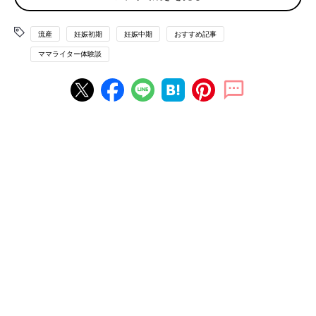
で、「モモちゃん」とおなかの赤ちゃんに
名付け
て呼びかけてい
ました。
流産
妊娠初期
妊娠中期
おすすめ記事
丈夫な私が“流産”なんて、信じられない気持ち…
ママライター体験談
妊娠によって、今までより世界が目まぐるしく感じました。「私
1人ではない、おなかに命が育っている！」と責任も感じまし
た。
つわり
もなく食欲旺盛で、「私は丈夫だわ！」と実感しまし
た。2度目の健診で夫と病院へ行って、超音波でわが子の姿を見
て、親としての実感がわいてきました。
しかし、翌朝軽い出血がありました。「昨日の内診のせいで
は？」位に考えて、仕事へ行きました。夕方帰宅しても、まだ生
理のような出血が続くのは、さすがに気になり、母に電話をしま
した。母が慌てて自宅にきてくれて、そのまま来た車で病院へ行
き、内診すると「流産の疑いがある！」とのことでした。
「そんな馬鹿な！この丈夫な私が、流産なんて！」と信じられな
い気持ちで一杯でした。超音波で赤ちゃんの姿が見えないのは、
妊娠していても中味は空っぽで、赤ちゃんは育っていないのだそ