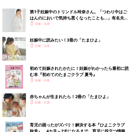
■その他のママライター体験談はこちら
第1子妊娠中のトリンドル玲奈さん。「つわり中はご
[フナミ＊プロフィール]
はんのにおいで気持ち悪くなったことも…」有名夫婦
女の子と男の子の子ども２人を育てました。趣味は観劇。自分の
のYouTubeから学んだ夫がつわり中にしたことと
妊娠・出産
頃と比べても、マタニティー用品やベビー用品の進化ぶりに、と
は？（たまひよ独占インタビュー後編）
ても驚いています。子どもたちがそれぞれ子どもを持つことにな
ったら、それを通して再び自分の妊娠・出産そして育児を振り返
妊娠中に読みたい！3冊の「たまひよ」
るきっかけになるので、今から楽しみです。
妊娠・出産
■関連：兆候や原因は？ 知っておきたい自然流産のこと
※この記事は個人の体験記です。記事に掲載の画像はイメージで
初めて妊娠されたかたに！妊娠がわかったら最初に読
す。
む本『初めてのたまごクラブ 夏号』
妊娠・出産
前の話
次の話
英語好きは胎教のお
一覧
切迫早産で絶対安静、
赤ちゃんが生まれたら！2冊の「たまひよ」
かげ？！お試し英語
健診で陣痛、会陰裂
妊娠・出産
教材を毎日聴かせて
傷、黄疸…想定外ばか
親子で楽しむ！
りの私の妊娠出産体験
育児の困ったがズバリ！解決する本『ひよこクラブ
秋号』 4カ月～2才になるまで、育児に役立つ情報が