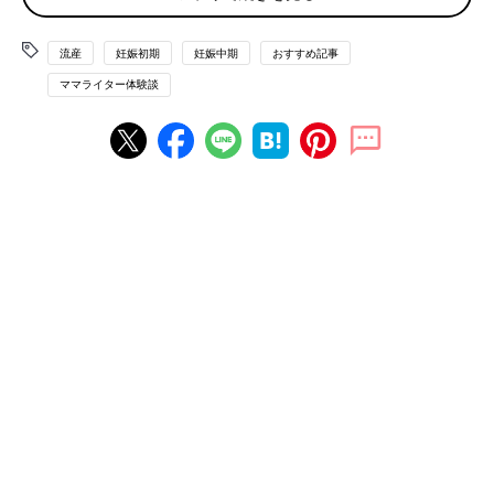
で、「モモちゃん」とおなかの赤ちゃんに
名付け
て呼びかけてい
ました。
流産
妊娠初期
妊娠中期
おすすめ記事
丈夫な私が“流産”なんて、信じられない気持ち…
ママライター体験談
妊娠によって、今までより世界が目まぐるしく感じました。「私
1人ではない、おなかに命が育っている！」と責任も感じまし
た。
つわり
もなく食欲旺盛で、「私は丈夫だわ！」と実感しまし
た。2度目の健診で夫と病院へ行って、超音波でわが子の姿を見
て、親としての実感がわいてきました。
しかし、翌朝軽い出血がありました。「昨日の内診のせいで
は？」位に考えて、仕事へ行きました。夕方帰宅しても、まだ生
理のような出血が続くのは、さすがに気になり、母に電話をしま
した。母が慌てて自宅にきてくれて、そのまま来た車で病院へ行
き、内診すると「流産の疑いがある！」とのことでした。
「そんな馬鹿な！この丈夫な私が、流産なんて！」と信じられな
い気持ちで一杯でした。超音波で赤ちゃんの姿が見えないのは、
妊娠していても中味は空っぽで、赤ちゃんは育っていないのだそ