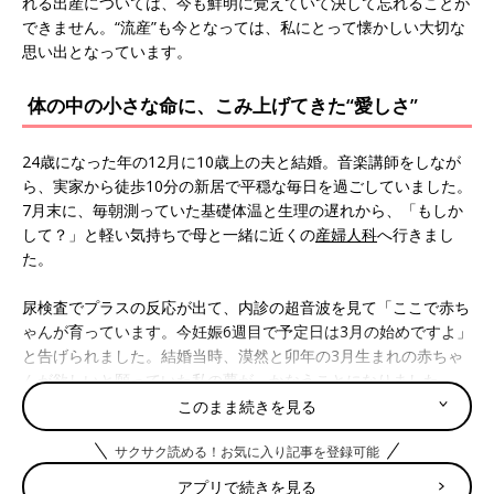
れる出産については、今も鮮明に覚えていて決して忘れることが
できません。“流産”も今となっては、私にとって懐かしい大切な
思い出となっています。
体の中の小さな命に、こみ上げてきた“愛しさ”
24歳になった年の12月に10歳上の夫と結婚。音楽講師をしなが
ら、実家から徒歩10分の新居で平穏な毎日を過ごしていました。
7月末に、毎朝測っていた基礎体温と生理の遅れから、「もしか
して？」と軽い気持ちで母と一緒に近くの
産婦人科
へ行きまし
た。
尿検査でプラスの反応が出て、内診の超音波を見て「ここで赤ち
ゃんが育っています。今妊娠6週目で予定日は3月の始めですよ」
と告げられました。結婚当時、漠然と卯年の3月生まれの赤ちゃ
んが欲しいと願っていた私の夢が、かなうことになりました。
このまま続きを見る
「今が大切だから無理をしないように! 」と、生活の注意を受
けました。私１人＋小さな１人の体を大切に愛おしみながら、新
サクサク読める！お気に入り記事を登録可能
たな母としての小さな１歩を感じました。3月生まれの予定なの
アプリで続きを見る