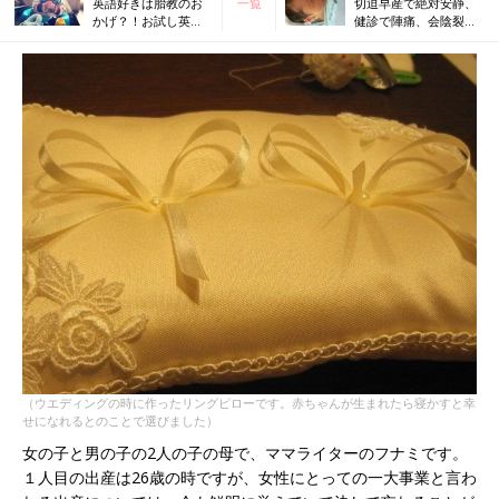
英語好きは胎教のお
一覧
切迫早産で絶対安静、
かげ？！お試し英語
健診で陣痛、会陰裂
教材を毎日聴かせて
傷、黄疸…想定外ばか
親子で楽しむ！
りの私の妊娠出産体験
（ウエディングの時に作ったリングピローです。赤ちゃんが生まれたら寝かすと幸
せになれるとのことで選びました）
女の子と男の子の2人の子の母で、ママライターのフナミです。
１人目の出産は26歳の時ですが、女性にとっての一大事業と言わ