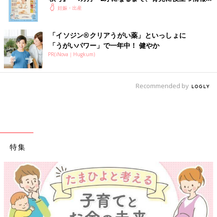
いっぱい！
妊娠・出産
「イソジン®クリアうがい薬」といっしょに
「うがいパワー」で一年中！ 健やか
PR(iNova｜Hugkum)
Recommended by
特集