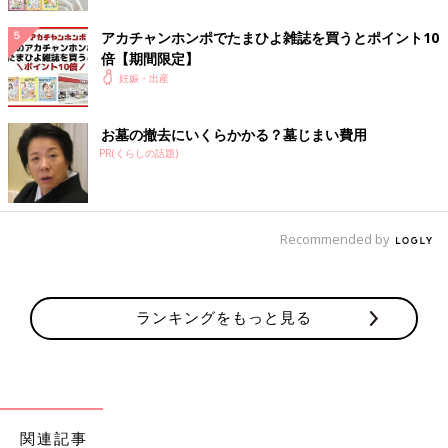
午後になって少しおなかが痛くなってきた時に、夫が忙しい中、
アカチャンホンポでたまひよ雑誌を買うとポイント10
早退をして、「軽い入院だから」と小さな花籠を持って来てくれ
倍【期間限定】
ました。思いがけないことに何だかホッとして、とても嬉しい気
妊娠・出産
持ちになりました。夫は、母よりも誰よりもわがままが言えて、
私のありのままを出して甘えられる人で、「夫婦ってこんなもの
お墓の撤去にいくらかかる？墓じまい費用
かな？」と初めて実感した瞬間かもしれません。
PR(くらしの話題)
“流産”は思いがけずあっという間のことで悲しく、しばらくは夜
になると思い出して、夫の前では泣くことはありました。しか
し、私の中で夫がこんなに大きな存在になっていると発見するこ
Recommended by
とができたのは、貴重な経験でした。
日帰り入院から帰る時に、「子宮を休めるためにも、半年間は妊
娠しないように」と先生から注意を受けました。それで、年内は
ランキングをもっと見る
夫と2人でいろいろと楽しむことに。年が明けて「そろそろ妊娠
しても大丈夫かな？」と思った矢先に、長女を妊娠することがで
き、しかも卯年の9月に生まれてきてくれました。その後、不思
議と流産した「モモちゃん」のことは、懐かしい思い出として冷
静に感じられるようになりました。
関連記事