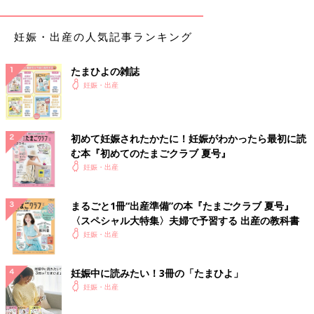
うです。「卵に問題があって、自然と消えていったのですよ」と
いう看護師さんの言葉に涙が出てきました。
妊娠・出産の人気記事ランキング
「つわりで気持ちが悪くなかったし、運命だったのかな？」と、
段々と気持ちは落ち着いてきました。翌朝再検査をして、赤ちゃ
たまひよの雑誌
んが見えなかったら手術ということになり、その日は帰宅しまし
妊娠・出産
た。
人生初の手術後、夫の顔を見て“安堵感”に包まれた
初めて妊娠されたかたに！妊娠がわかったら最初に読
む本『初めてのたまごクラブ 夏号』
妊娠・出産
翌朝の再検査でも赤ちゃんの姿は見えず、そのまま子宮を伸ばす
物を入れて麻酔を打たれ、手術は行われました。麻酔が切れて眠
りから覚めた時は、まだどこか体が宙を浮いたような感じで、お
まるごと1冊“出産準備”の本『たまごクラブ 夏号』
なかをなでてみてもあまり変化はわかりませんでした。
〈スペシャル大特集〉夫婦で予習する 出産の教科書
妊娠・出産
最初は母が一緒に付き添ってくれましたが、目が覚めたら雑誌を
おいて、「終わったら連絡してね」とさっさと帰って行ってしま
妊娠中に読みたい！3冊の「たまひよ」
いました。母も家で退院後の私を迎える準備があったのだと思い
妊娠・出産
ます。今までは病気をすると母の存在が大きかったのに、この時
は不思議とつらいとか寂しいという気持ちはありませんでした。