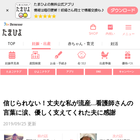
×
内祝い
SHOP
メニュー
TOP
妊娠・出産
赤ちゃん・育児
妊活
妊娠早見表
産院検索
お金・手続き
名づけ
出産準備
優待パス
たまごクラブ
ひよこクラブ
アプリ
SNS
キャンペーン
信じられない！丈夫な私が流産…看護師さんの
言葉に涙、優しく支えてくれた夫に感謝
2019/09/25
更新
前の話
次の話