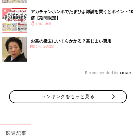
息子優先の油っぽいメニューの毎日で、乳腺炎になりかけて苦し
アカチャンホンポでたまひよ雑誌を買うとポイント10
みもだえている嫁の私と、隣の部屋で親類と食事を楽しむ義母の
倍【期間限定】
構図。そんな状態が突然終わったのは、義父から義母にきた「一
妊娠・出産
人で寂しいから、もう帰ってきてくれ」の“鶴の一声”の電話でし
た。
お墓の撤去にいくらかかる？墓じまい費用
子どもが生後6ヶ月になった年末年始。世間では“新型
インフルエ
PR(くらしの話題)
ンザ
”が大流行していました。混雑する空港や飛行機に赤ちゃん
を乗せることはためらわれ、渋滞の高速道路を長時間車に乗せる
ことも憂鬱で、「今年は帰省をせず、自宅で過ごしたい」と、両
Recommended by
家に申し出ました。実母の反応は、「赤ちゃんのことを第一に考
えてね」というもの。義両親の反応は、「そんな不義理な…。ど
うにかならないの？」でした。こういった経験から、妊娠・出産
という状況変化がなければ気づかなかった義実家の本心、そし
ランキングをもっと見る
て、口下手なために幼い頃から伝わりづらかった実母の深い愛情
にも、今になってやっと気づくことができたのでした。
■その他のママライター体験談はこちら
[チャーミー小結＊プロフィール]
関連記事
フリーランスで働く1児の母。慣れない子育てに悩み、保育士資