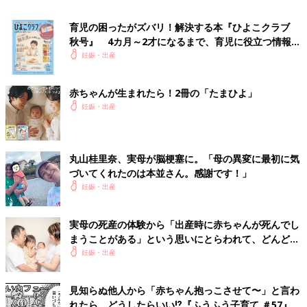
格の勉強や、子育て支援サポーターのリーダーとして活動した経
育児の困ったがズバリ！解決する本『ひよこクラブ
験を持つ。今は自宅の庭で母猫や母鳥が子育てしているのを、マ
秋号』 4カ月～2才になるまで、育児に役立つ情報が
マ仲間として見守っている。
いっぱい！
妊娠・出産
■関連：義母が子育てに口を出したら...やり手妻の上手なかわし
方
赤ちゃんが生まれたら！2冊の「たまひよ」
※この記事は個人の体験記です。記事に掲載の画像はイメージで
妊娠・出産
す。
丸山桂里奈、実母が脳梗塞に。「母の異変に最初に気
前の話
次の話
「食べづわり」でど
一覧
２回目でも怖い「帝王
づいてくれたのは本並さん。感謝です！」
んどん体重増加！救
切開」！でも、計画的
妊娠・出産
いは塩分調整のマイ
で余裕が持てたベスト
ルールとお茶漬け
な選択
実母の死産の体験から「出産時に赤ちゃんが死んでし
まうことがある」という思いにとらわれて、どんどん
気持ちが落ち込んで･･･【周産期のうつ・体験談】
妊娠・出産
見知らぬ他人から「赤ちゃん抱っこさせて〜」と言わ
れたら、どうしたらいい⁉︎『ふうふう子育て ＃57』