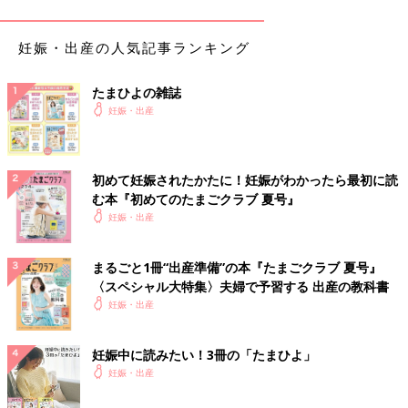
こいメニューのオンパレードだったのです。
わざわざ手伝いに来てくれたことへの遠慮と、まずい病院食に耐
妊娠・出産の人気記事ランキング
えた3ヶ月の入院生活からやっと開放された飢餓感から、断るこ
とも文句を言うこともせず、おいしく頂いてしまった私。かくし
たまひよの雑誌
て、乳腺炎との闘いの火蓋が切られることになったのでした。
妊娠・出産
産後の手伝いは誰のため？ 義実家都合で打ち切り
に
初めて妊娠されたかたに！妊娠がわかったら最初に読
む本『初めてのたまごクラブ 夏号』
安産祈願に行った水天宮に、夫と義母と私と赤ちゃんでお宮参り
妊娠・出産
に行きました。当時まだ社殿に
授乳
室の設備がなく、産後初めて
の外出で、義母の手前、授乳のタイミングに迷っていました。母
まるごと1冊“出産準備”の本『たまごクラブ 夏号』
乳がとても良く出るようになっていた私は、祈祷や記念写真撮影
〈スペシャル大特集〉夫婦で予習する 出産の教科書
中・車の後部座席でも、おっぱいの張りに苦しんでいました。
妊娠・出産
「胸が痛い…。早く帰りたい。搾乳器を買ってきてほしい」と夫
妊娠中に読みたい！3冊の「たまひよ」
と義母に訴え、早々に帰宅しました。ようやく赤ちゃんに授乳
妊娠・出産
し、過剰在庫分を搾乳していると、リビングから親類との宴会を
楽しむ義母の笑い声が聞こえてきました。