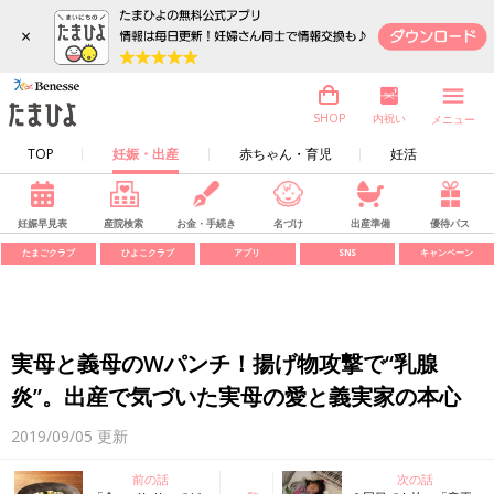
×
内祝い
SHOP
メニュー
TOP
妊娠・出産
赤ちゃん・育児
妊活
妊娠早見表
産院検索
お金・手続き
名づけ
出産準備
優待パス
たまごクラブ
ひよこクラブ
アプリ
SNS
キャンペーン
実母と義母のWパンチ！揚げ物攻撃で“乳腺
炎”。出産で気づいた実母の愛と義実家の本心
2019/09/05
更新
前の話
次の話