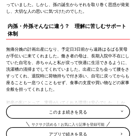
っていました。しかし、孫の誕生からそれを取り巻く思惑が発覚
し、大切な人の思いに気づけたのでした。
内孫・外孫そんなに違う？ 理解に苦しむサポート
体制
無痛分娩の計画出産になり、予定日3日前から遠路はるばる実母
が手伝いに来てくれました。働き者の母は、長期入院中不在にし
ていた自宅を、赤ちゃんと私が戻って快適に生活できるように、
洗濯槽の清掃までしてくれていました。出産に立ち会って腰をさ
すってくれ、退院時に荷物持ちで付き添い、自宅に戻ってからも
座ることも一息つくこともせず、食事の支度や買い物などの家事
全般を担ってくれました。
初産の私にとって、実母がいてくれる環境は安心でした。しか
し、まじめな実母にとっては、勝手の分からない娘夫婦の自宅や
このまま続きを見る
見知らぬ土地での買い物は、「気疲れして大変だろうな･･･」と
は感じていましたが、実母の事情が許す限り居てほしいと思って
サクサク読める！お気に入り記事を登録可能
いました。
アプリで続きを見る