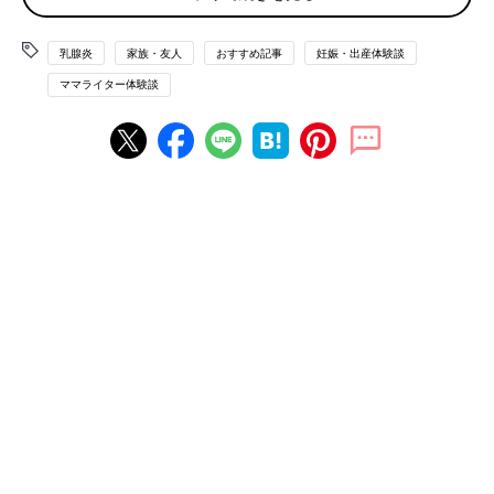
しかし、夫から「うちの親の顔も立てないと、あとで揉めること
になっても困るから」と、暗に義母が来ることをほのめかされま
乳腺炎
家族・友人
おすすめ記事
妊娠・出産体験談
した。後から知った話では、実母の滞在を疎ましく感じていた義
ママライター体験談
実家が、夫をつついて話させていたようでした。夫は長男で、生
まれた子どもは初の内孫。実母は義実家の気持ちを察して、産後
1週間で帰宅していきました。
実母と義母のWパンチ！ 揚げ物攻撃で“乳腺炎”
実母と交代で、義母が産後の手伝いに来てくれました。私と赤ち
ゃんは一日のほとんどを寝て過ごしているので、義母は久しぶり
の息子の世話や、近所に住む親類との再会やお出かけを楽しんで
いるようでした。
2人の母は、それぞれ3人の子育てと孫育てをした上に、“
乳腺
炎
”も経験していたので、産後の、特に食生活について全幅の信
頼をしていました。ところが、この世代の専業主婦は、働きに出
掛ける大黒柱にボリュームのある料理を作ることがポリシーだっ
たためか、実母に続き義母もしかりで、男性好みの揚げ物や油っ