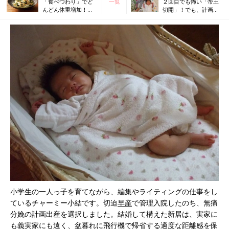
「食べづわり」でど
一覧
２回目でも怖い「帝王
んどん体重増加！救
切開」！でも、計画的
いは塩分調整のマイ
で余裕が持てたベスト
ルールとお茶漬け
な選択
小学生の一人っ子を育てながら、編集やライティングの仕事をし
ているチャーミー小結です。切迫
早産
で管理入院したのち、無痛
分娩の計画出産を選択しました。結婚して構えた新居は、実家に
も義実家にも遠く、盆暮れに飛行機で帰省する適度な距離感を保