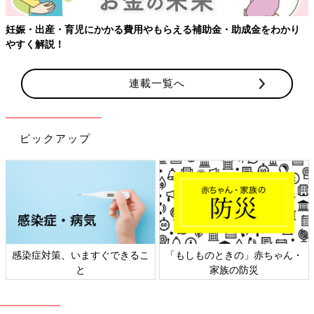
碧馬（あおば)
碧希（あおき)
妊娠・出産・育児にかかる費用やもらえる補助金・助成金をわかり
碧透（あおと)
やすく解説！
斗碧（とあ)
十碧（とあ)
碧澄（あおと)
連載一覧へ
琉碧（るい)
碧芭（あおば)
碧莞（あおい)
ピックアップ
碧利（あおと)
碧桜（あお)
望碧（のあ)
碧依（あおい)
碧惟（あおい)
碧太（そうた)
碧乙（あおと)
碧和（あお)
感染症対策、いますぐできるこ
「もしものときの」赤ちゃん・
碧隼（あおと)
と
家族の防災
碧心（あおし)
碧哉（あおや)
碧伊（あおい)