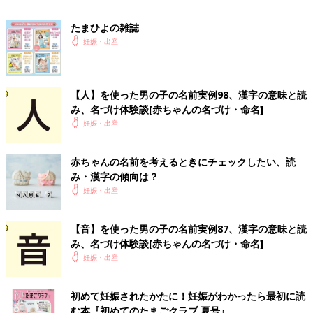
【名前の由来】
広くて深くて大きい海をイメージして命名しました。
たまひよの雑誌
妊娠・出産
【こだわりポイント】
青にこだわりました
【人】を使った男の子の名前実例98、漢字の意味と読
【エピソード】
み、名づけ体験談[赤ちゃんの名づけ・命名]
男らしい名前だねと好評です
妊娠・出産
パパ、ママが納得する命名が良いと思います
※名づけ体験談はすべて、「ウィメンズパーク」みんなの名づけ
赤ちゃんの名前を考えるときにチェックしたい、読
の投稿からの抜粋です。
み・漢字の傾向は？
妊娠・出産
【碧】を使った赤ちゃんの名前67例
【音】を使った男の子の名前実例87、漢字の意味と読
代表的な読みを紹介しています。
み、名づけ体験談[赤ちゃんの名づけ・命名]
妊娠・出産
碧（あおい・あお）
碧人（あおと・あいと）
碧斗（あおと・あいと）
初めて妊娠されたかたに！妊娠がわかったら最初に読
碧生（あおい・あお）
む本『初めてのたまごクラブ 夏号』