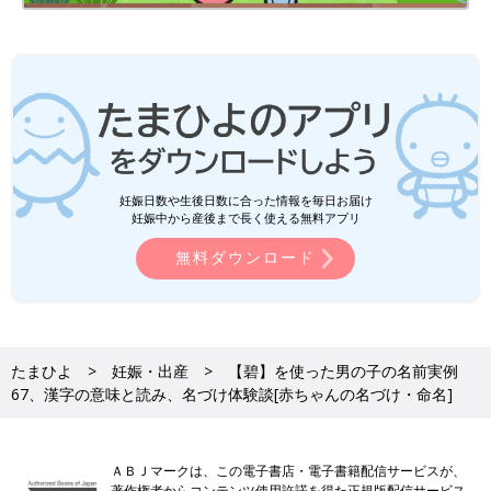
名づけの基礎知識はもちろん、「音」「画数」「漢字」「イメー
ジ」など、重視したいポイントごとに詳しく解説。さらに、豊富
な名前の実例も掲載し、名づけに必要な情報をこの一冊に凝縮し
た最新版です。
妊娠日数や生後日数に合った情報を毎日お届け
妊娠中から産後まで長く使える無料アプリ
さらに、大好評の1年間使い放題の「web鑑定サービス」のログ
無料ダウンロード
インID付き。
あなたの姓に合う運勢のよい名前を、1年間何度でも検索でき、
名前の鑑定も可能です。
※web鑑定サービスは、パソコン・スマートフォン・タブレット
からご利用いただけます。
たまひよ
妊娠・出産
【碧】を使った男の子の名前実例
67、漢字の意味と読み、名づけ体験談[赤ちゃんの名づけ・命名]
Amazonで購入する（送料無料）
楽天市場で購入する（送料無料）
ＡＢＪマークは、この電子書店・電子書籍配信サービスが、
著作権者からコンテンツ使用許諾を得た正規版配信サービス