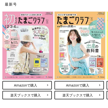
最新号
碧登（あおと)
碧樹（あおき)
碧咲（みさき)
碧絃（あいと)
碧輝（あおき)
碧晴（あおは)
碧陸（りく)
碧凰（あお)
真碧（まお)
碧詩（あおし)
碧偉（あおい)
碧巴（あおば)
碧統（あおと)
優碧（ゆうあ)
碧陽（あおひ)
碧玖（りく)
Amazonで購入
Amazonで購入
碧思（あおし)
碧星（あおと)
楽天ブックスで購入
楽天ブックスで購入
碧史（あおし)
碧威（あおい)