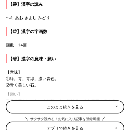
【碧】漢字の読み
ヘキ あお きよし みどり
【碧】漢字の字画数
画数：14画
【碧】漢字の意味・願い
【意味】
①緑。青。青緑。濃い青色。
②青く美しい石。
【願い】
青色の美しい石という意味から、抜けるような青空や透き通った
海がイメージできる漢字。曇りのない澄んだ心を持った人に育っ
このまま続きを見る
てほしいという祈りを込めて。
サクサク読める！お気に入り記事を登録可能
たまひよの「名づけ博士」
アプリで続きを見る