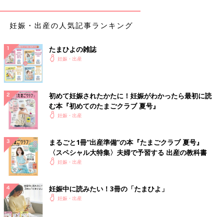
【碧】を使ったみんなの名づけ体験談
妊娠・出産の人気記事ランキング
碧（あおい）
たまひよの雑誌
【名前の由来】
妊娠・出産
綺麗な深いあおみどり。どこまでも続く海と空をイメージしまし
た。美しい自然の中でたくましく育って欲しいとの願いを込めま
した。
初めて妊娠されたかたに！妊娠がわかったら最初に読
む本『初めてのたまごクラブ 夏号』
【こだわりポイント】
妊娠・出産
漢字一文字で、親しみのある名前にしようと思ってました。画数
にはこだわりませんでした。
まるごと1冊“出産準備”の本『たまごクラブ 夏号』
〈スペシャル大特集〉夫婦で予習する 出産の教科書
【エピソード】
妊娠・出産
綺麗な名前だね、聡明そうだねと言ってもらえました。また、母
音のみの読みなので上の子が楽に発音できています。性別を間違
えられることがあります。また、漢字を説明するのに少し手間取
妊娠中に読みたい！3冊の「たまひよ」
ります。
妊娠・出産
子どもは誰でも、授かるべき名前を持っていると聞きました。親