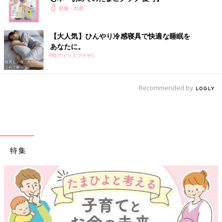
碧仁（あおと)
妊娠・出産
碧海（あおい・あおと）
碧音（あおと・あお）
【大人気】ひんやり冷感寝具で快適な睡眠を
碧大（あおと・あおい）
あなたに。
碧真（あおま)
PR(アイリスプラザ)
碧士（あおし・あおと）
碧空（そら・りく）
碧杜（あおと)
Recommended by
碧翔（あおと・あいと）
碧都（あおと)
碧志（あおし)
碧月（みつき・あつき）
碧葉（あおば)
碧一（あおい)
特集
碧叶（あおと)
碧央（あお)
碧飛（あおと)
碧羽（あおば)
碧唯（あおい)
碧波（あおば)