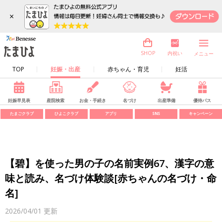
×
内祝い
SHOP
メニュー
TOP
妊娠・出産
赤ちゃん・育児
妊活
妊娠早見表
産院検索
お金・手続き
名づけ
出産準備
優待パス
たまごクラブ
ひよこクラブ
アプリ
SNS
キャンペーン
【碧】を使った男の子の名前実例67、漢字の意
味と読み、名づけ体験談[赤ちゃんの名づけ・命
名]
2026/04/01
更新