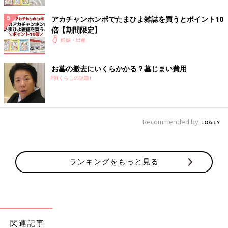
の仕事は、想いを込めてそれを探してあげるだけだそうです。想
いのこもった名前をつけてあげて下さい。
アカチャンホンポでたまひよ雑誌を買うとポイント10
倍【期間限定】
碧人（あおと）
妊娠・出産
【名前の由来】
お墓の撤去にいくらかかる？墓じまい費用
碧い空や海のように、広くて綺麗な心の人になってほしいと願
PR(くらしの話題)
い、つけました。
【こだわりポイント】
字画がいい事。漢字一つ一つに意味のある漢字を使う事。愛称で
Recommended by
呼んでもらいやすい事。
【エピソード】
ランキングをもっと見る
お友達から、さわやかでかわいい名前だといってもらえました。
パパやママからの最初のプレゼントなので、二人でよく考えて納
得いく名前がいいと思います。
碧斗（あおと）
関連記事