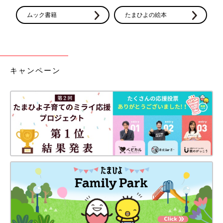
碧壱（あおい)
ムック書籍
たまひよの絵本
流碧（るい)
※2025年に施行された改正戸籍法により、漢字本来の読みにはな
い”当て字”を使用する場合、自治体によっては受理されないこと
もあります。
出生届
を提出する際、上記に留意して名前を考えましょう。
キャンペーン
※この記事には、たまひよ読者の名づけ過去例として、”当て
字”を使用した名前も取り扱っています。
たまひよの名前事典