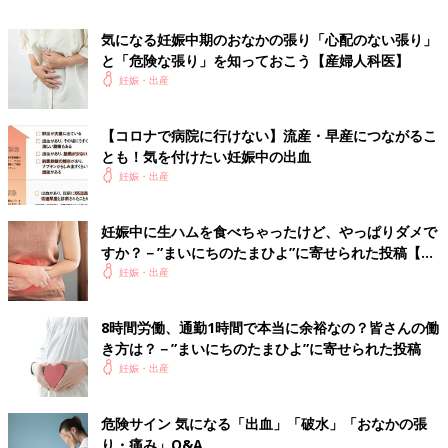
気になる妊娠中期のおなかの張り「心配のない張り」
と「危険な張り」を知っておこう【産婦人科医】
妊娠・出産
まずは、様子を見てもいい張り・痛みか、受診したほうがいい張
【コロナで病院に行けない】流産・早産につながるこ
り・痛みか、目安をまずは知ることが大事です。上記のチャート
とも！気を付けたい妊娠中の出血
を見てチェックしてみてください。
妊娠・出産
おなかの張り・痛みは出血がなく、30分ほど休んで治まる場合に
は問題ないことがほとんど。ただし、“強い”“長い”“規則的”な張
妊娠中に生ハムを食べちゃったけど、やっぱりダメで
り・痛みを感じたら注意が必要です。
すか？－”まいにちのたまひよ”に寄せられた投稿【体
験談】
妊娠・出産
すぐに
産院
へ電話をして
・いつから張っているか
・張りや痛みの強さや持続時間
8時間労働、通勤1時間で本当に余裕なの？皆さんの働
き方は？－”まいにちのたまひよ”に寄せられた投稿
・いつもの張りとの違い
妊娠・出産
・ほかの症状の有無
を伝えましょう。
危険サイン 気になる「出血」「破水」「おなかの張
監修／大槻克文先生 文・たまごクラブ編集部
り・痛み」Q&A