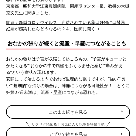
東京都・昭和大学江東豊洲病院 周産期センター長、教授の大槻
克文先生に聞きました。
関連：新型コロナウイルス 期待されている薬は妊婦には禁忌、
妊婦が感染したらどうなるの？を、医師に聞く
おなかの張りが続くと流産・早産につながることも
おなかの張りは子宮が収縮して起こるもの。“子宮がキューッと
かたくなる”“おなかの中で風船をふくらませた感じ”“痛みがあ
る”という症状が現れます。
安静にして治まるようであれば生理的な張りですが、“強い”“長
い”“規則的”な張りの場合は、陣痛につながる可能性が！ とくに
妊娠37週未満は、流産・
早産
につながる恐れも。
おなかの張り・痛みの主な原因
このまま続きを見る
おなかの張り・痛みには「だれにでも起こりやすい生理的なケー
サクサク読める！お気に入り記事を登録可能
ス」と「少数だけど危険なケース」があります。それぞれの原因
アプリで続きを見る
を見てみましょう。