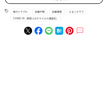
だれにでも起こりやすい生理的なケース
体のトラブル
妊娠中期
妊娠後期
たまごクラブ
COVID-19（新型コロナウイルス感染症）
●子宮が大きくなるときの生理的な現象
子宮は筋肉が伸び縮みしながら大きくなるため、この収縮が張り
につながることも。妊娠28～30週ごろから頻繁に起こります
が、張りや痛みの間隔が不規則で、安静にしていれば治まりま
す。
●赤ちゃんが動いたことによる刺激
筋肉は動くと、収縮する性質があります。子宮は筋肉でできてい
るため、おなかの赤ちゃんが動く胎動などにより腹部に強い刺激
を感じると、子宮が緊張して張りを感じることもあります。
●ストレス・疲労・動きすぎ・体の冷え
長時間の立ち仕事や、過度な運動などは子宮に負担をかけ、おな
かが張る原因に。また体が冷えたり、強いストレスを受けると血