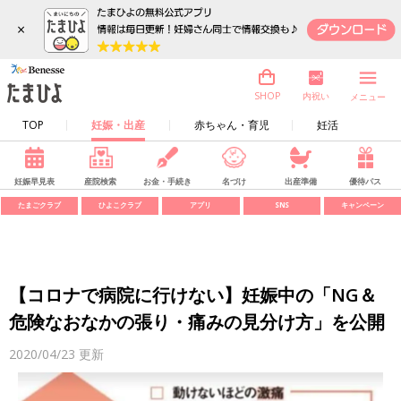
×
内祝い
SHOP
メニュー
TOP
妊娠・出産
赤ちゃん・育児
妊活
妊娠早見表
産院検索
お金・手続き
名づけ
出産準備
優待パス
たまごクラブ
ひよこクラブ
アプリ
SNS
キャンペーン
【コロナで病院に行けない】妊娠中の「NG＆
危険なおなかの張り・痛みの見分け方」を公開
2020/04/23
更新