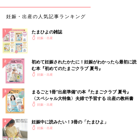
流が悪くなり、子宮が収縮しやすくなります。
妊娠・出産の人気記事ランキング
少数だけど危険なケース
たまひよの雑誌
●絨毛膜羊膜炎（じゅうもうまくようまくえん）
妊娠・出産
「腟炎（ちつえん）」や「子宮頸管炎（しきゅうけいかんえ
ん）」を発症し、
初めて妊娠されたかたに！妊娠がわかったら最初に読
細菌が卵膜（らんまく）まで達して炎症が起こる症状。
おりもの
む本『初めてのたまごクラブ 夏号』
の色やにおいの異常が、前兆の場合も。強い子宮収縮や破水を招
妊娠・出産
き、流産・早産につながる恐れが。
ほかにもこんなケースで起こることも
まるごと1冊“出産準備”の本『たまごクラブ 夏号』
〈スペシャル大特集〉夫婦で予習する 出産の教科書
妊娠・出産
子宮筋腫（しきゅうきんしゅ）がある、膀胱炎（ぼうこうえ
ん）、尿路感染症、便秘などで張りが起こることがあります。
妊娠中に読みたい！3冊の「たまひよ」
緊急度の見分け方チャート
妊娠・出産