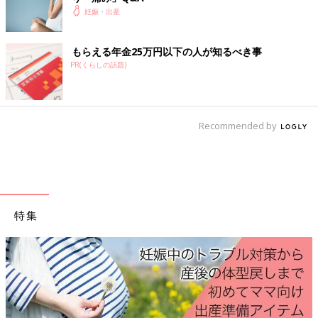
妊娠・出産
関連：日本産科婦人科学会が妊婦へ発信。今わかっていることす
べて「妊娠中の皆さまへ」
もらえる年金25万円以下の人が知るべき事
■参考：『たまごクラブ2019年12月号』「冬ニンプにいち早く気
PR(くらしの話題)
づいてほしい赤ちゃんからの危険サイン５」
大槻克文先生
Profile
Recommended by
東京都・昭和大学江東豊洲病院
周産期センター長、教授
昭和大学医学部卒業。昭和大学病院病棟医長、昭和大学医学部産
婦人科教室医局長などを経て、2014年から現職。救急搬送の妊
婦さんも数多く受け入れています。
特集
産後はお世話
ておきたいこ